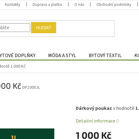
Kontakty
Doprava a platba
O nás
Obchodní podmínky
HLEDAT
YTOVÉ DOPLŇKY
MÓDA A STYL
BYTOVÝ TEXTIL
K
notě 1.000 Kč
000 Kč
DP1000JL
Dárkový poukaz
v hodnotě
1
Detailní informace
1 000 Kč