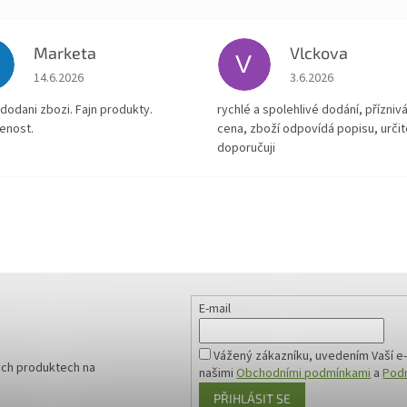
Marketa
Vlckova
V
Hodnocení obchodu je 5 z 5 hvězdiček.
Hodnocení obchodu je
14.6.2026
3.6.2026
dodani zbozi. Fajn produkty.
rychlé a spolehlivé dodání, přízniv
enost.
cena, zboží odpovídá popisu, určit
doporučuji
E-mail
Vážený zákazníku, uvedením Vaší e-
ých produktech na
našimi
Obchodními podmínkami
a
Podm
PŘIHLÁSIT SE