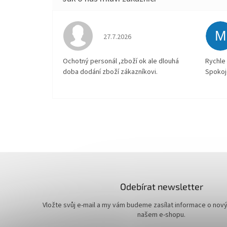
M
Hodnocení obchodu je 4 z 5 hvězdiček.
27.7.2026
Ochotný personál ,zboží ok ale dlouhá
Rychle 
doba dodání zboží zákazníkovi.
Spokoj
Odebírat newsletter
Vložte svůj e-mail a my vám budeme zasílat informace o nov
našem e-shopu.