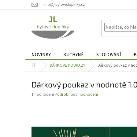
Přejít
info@jlbytovedoplnky.cz
na
obsah
NOVINKY
KUCHYNĚ
STOLOVÁNÍ
B
Domů
DÁRKOVÉ POUKAZY
Dárkový poukaz v hod
Dárkový poukaz v hodnotě 1.
Průměrné
1 hodnocení
Podrobnosti hodnocení
hodnocení
produktu
je
5,0
z
5
hvězdiček.