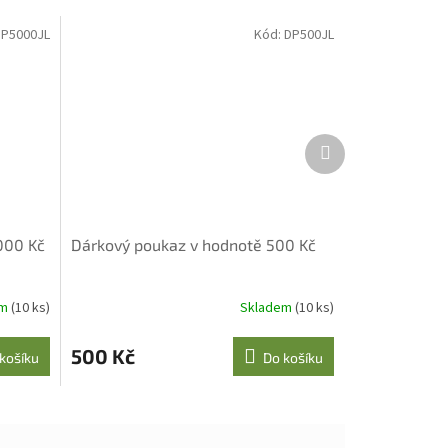
P5000JL
Kód:
DP500JL
Další
produkt
000 Kč
Dárkový poukaz v hodnotě 500 Kč
em
(10 ks)
Skladem
(10 ks)
500 Kč
košíku
Do košíku