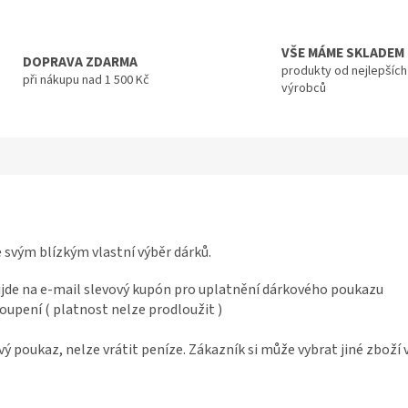
VŠE MÁME SKLADEM
DOPRAVA ZDARMA
produkty od nejlepších
při nákupu nad 1 500 Kč
výrobců
e svým blízkým vlastní výběr dárků.
jde na e-mail slevový kupón pro uplatnění dárkového poukazu
oupení ( platnost nelze prodloužit )
ý poukaz, nelze vrátit peníze. Zákazník si může vybrat jiné zboží