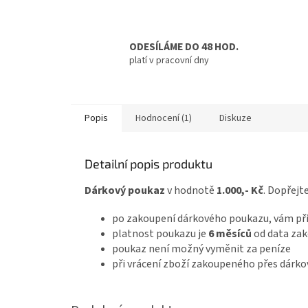
ODESÍLÁME DO 48 HOD.
platí v pracovní dny
Popis
Hodnocení (1)
Diskuze
Detailní popis produktu
Dárkový poukaz
v hodnotě
1.000,- Kč
. Dopřejt
po zakoupení dárkového poukazu, vám při
platnost poukazu je
6 měsíců
od data zak
poukaz není možný vyměnit za peníze
při vrácení zboží zakoupeného přes dárkov