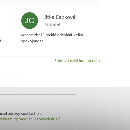
Jitka Capková
JC
 5 z 5 hvězdiček.
Hodnocení obchodu je 5 z 5 hvězdiček.
23.3.2026
á
Krásné zboží, rychlé odeslání. Velká
ě
spokojenost.
Zobrazit další hodnocení
mail adresy souhlasíte s
ínkami zpracování osobních údajů
.