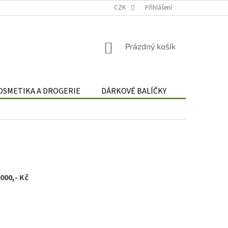
Podmínky zpracování osobních údajů
CZK
Odstoupení od smlouvy
Přihlášení
Re
NÁKUPNÍ
Prázdný košík
KOŠÍK
OSMETIKA A DROGERIE
DÁRKOVÉ BALÍČKY
DÁRKOVÉ 
.000,- Kč