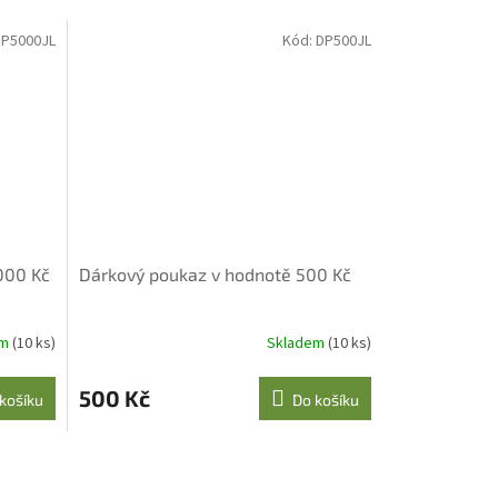
P5000JL
Kód:
DP500JL
000 Kč
Dárkový poukaz v hodnotě 500 Kč
em
(10 ks)
Skladem
(10 ks)
500 Kč
košíku
Do košíku