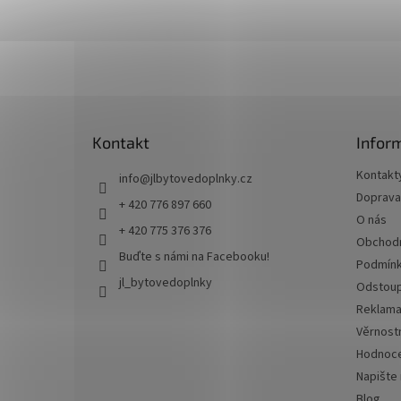
Z
á
p
a
t
Kontakt
Infor
í
Kontakt
info
@
jlbytovedoplnky.cz
Doprava 
+ 420 776 897 660
O nás
+ 420 775 376 376
Obchodn
Buďte s námi na Facebooku!
Podmínk
jl_bytovedoplnky
Odstoup
Reklama
Věrnost
Hodnoce
Napište
Blog