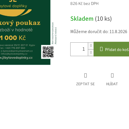
826 Kč bez DPH
Měrná
Skladem
(10 ks)
cena:
Můžeme doručit do:
11.8.2026
Přidat do koš
ZEPTAT SE
HLÍDAT