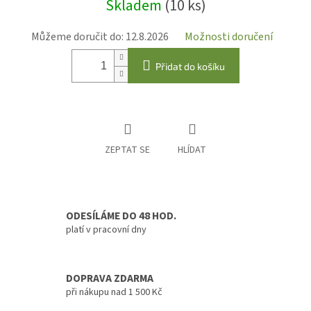
Skladem
(10 ks)
cena:
Můžeme doručit do:
12.8.2026
Možnosti doručení
Přidat do košíku
ZEPTAT SE
HLÍDAT
ODESÍLÁME DO 48 HOD.
platí v pracovní dny
DOPRAVA ZDARMA
při nákupu nad 1 500 Kč