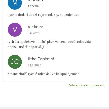
M
Hodnocení obchodu je 5 z 5 hvězdiček.
14.6.2026
Rychle dodani zbozi. Fajn produkty. Spokojenost.
Vlckova
V
Hodnocení obchodu je 5 z 5 hvězdiček.
3.6.2026
rychlé a spolehlivé dodání, příznivá cena, zboží odpovídá
popisu, určitě doporučuji
Jitka Capková
JC
Hodnocení obchodu je 5 z 5 hvězdiček.
23.3.2026
Krásné zboží, rychlé odeslání. Velká spokojenost.
Zobrazit další hodnocení