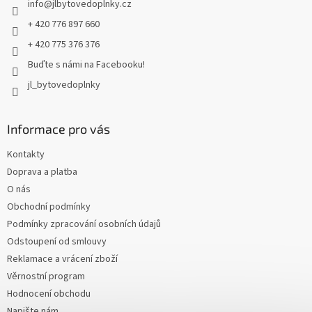
info
@
jlbytovedoplnky.cz
í
+ 420 776 897 660
+ 420 775 376 376
Buďte s námi na Facebooku!
jl_bytovedoplnky
Informace pro vás
Kontakty
Doprava a platba
O nás
Obchodní podmínky
Podmínky zpracování osobních údajů
Odstoupení od smlouvy
Reklamace a vrácení zboží
Věrnostní program
Hodnocení obchodu
Napište nám