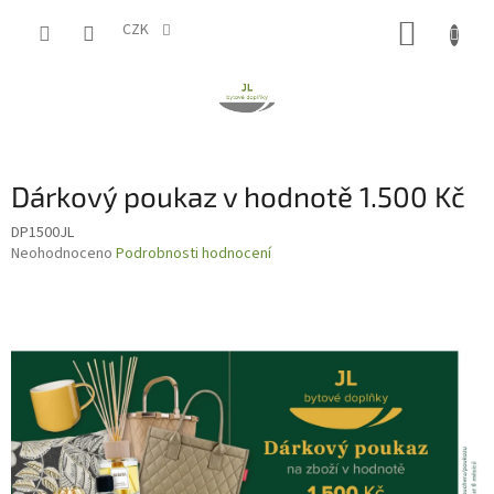
Přejít
NÁKUP
na
CZK
obsah
KOŠÍK
Dárkový poukaz v hodnotě 1.500 Kč
DP1500JL
Průměrné
Neohodnoceno
Podrobnosti hodnocení
hodnocení
produktu
je
0,0
z
5
hvězdiček.