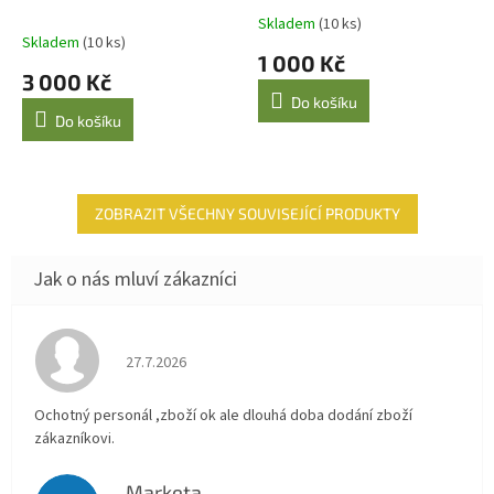
Skladem
(10 ks)
Průměrné
Skladem
(10 ks)
hodnocení
1 000 Kč
produktu
3 000 Kč
je
Do košíku
5,0
Do košíku
z
5
hvězdiček.
ZOBRAZIT VŠECHNY SOUVISEJÍCÍ PRODUKTY
Hodnocení obchodu je 4 z 5 hvězdiček.
27.7.2026
Ochotný personál ,zboží ok ale dlouhá doba dodání zboží
zákazníkovi.
Marketa