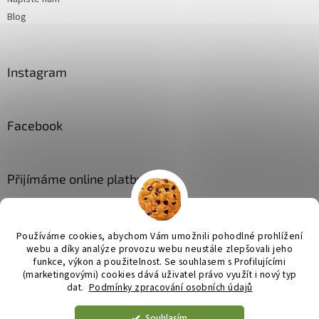
Blog
Instagram
Facebook
Přijímáme online platby
Používáme cookies, abychom Vám umožnili pohodlné prohlížení
webu a díky analýze provozu webu neustále zlepšovali jeho
funkce, výkon a použitelnost. Se
souhlasem s Profilujícími
(marketingovými) cookies dává uživatel právo využít i nový typ
Vytvořil Shoptet
dat.
Podmínky zpracování osobních údajů
Souhlasím