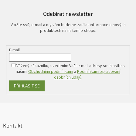
Odebírat newsletter
Vložte svůj e-mail a my vám budeme zasílat informace o nových
produktech na našem e-shopu.
E-mail
Vážený zákazníku, uvedením Vaší e-mail adresy souhlasíte s
našimi
Obchodními podmínkami
a
Podmínkami zpracování
osobních údajů
.
PŘIHLÁSIT SE
Z
á
p
a
Kontakt
t