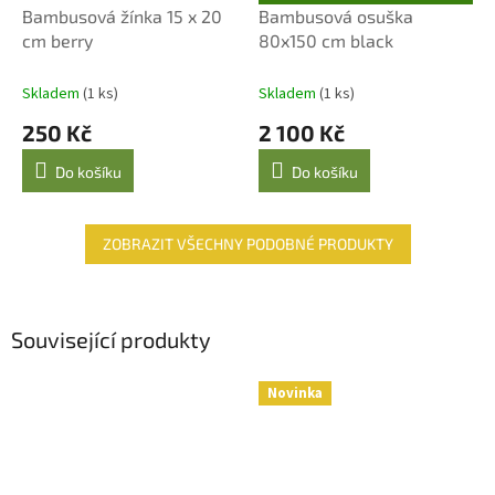
D
Bambusová žínka 15 x 20
Bambusová osuška
A
cm berry
80x150 cm black
R
M
A
Skladem
(1 ks)
Skladem
(1 ks)
250 Kč
2 100 Kč
Do košíku
Do košíku
ZOBRAZIT VŠECHNY PODOBNÉ PRODUKTY
Související produkty
Novinka