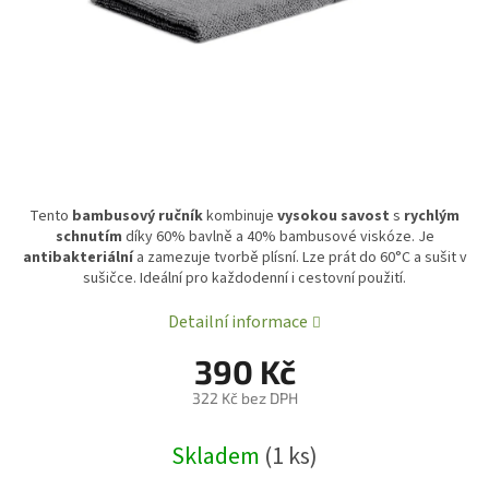
Tento
bambusový ručník
kombinuje
vysokou savost
s
rychlým
schnutím
díky 60% bavlně a 40% bambusové viskóze. Je
antibakteriální
a zamezuje tvorbě plísní. Lze prát do 60°C a sušit v
sušičce. Ideální pro každodenní i cestovní použití.
Detailní informace
390 Kč
322 Kč bez DPH
Měrná
Skladem
(1 ks)
cena: