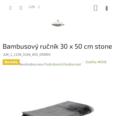
Přejít
NÁKUP
na
CZK
obsah
KOŠÍK
Bambusový ručník 30 x 50 cm stone
JLM_1_1104_5244_850_030050
Značka:
MÖVE
Novinka
Průměrné
Neohodnoceno
Podrobnosti hodnocení
hodnocení
produktu
je
0,0
z
5
hvězdiček.