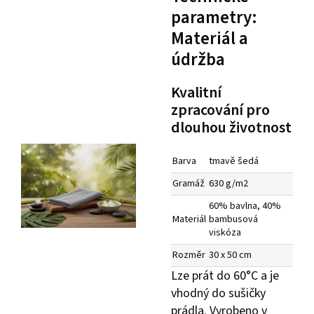
parametry:
Materiál a
údržba
Kvalitní
zpracování pro
dlouhou životnost
Barva
tmavě šedá
Gramáž
630 g/m2
60% bavlna, 40%
Materiál
bambusová
viskóza
Rozměr
30 x 50 cm
Lze prát do 60°C a je
vhodný do sušičky
prádla. Vyrobeno v