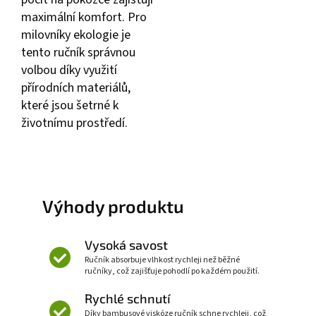
maximální komfort. Pro
milovníky ekologie je
tento ručník správnou
volbou díky využití
přírodních materiálů,
které jsou šetrné k
životnímu prostředí.
Výhody produktu
Vysoká savost
Ručník absorbuje vlhkost rychleji než běžné
ručníky, což zajišťuje pohodlí po každém použití.
Rychlé schnutí
Díky bambusové viskóze ručník schne rychleji, což