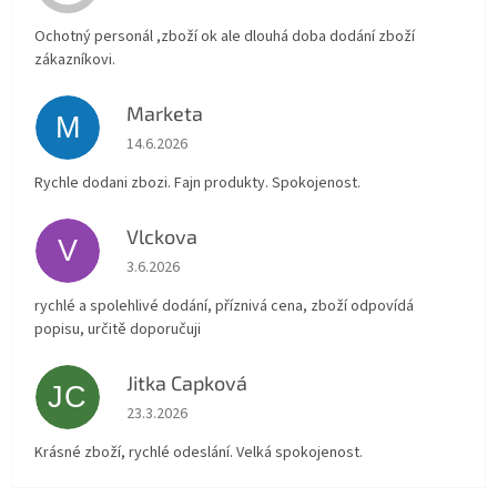
Ochotný personál ,zboží ok ale dlouhá doba dodání zboží
zákazníkovi.
Marketa
M
Hodnocení obchodu je 5 z 5 hvězdiček.
14.6.2026
Rychle dodani zbozi. Fajn produkty. Spokojenost.
Vlckova
V
Hodnocení obchodu je 5 z 5 hvězdiček.
3.6.2026
rychlé a spolehlivé dodání, příznivá cena, zboží odpovídá
popisu, určitě doporučuji
Jitka Capková
JC
Hodnocení obchodu je 5 z 5 hvězdiček.
23.3.2026
Krásné zboží, rychlé odeslání. Velká spokojenost.