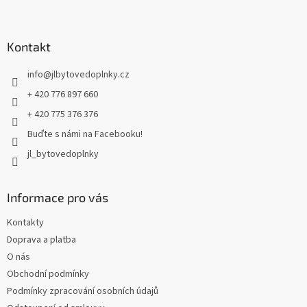
Z
á
p
a
Kontakt
t
info
@
jlbytovedoplnky.cz
í
+ 420 776 897 660
+ 420 775 376 376
Buďte s námi na Facebooku!
jl_bytovedoplnky
Informace pro vás
Kontakty
Doprava a platba
O nás
Obchodní podmínky
Podmínky zpracování osobních údajů