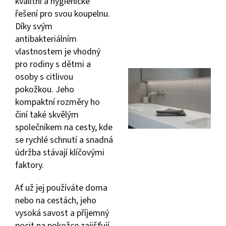
kvalitní a hygienické
řešení pro svou koupelnu.
Díky svým
antibakteriálním
vlastnostem je vhodný
pro rodiny s dětmi a
osoby s citlivou
pokožkou. Jeho
kompaktní rozměry ho
činí také skvělým
společníkem na cesty, kde
se rychlé schnutí a snadná
údržba stávají klíčovými
faktory.
Ať už jej používáte doma
nebo na cestách, jeho
vysoká savost a příjemný
pocit na pokožce zajišťují