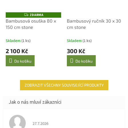
ZDARMA
Z
D
Bambusová osuška 80 x
Bambusový ručník 30 x 30
A
150 cm stone
cm stone
R
M
A
Skladem
(1 ks)
Skladem
(1 ks)
2 100 Kč
300 Kč
Do košíku
Do košíku
ZOBRAZIT VŠECHNY SOUVISEJÍCÍ PRODUKTY
Hodnocení obchodu je 4 z 5 hvězdiček.
27.7.2026