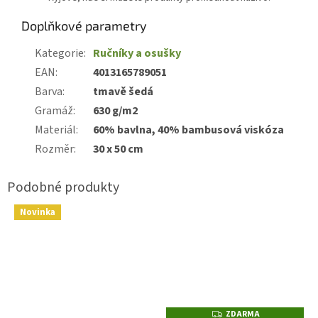
Doplňkové parametry
Kategorie
:
Ručníky a osušky
EAN
:
4013165789051
Barva
:
tmavě šedá
Gramáž
:
630 g/m2
Materiál
:
60% bavlna, 40% bambusová viskóza
Rozměr
:
30 x 50 cm
Novinka
ZDARMA
Z