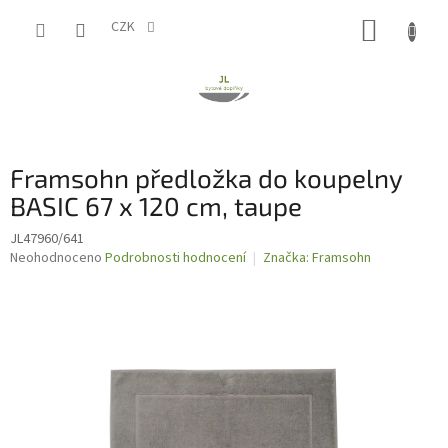
Přejít
NÁKUP
na
CZK
obsah
KOŠÍK
Framsohn předložka do koupelny
BASIC 67 x 120 cm, taupe
JL47960/641
Průměrné
Neohodnoceno
Podrobnosti hodnocení
Značka:
Framsohn
hodnocení
produktu
je
0,0
z
5
hvězdiček.