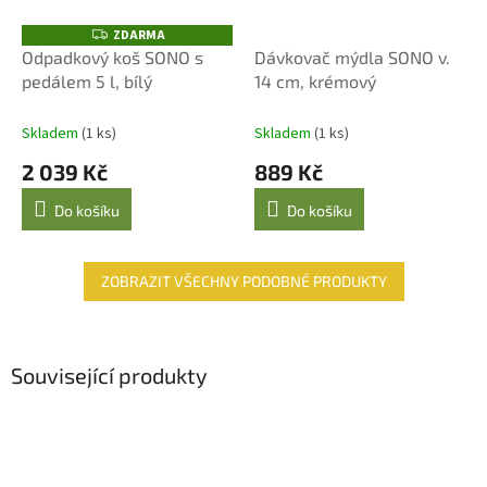
ZDARMA
Z
D
Odpadkový koš SONO s
Dávkovač mýdla SONO v.
A
pedálem 5 l, bílý
14 cm, krémový
R
M
A
Skladem
(1 ks)
Skladem
(1 ks)
2 039 Kč
889 Kč
Do košíku
Do košíku
ZOBRAZIT VŠECHNY PODOBNÉ PRODUKTY
Související produkty