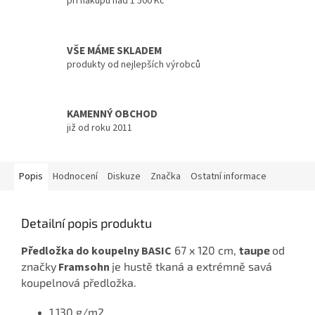
při nákupu nad 1 500 Kč
VŠE MÁME SKLADEM
produkty od nejlepších výrobců
KAMENNÝ OBCHOD
již od roku 2011
Popis
Hodnocení
Diskuze
Značka
Ostatní informace
Detailní popis produktu
Předložka do koupelny BASIC
67 x 120 cm,
taupe
od
značky
Framsohn
je hustě tkaná a extrémně savá
koupelnová předložka.
1.130 g/m2