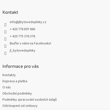
á
p
a
Kontakt
t
info
@
jlbytovedoplnky.cz
í
+ 420 776 897 660
+ 420 775 376 376
Buďte s námi na Facebooku!
jl_bytovedoplnky
Informace pro vás
Kontakty
Doprava a platba
O nás
Obchodní podmínky
Podmínky zpracování osobních údajů
Odstoupení od smlouvy