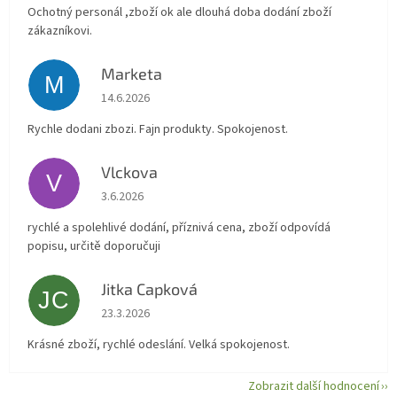
Ochotný personál ,zboží ok ale dlouhá doba dodání zboží
zákazníkovi.
Marketa
M
Hodnocení obchodu je 5 z 5 hvězdiček.
14.6.2026
Rychle dodani zbozi. Fajn produkty. Spokojenost.
Vlckova
V
Hodnocení obchodu je 5 z 5 hvězdiček.
3.6.2026
rychlé a spolehlivé dodání, příznivá cena, zboží odpovídá
popisu, určitě doporučuji
Jitka Capková
JC
Hodnocení obchodu je 5 z 5 hvězdiček.
23.3.2026
Krásné zboží, rychlé odeslání. Velká spokojenost.
Zobrazit další hodnocení