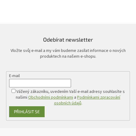
Odebírat newsletter
Vložte svůj e-mail a my vám budeme zasílat informace o nových
produktech na našem e-shopu.
E-mail
Vážený zákazníku, uvedením Vaší e-mail adresy souhlasíte s
našimi
Obchodními podmínkami
a
Podmínkami zpracování
osobních údajů
.
PŘIHLÁSIT SE
Z