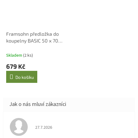
Framsohn předložka do
koupelny BASIC 50 x 70
cm, taupe
Skladem
(2 ks)
679 Kč
Do košíku
Hodnocení obchodu je 4 z 5 hvězdiček.
27.7.2026