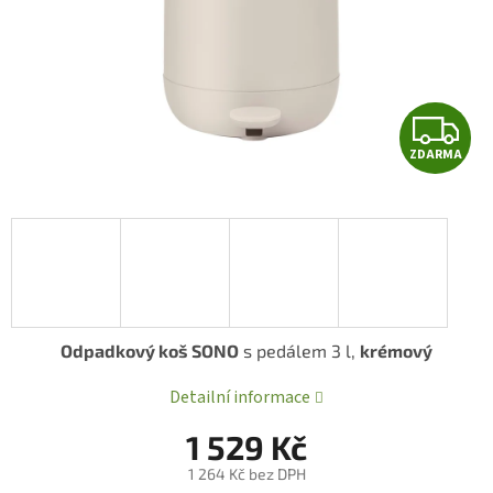
Z
ZDARMA
D
A
R
A
Odpadkový koš SONO
s pedálem 3 l,
krémový
Detailní informace
1 529 Kč
1 264 Kč bez DPH