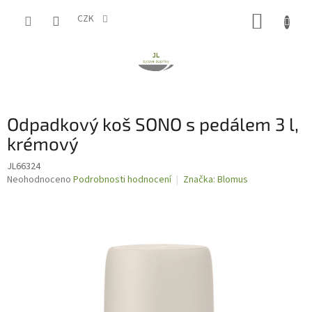
Přejít
NÁKUP
na
CZK
obsah
KOŠÍK
Odpadkový koš SONO s pedálem 3 l,
krémový
JL66324
Průměrné
Neohodnoceno
Podrobnosti hodnocení
Značka:
Blomus
hodnocení
produktu
je
0,0
z
5
hvězdiček.