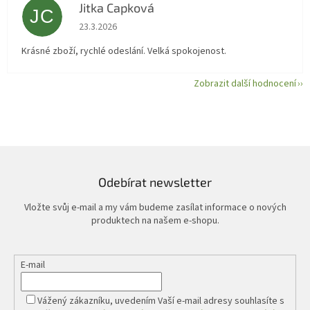
Jitka Capková
JC
Hodnocení obchodu je 5 z 5 hvězdiček.
23.3.2026
Krásné zboží, rychlé odeslání. Velká spokojenost.
Zobrazit další hodnocení
Odebírat newsletter
Vložte svůj e-mail a my vám budeme zasílat informace o nových
produktech na našem e-shopu.
E-mail
Vážený zákazníku, uvedením Vaší e-mail adresy souhlasíte s