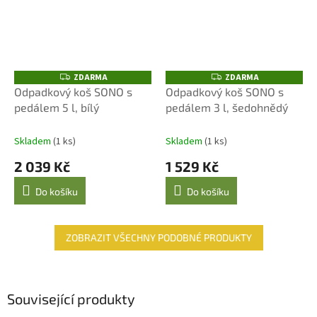
ZDARMA
ZDARMA
Z
Z
D
D
Odpadkový koš SONO s
Odpadkový koš SONO s
A
A
pedálem 5 l, bílý
pedálem 3 l, šedohnědý
R
R
M
M
A
A
Skladem
(1 ks)
Skladem
(1 ks)
2 039 Kč
1 529 Kč
Do košíku
Do košíku
ZOBRAZIT VŠECHNY PODOBNÉ PRODUKTY
Související produkty