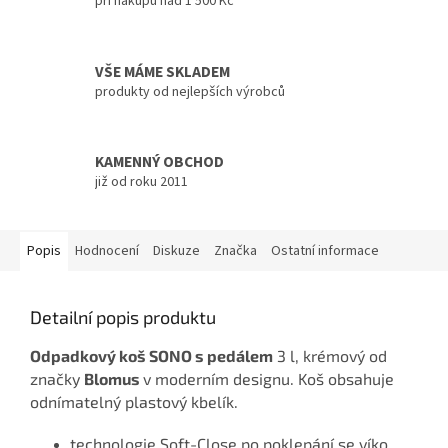
při nákupu nad 1 500 Kč
VŠE MÁME SKLADEM
produkty od nejlepších výrobců
KAMENNÝ OBCHOD
již od roku 2011
Popis
Hodnocení
Diskuze
Značka
Ostatní informace
Detailní popis produktu
Odpadkový koš SONO s pedálem
3 l, krémový od
značky
Blomus
v moderním designu. Koš obsahuje
odnímatelný plastový kbelík.
technologie Soft-Close po poklepání se víko