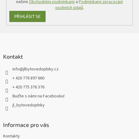
našimi
Obchodními podmínkami
a
Podmínkami zpracování
osobních údajů
.
PŘIHLÁSIT SE
Z
á
p
a
Kontakt
t
info
@
jlbytovedoplnky.cz
í
+ 420 776 897 660
+ 420 775 376 376
Buďte s námi na Facebooku!
jl_bytovedoplnky
Informace pro vás
Kontakty