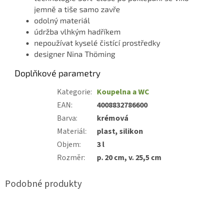
jemně a tiše samo zavře
odolný materiál
údržba vlhkým hadříkem
nepoužívat kyselé čistící prostředky
designer Nina Thöming
Doplňkové parametry
Kategorie
:
Koupelna a WC
EAN
:
4008832786600
Barva
:
krémová
Materiál
:
plast, silikon
Objem
:
3 l
Rozměr
:
p. 20 cm, v. 25,5 cm