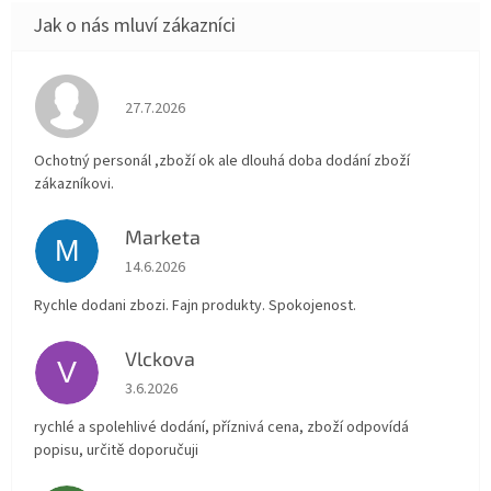
Hodnocení obchodu je 4 z 5 hvězdiček.
27.7.2026
Ochotný personál ,zboží ok ale dlouhá doba dodání zboží
zákazníkovi.
Marketa
M
Hodnocení obchodu je 5 z 5 hvězdiček.
14.6.2026
Rychle dodani zbozi. Fajn produkty. Spokojenost.
Vlckova
V
Hodnocení obchodu je 5 z 5 hvězdiček.
3.6.2026
rychlé a spolehlivé dodání, příznivá cena, zboží odpovídá
popisu, určitě doporučuji