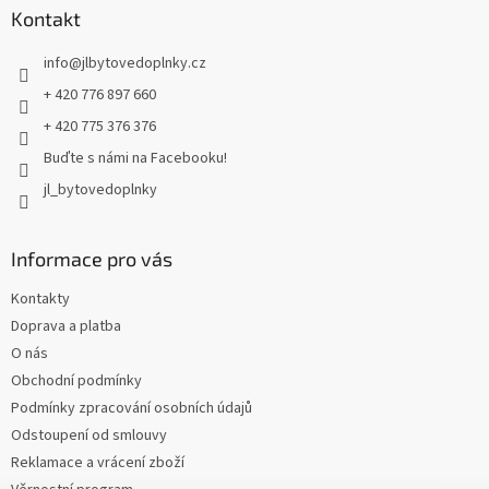
a
Kontakt
t
info
@
jlbytovedoplnky.cz
í
+ 420 776 897 660
+ 420 775 376 376
Buďte s námi na Facebooku!
jl_bytovedoplnky
Informace pro vás
Kontakty
Doprava a platba
O nás
Obchodní podmínky
Podmínky zpracování osobních údajů
Odstoupení od smlouvy
Reklamace a vrácení zboží