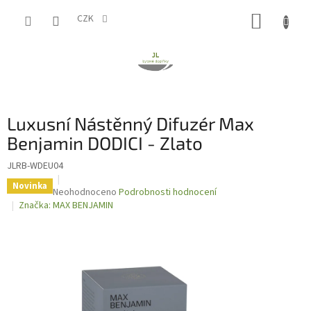
Přejít
NÁKUP
na
CZK
obsah
KOŠÍK
Luxusní Nástěnný Difuzér Max
Benjamin DODICI - Zlato
JLRB-WDEU04
Novinka
Průměrné
Neohodnoceno
Podrobnosti hodnocení
hodnocení
Značka:
MAX BENJAMIN
produktu
je
0,0
z
5
hvězdiček.