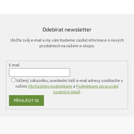
Odebírat newsletter
Vložte svůj e-mail a my vám budeme zasílat informace o nových
produktech na našem e-shopu.
E-mail
Vážený zákazníku, uvedením Vaší e-mail adresy souhlasíte s
našimi
Obchodními podmínkami
a
Podmínkami zpracování
osobních údajů
.
PŘIHLÁSIT SE
Z
á
p