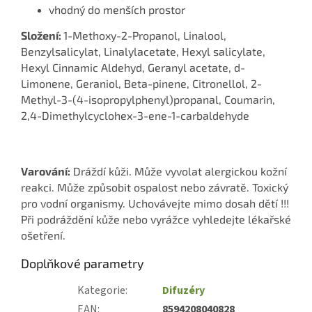
vhodný do menších prostor
Složení:
1-Methoxy-2-Propanol, Linalool,
Benzylsalicylat, Linalylacetate, Hexyl salicylate,
Hexyl Cinnamic Aldehyd, Geranyl acetate, d-
Limonene, Geraniol, Beta-pinene, Citronellol, 2-
Methyl-3-(4-isopropylphenyl)propanal, Coumarin,
2,4-Dimethylcyclohex-3-ene-1-carbaldehyde
Varování:
Dráždí kůži. Může vyvolat alergickou kožní
reakci. Může způsobit ospalost nebo závratě. Toxický
pro vodní organismy. Uchovávejte mimo dosah dětí !!!
Při podráždění kůže nebo vyrážce vyhledejte lékařské
ošetření.
Doplňkové parametry
Kategorie
:
Difuzéry
EAN
:
8594208040828