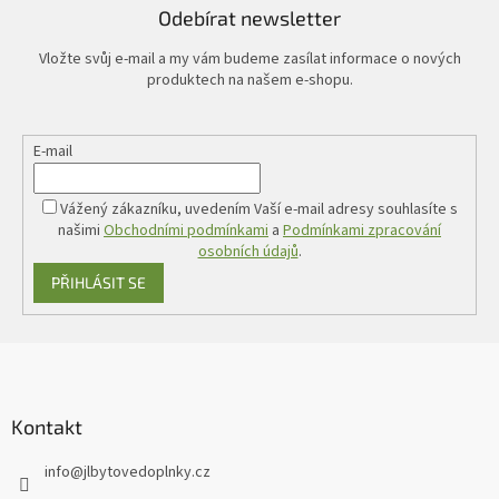
Odebírat newsletter
Vložte svůj e-mail a my vám budeme zasílat informace o nových
produktech na našem e-shopu.
E-mail
Vážený zákazníku, uvedením Vaší e-mail adresy souhlasíte s
našimi
Obchodními podmínkami
a
Podmínkami zpracování
osobních údajů
.
PŘIHLÁSIT SE
Z
á
p
a
Kontakt
t
info
@
jlbytovedoplnky.cz
í