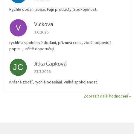
Rychle dodani zbozi. Fajn produkty. Spokojenost.
Vlckova
V
Hodnocení obchodu je 5 z 5 hvězdiček.
3.6.2026
rychlé a spolehlivé dodání, příznivá cena, zboží odpovídá
popisu, určitě doporučuji
Jitka Capková
JC
Hodnocení obchodu je 5 z 5 hvězdiček.
23.3.2026
Krásné zboží, rychlé odeslání. Velká spokojenost.
Zobrazit další hodnocení