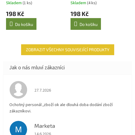
Skladem
(1 ks)
Skladem
(4 ks)
198 Kč
198 Kč
Do košíku
Do košíku
ZOBRAZIT VŠECHNY SOUVISEJÍCÍ PRODUKTY
Hodnocení obchodu je 4 z 5 hvězdiček.
27.7.2026
Ochotný personál ,zboží ok ale dlouhá doba dodání zboží
zákazníkovi.
Marketa
M
Hodnocení obchodu je 5 z 5 hvězdiček.
14.6.2026