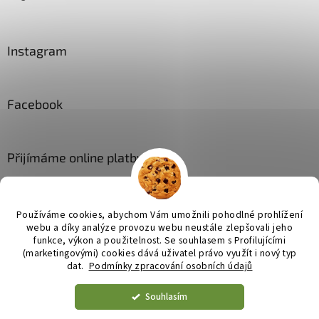
Instagram
Facebook
Přijímáme online platby
Používáme cookies, abychom Vám umožnili pohodlné prohlížení
webu a díky analýze provozu webu neustále zlepšovali jeho
funkce, výkon a použitelnost. Se
souhlasem s Profilujícími
(marketingovými) cookies dává uživatel právo využít i nový typ
Vytvořil Shoptet
dat.
Podmínky zpracování osobních údajů
Souhlasím
Copyright 2026
JL bytové doplňky
. Všechna práva vyhrazena.
Upravit nastavení cookies