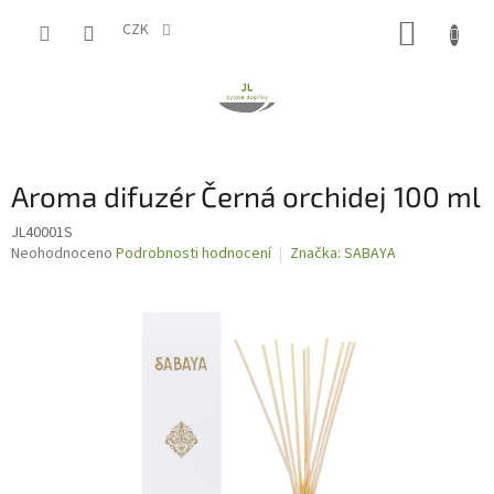
Přejít
NÁKUP
na
CZK
obsah
KOŠÍK
Aroma difuzér Černá orchidej 100 ml
JL40001S
Průměrné
Neohodnoceno
Podrobnosti hodnocení
Značka:
SABAYA
hodnocení
produktu
je
0,0
z
5
hvězdiček.