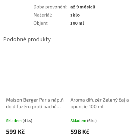
Doba provonění
:
až 9 měsíců
Materiál
:
sklo
Objem
:
100 ml
Maison Berger Paris náplň
Aroma difuzér Zelený čaj a
do difuzéru proti pachům
opuncie 100 ml
Koupelna, 400 ml
Skladem
(4 ks)
Skladem
(6 ks)
599 Kč
598 Kč