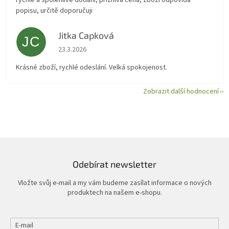
rychlé a spolehlivé dodání, příznivá cena, zboží odpovídá
popisu, určitě doporučuji
Jitka Capková
JC
Hodnocení obchodu je 5 z 5 hvězdiček.
23.3.2026
Krásné zboží, rychlé odeslání. Velká spokojenost.
Zobrazit další hodnocení
Odebírat newsletter
Vložte svůj e-mail a my vám budeme zasílat informace o nových
produktech na našem e-shopu.
E-mail