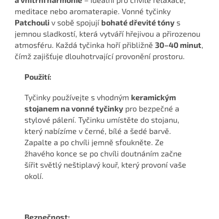
meditace nebo aromaterapie. Vonné tyčinky
Patchouli
v sobě spojují
bohaté dřevité tóny
s
jemnou sladkostí, která vytváří hřejivou a přirozenou
atmosféru. Každá tyčinka hoří přibližně
30–40 minut
,
čímž zajišťuje dlouhotrvající provonění prostoru.
Použití:
Tyčinky používejte s vhodným
keramickým
stojanem na vonné tyčinky
pro bezpečné a
stylové pálení. Tyčinku umístěte do stojanu,
který nabízíme v černé, bílé a šedé barvě.
Zapalte a po chvíli jemně sfoukněte. Ze
žhavého konce se po chvíli doutnáním začne
šířit světlý neštiplavý kouř, který provoní vaše
okolí.
Bezpečnost: