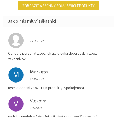
ZOBRAZIT VŠECHNY SOUVISEJÍCÍ PRODUKTY
Hodnocení obchodu je 4 z 5 hvězdiček.
27.7.2026
Ochotný personál ,zboží ok ale dlouhá doba dodání zboží
zákazníkovi.
Marketa
M
Hodnocení obchodu je 5 z 5 hvězdiček.
14.6.2026
Rychle dodani zbozi. Fajn produkty. Spokojenost.
Vlckova
V
Hodnocení obchodu je 5 z 5 hvězdiček.
3.6.2026