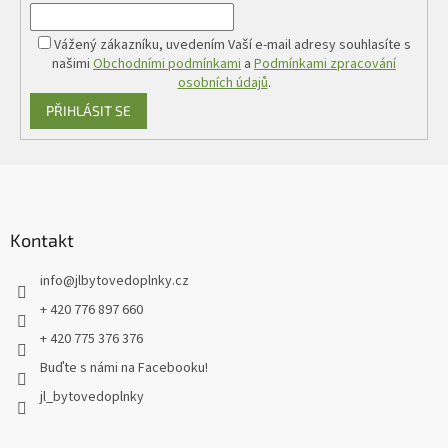
Vážený zákazníku, uvedením Vaší e-mail adresy souhlasíte s
našimi
Obchodními podmínkami
a
Podmínkami zpracování
osobních údajů
.
PŘIHLÁSIT SE
Z
á
p
a
Kontakt
t
info
@
jlbytovedoplnky.cz
í
+ 420 776 897 660
+ 420 775 376 376
Buďte s námi na Facebooku!
jl_bytovedoplnky