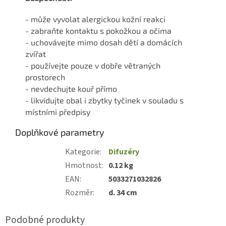
- může vyvolat alergickou kožní reakci
- zabraňte kontaktu s pokožkou a očima
- uchovávejte mimo dosah dětí a domácích
zvířat
- používejte pouze v dobře větraných
prostorech
- nevdechujte kouř přímo
- likvidujte obal i zbytky tyčinek v souladu s
místními předpisy
Doplňkové parametry
Kategorie
:
Difuzéry
Hmotnost
:
0.12 kg
EAN
:
5033271032826
Rozměr
:
d. 34 cm