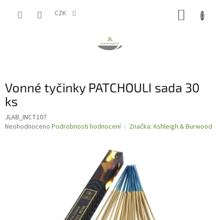
Přejít
NÁKUP
na
CZK
obsah
KOŠÍK
Vonné tyčinky PATCHOULI sada 30
ks
JLAB_INCT107
Průměrné
Neohodnoceno
Podrobnosti hodnocení
Značka:
Ashleigh & Burwood
hodnocení
produktu
je
0,0
z
5
hvězdiček.