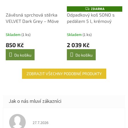
ZDARMA
Z
D
Závěsná sprchová stěrka
Odpadkový koš SONO s
A
VELVET Dark Grey – Möve
pedálem 5 l, krémový
R
M
A
Skladem
(1 ks)
Skladem
(1 ks)
850 Kč
2 039 Kč
Do košíku
Do košíku
ZOBRAZIT VŠECHNY PODOBNÉ PRODUKTY
Hodnocení obchodu je 4 z 5 hvězdiček.
27.7.2026