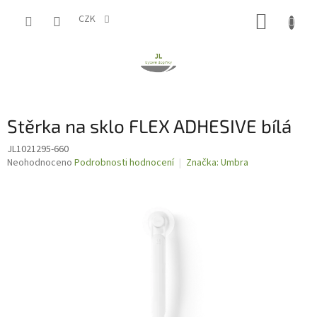
Přejít
NÁKUP
na
CZK
obsah
KOŠÍK
Stěrka na sklo FLEX ADHESIVE bílá
JL1021295-660
Průměrné
Neohodnoceno
Podrobnosti hodnocení
Značka:
Umbra
hodnocení
produktu
je
0,0
z
5
hvězdiček.