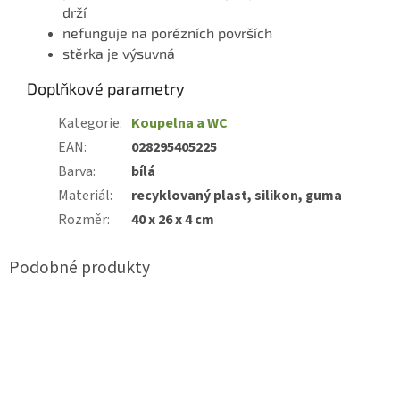
drží
nefunguje na porézních površích
stěrka je výsuvná
Doplňkové parametry
Kategorie
:
Koupelna a WC
EAN
:
028295405225
Barva
:
bílá
Materiál
:
recyklovaný plast, silikon, guma
Rozměr
:
40 x 26 x 4 cm