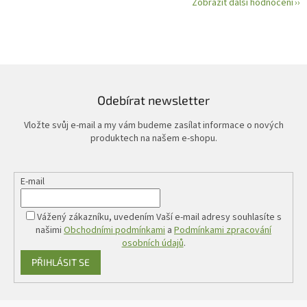
Zobrazit další hodnocení
Odebírat newsletter
Vložte svůj e-mail a my vám budeme zasílat informace o nových
produktech na našem e-shopu.
E-mail
Vážený zákazníku, uvedením Vaší e-mail adresy souhlasíte s
našimi
Obchodními podmínkami
a
Podmínkami zpracování
osobních údajů
.
PŘIHLÁSIT SE
Z