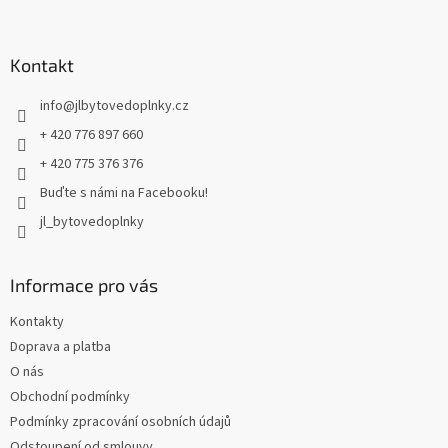
á
p
a
Kontakt
t
info
@
jlbytovedoplnky.cz
í
+ 420 776 897 660
+ 420 775 376 376
Buďte s námi na Facebooku!
jl_bytovedoplnky
Informace pro vás
Kontakty
Doprava a platba
O nás
Obchodní podmínky
Podmínky zpracování osobních údajů
Odstoupení od smlouvy