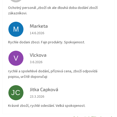
Ochotný personál ,zboží ok ale dlouhá doba dodání zboží
zákazníkovi.
Marketa
M
Hodnocení obchodu je 5 z 5 hvězdiček.
14.6.2026
Rychle dodani zbozi. Fajn produkty. Spokojenost.
Vlckova
V
Hodnocení obchodu je 5 z 5 hvězdiček.
3.6.2026
rychlé a spolehlivé dodání, příznivá cena, zboží odpovídá
popisu, určitě doporučuji
Jitka Capková
JC
Hodnocení obchodu je 5 z 5 hvězdiček.
23.3.2026
Krásné zboží, rychlé odeslání. Velká spokojenost.