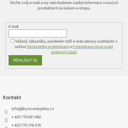
Vložte svůj e-mail a my vám budeme zasílat informace o nových
produktech na našem e-shopu.
E-mail
Vážený zákazníku, uvedením Vaší e-mail adresy souhlasíte s
našimi
Obchodními podmínkami
a
Podmínkami zpracování
osobních údajů
.
PŘIHLÁSIT SE
Z
á
p
a
Kontakt
t
info
@
jlbytovedoplnky.cz
í
+ 420 776 897 660
+ 420 775 376 376