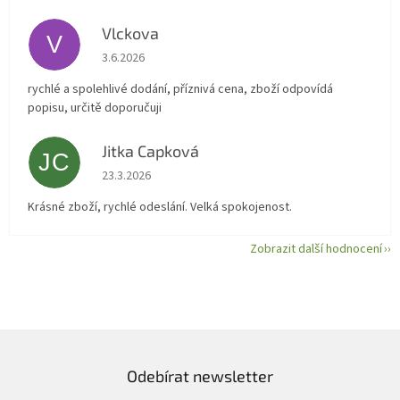
Vlckova
V
Hodnocení obchodu je 5 z 5 hvězdiček.
3.6.2026
rychlé a spolehlivé dodání, příznivá cena, zboží odpovídá
popisu, určitě doporučuji
Jitka Capková
JC
Hodnocení obchodu je 5 z 5 hvězdiček.
23.3.2026
Krásné zboží, rychlé odeslání. Velká spokojenost.
Zobrazit další hodnocení
Odebírat newsletter