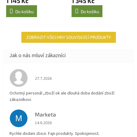
1 145 Kč
1 345 Kč
Do košíku
Do košíku
ZOBRAZIT VŠECHNY SOUVISEJÍCÍ PRODUKTY
Hodnocení obchodu je 4 z 5 hvězdiček.
27.7.2026
Ochotný personál ,zboží ok ale dlouhá doba dodání zboží
zákazníkovi.
Marketa
M
Hodnocení obchodu je 5 z 5 hvězdiček.
14.6.2026
Rychle dodani zbozi. Fajn produkty. Spokojenost.