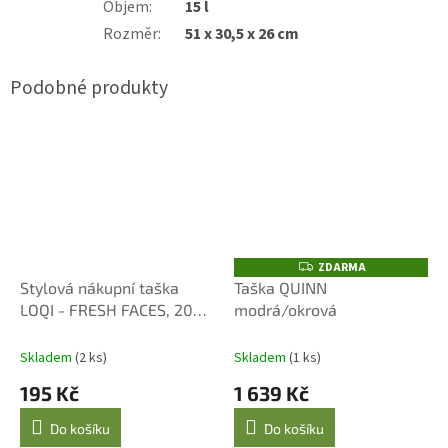
Objem
:
15 l
Rozměr
:
51 x 30,5 x 26 cm
ZDARMA
Z
D
Stylová nákupní taška
Taška QUINN
A
LOQI - FRESH FACES, 20
modrá/okrová
R
M
kg, recyklovaný polyester
A
Skladem
(2 ks)
Skladem
(1 ks)
195 Kč
1 639 Kč
Do košíku
Do košíku