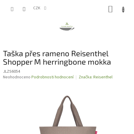
Přejít
NÁKUP
na
CZK
obsah
KOŠÍK
Taška přes rameno Reisenthel
Shopper M herringbone mokka
JLZS6054
Průměrné
Neohodnoceno
Podrobnosti hodnocení
Značka:
Reisenthel
hodnocení
produktu
je
0,0
z
5
hvězdiček.