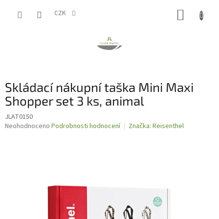
Přejít
NÁKUP
na
CZK
obsah
KOŠÍK
Skládací nákupní taška Mini Maxi
Shopper set 3 ks, animal
JLAT0150
Průměrné
Neohodnoceno
Podrobnosti hodnocení
Značka:
Reisenthel
hodnocení
produktu
je
0,0
z
5
hvězdiček.