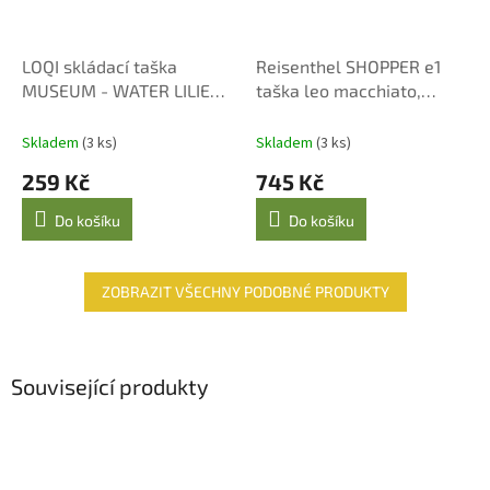
LOQI skládací taška
Reisenthel SHOPPER e1
MUSEUM - WATER LILIES -
taška leo macchiato,
CLAUDE MONET
rozšiřitelná 12-18 l
Skladem
(3 ks)
Skladem
(3 ks)
259 Kč
745 Kč
Do košíku
Do košíku
ZOBRAZIT VŠECHNY PODOBNÉ PRODUKTY
Související produkty