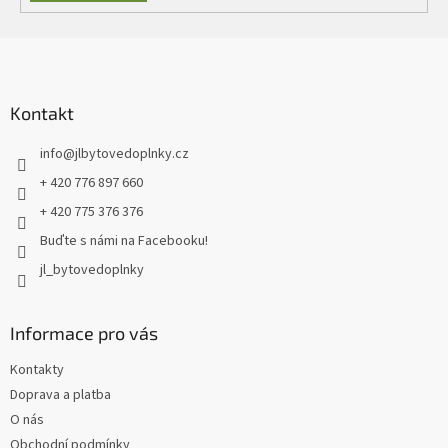
Z
á
p
a
Kontakt
t
info
@
jlbytovedoplnky.cz
í
+ 420 776 897 660
+ 420 775 376 376
Buďte s námi na Facebooku!
jl_bytovedoplnky
Informace pro vás
Kontakty
Doprava a platba
O nás
Obchodní podmínky