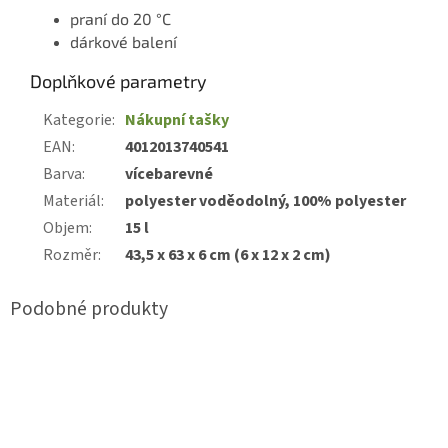
praní do 20 °C
dárkové balení
Doplňkové parametry
Kategorie
:
Nákupní tašky
EAN
:
4012013740541
Barva
:
vícebarevné
Materiál
:
polyester voděodolný, 100% polyester
Objem
:
15 l
Rozměr
:
43,5 x 63 x 6 cm (6 x 12 x 2 cm)