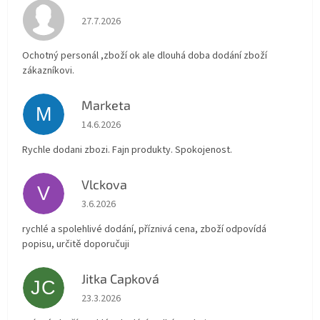
Hodnocení obchodu je 4 z 5 hvězdiček.
27.7.2026
Ochotný personál ,zboží ok ale dlouhá doba dodání zboží
zákazníkovi.
Marketa
M
Hodnocení obchodu je 5 z 5 hvězdiček.
14.6.2026
Rychle dodani zbozi. Fajn produkty. Spokojenost.
Vlckova
V
Hodnocení obchodu je 5 z 5 hvězdiček.
3.6.2026
rychlé a spolehlivé dodání, příznivá cena, zboží odpovídá
popisu, určitě doporučuji
Jitka Capková
JC
Hodnocení obchodu je 5 z 5 hvězdiček.
23.3.2026