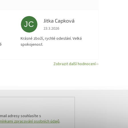
Jitka Capková
JC
 5 z 5 hvězdiček.
Hodnocení obchodu je 5 z 5 hvězdiček.
23.3.2026
á
Krásné zboží, rychlé odeslání. Velká
ě
spokojenost.
Zobrazit další hodnocení
mail adresy souhlasíte s
ínkami zpracování osobních údajů
.