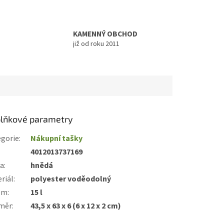
KAMENNÝ OBCHOD
již od roku 2011
lňkové parametry
gorie
:
Nákupní tašky
:
4012013737169
va
:
hnědá
riál
:
polyester voděodolný
em
:
15 l
měr
:
43,5 x 63 x 6 (6 x 12 x 2 cm)