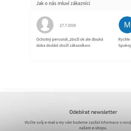
M
Hodnocení obchodu je 4 z 5 hvězdiček.
27.7.2026
Ochotný personál ,zboží ok ale dlouhá
Rychle 
doba dodání zboží zákazníkovi.
Spokoj
Odebírat newsletter
Vložte svůj e-mail a my vám budeme zasílat informace o nov
našem e-shopu.