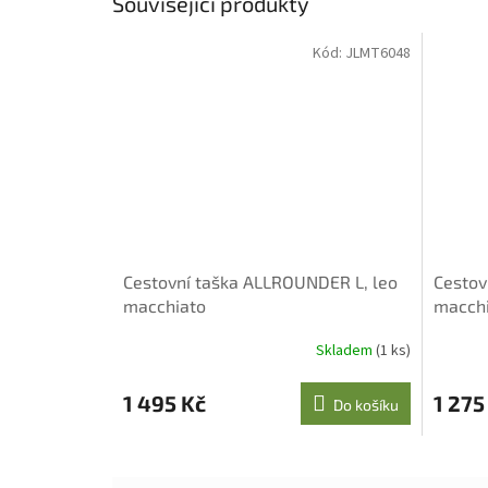
Související produkty
Kód:
JLMT6048
Cestovní taška ALLROUNDER L, leo
Cestov
macchiato
macch
Skladem
(1 ks)
1 495 Kč
1 275
Do košíku