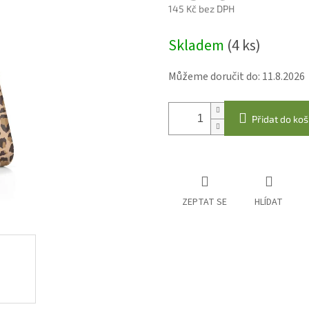
145 Kč bez DPH
Měrná
Skladem
(4 ks)
cena:
Můžeme doručit do:
11.8.2026
Přidat do koš
ZEPTAT SE
HLÍDAT