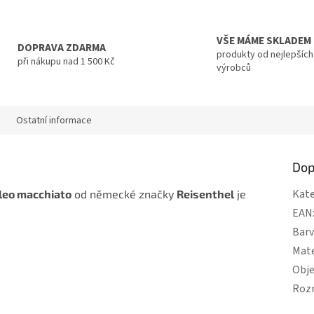
VŠE MÁME SKLADEM
DOPRAVA ZDARMA
produkty od nejlepších
při nákupu nad 1 500 Kč
výrobců
Ostatní informace
Dop
Kate
leo macchiato
od německé značky
Reisenthel
je
EAN
Bar
Mate
Obj
Roz