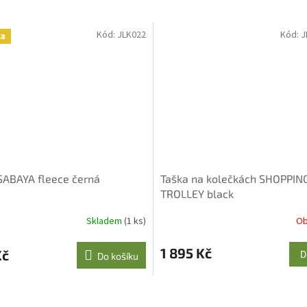
Kód:
JLK022
Kód:
J
ka
SABAYA fleece černá
Taška na kolečkách SHOPPIN
TROLLEY black
Skladem
(1 ks)
Ob
1 895 Kč
Kč
D
Do košíku