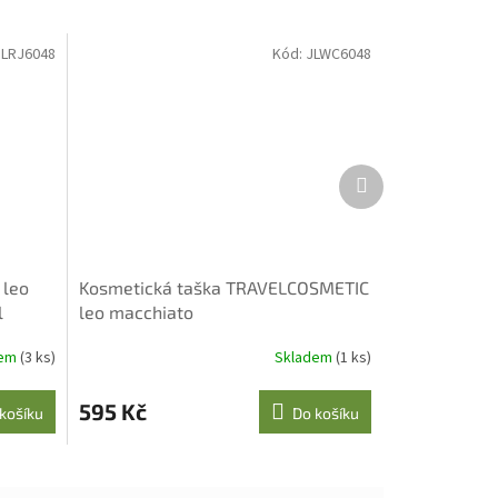
JLRJ6048
Kód:
JLWC6048
Další
produkt
 leo
Kosmetická taška TRAVELCOSMETIC
l
leo macchiato
dem
(3 ks)
Skladem
(1 ks)
595 Kč
košíku
Do košíku