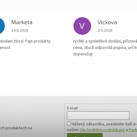
Marketa
Vlckova
V
Hodnocení obchodu je 5 z 5 hvězdiček.
Hodnocení obchodu je
14.6.2026
3.6.2026
dodani zbozi. Fajn produkty.
rychlé a spolehlivé dodání, přízniv
enost.
cena, zboží odpovídá popisu, určit
doporučuji
E-mail
Vážený zákazníku, uvedením Vaší e-
ých produktech na
našimi
Obchodními podmínkami
a
Podm