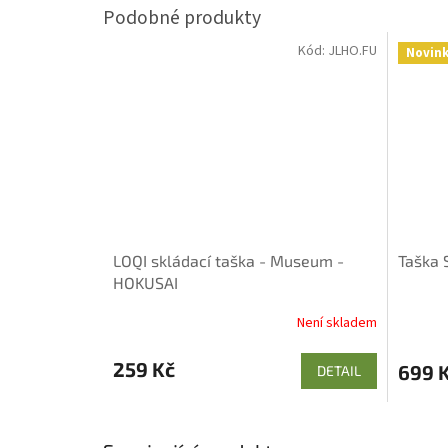
Kód:
JLHO.FU
Novin
LOQI skládací taška - Museum -
Taška 
HOKUSAI
Není skladem
259 Kč
699 
DETAIL