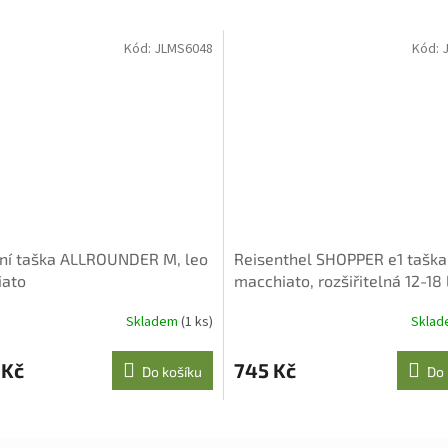
Kód:
JLMS6048
Kód:
ní taška ALLROUNDER M, leo
Reisenthel SHOPPER e1 taška
iato
macchiato, rozšiřitelná 12-18 
Skladem
(1 ks)
Skla
 Kč
745 Kč
Do košíku
Do 