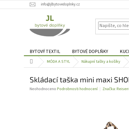
Přejít
info@jlbytovedoplnky.cz
na
obsah
BYTOVÝ TEXTIL
BYTOVÉ DOPLŇKY
KUC
Domů
MÓDA A STYL
Nákupní tašky a košíky
Skládací taška mini maxi SH
Průměrné
Neohodnoceno
Podrobnosti hodnocení
Značka:
Reisen
hodnocení
produktu
je
0,0
z
5
hvězdiček.