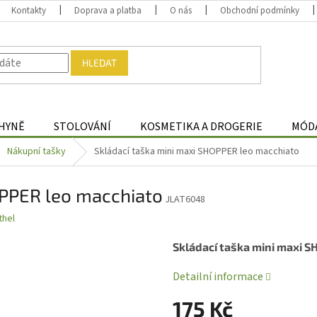
Kontakty
Doprava a platba
O nás
Obchodní podmínky
HLEDAT
HYNĚ
STOLOVÁNÍ
KOSMETIKA A DROGERIE
MÓDA
Nákupní tašky
Skládací taška mini maxi SHOPPER leo macchiato
OPPER leo macchiato
JLAT6048
thel
Skládací taška mini maxi 
Detailní informace
175 Kč