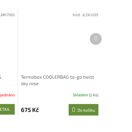
LMH7003
Kód:
JLZK1035
Další
produkt
G
Termobox COOLERBAG to-go twist
sky rose
jednáno
Skladem
(1 ks)
675 Kč
ETAIL
Do košíku