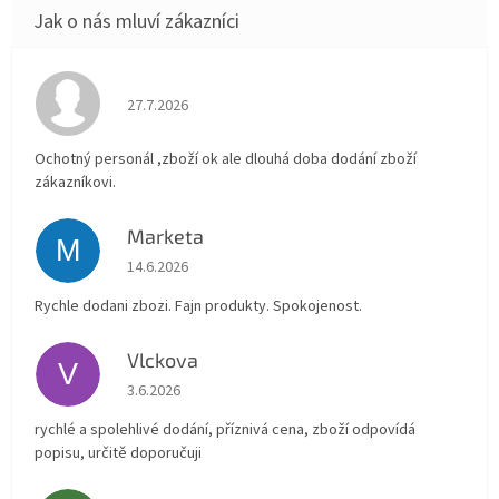
Hodnocení obchodu je 4 z 5 hvězdiček.
27.7.2026
Ochotný personál ,zboží ok ale dlouhá doba dodání zboží
zákazníkovi.
Marketa
M
Hodnocení obchodu je 5 z 5 hvězdiček.
14.6.2026
Rychle dodani zbozi. Fajn produkty. Spokojenost.
Vlckova
V
Hodnocení obchodu je 5 z 5 hvězdiček.
3.6.2026
rychlé a spolehlivé dodání, příznivá cena, zboží odpovídá
popisu, určitě doporučuji