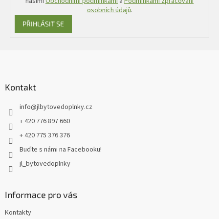
našimi
Obchodními podmínkami
a
Podmínkami zpracování
osobních údajů
.
PŘIHLÁSIT SE
Z
á
p
a
Kontakt
t
info
@
jlbytovedoplnky.cz
í
+ 420 776 897 660
+ 420 775 376 376
Buďte s námi na Facebooku!
jl_bytovedoplnky
Informace pro vás
Kontakty