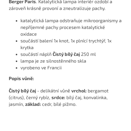
Berger Paris
. Katalytická lampa interiér ozdobí a
zároveň krásně provoní a zneutralizuje pachy.
katalytická lampa odstraňuje mikroorganismy a
nepříjemné pachy procesem katalytické
oxidace
součástí balení 1x knot, 1x plnící trychtýř, 1x
krytka
součástí náplň
Čistý bílý čaj
250 ml
lampa je ze silnostěnného skla
vyrobeno ve Francii
Popis vůně:
Čistý bílý čaj
- delikátní vůně
vrchol:
bergamot
(citrus), černý rybíz,
srdce:
bílý čaj, konvalinka,
jasmín,
základ:
cedr, bílé pižmo.