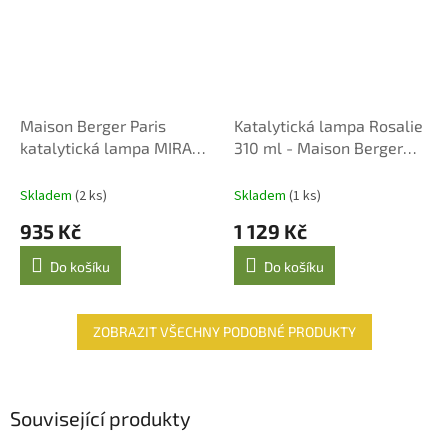
Maison Berger Paris
Katalytická lampa Rosalie
katalytická lampa MIRAGE
310 ml - Maison Berger
růžová + náplň Home
Paris
sweet home, 250 ml
Skladem
(2 ks)
Skladem
(1 ks)
935 Kč
1 129 Kč
Do košíku
Do košíku
ZOBRAZIT VŠECHNY PODOBNÉ PRODUKTY
Související produkty