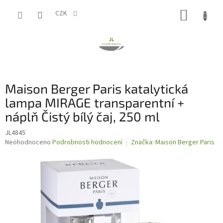
Přejít
NÁKUP
na
CZK
obsah
KOŠÍK
Maison Berger Paris katalytická
lampa MIRAGE transparentní +
náplň Čistý bílý čaj, 250 ml
JL4845
Průměrné
Neohodnoceno
Podrobnosti hodnocení
Značka:
Maison Berger Paris
hodnocení
produktu
je
0,0
z
5
hvězdiček.