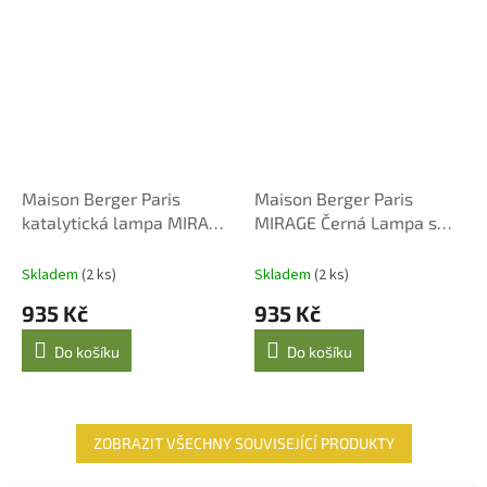
Maison Berger Paris
Maison Berger Paris
katalytická lampa MIRAGE
MIRAGE Černá Lampa s
růžová + náplň Home
Náplní Velkolepá Vanilka
sweet home, 250 ml
Skladem
(2 ks)
Skladem
(2 ks)
935 Kč
935 Kč
Do košíku
Do košíku
ZOBRAZIT VŠECHNY SOUVISEJÍCÍ PRODUKTY