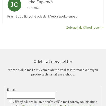
Jitka Capková
JC
Hodnocení obchodu je 5 z 5 hvězdiček.
23.3.2026
Krásné zboží, rychlé odeslání. Velká spokojenost.
Zobrazit další hodnocení
Odebírat newsletter
Vložte svůj e-mail a my vám budeme zasílat informace o nových
produktech na našem e-shopu.
E-mail
Vážený zákazníku, uvedením Vaší e-mail adresy souhlasíte s