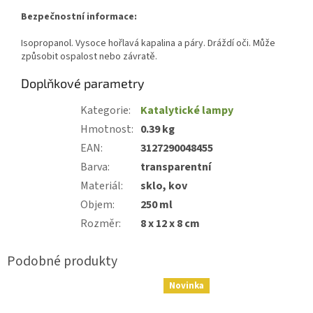
Bezpečnostní informace:
Isopropanol. Vysoce hořlavá kapalina a páry. Dráždí oči. Může
způsobit ospalost nebo závratě.
Doplňkové parametry
Kategorie
:
Katalytické lampy
Hmotnost
:
0.39 kg
EAN
:
3127290048455
Barva
:
transparentní
Materiál
:
sklo, kov
Objem
:
250 ml
Rozměr
:
8 x 12 x 8 cm
Novinka