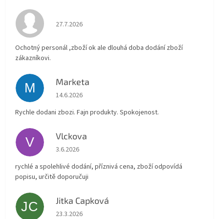
Hodnocení obchodu je 4 z 5 hvězdiček.
27.7.2026
Ochotný personál ,zboží ok ale dlouhá doba dodání zboží
zákazníkovi.
Marketa
M
Hodnocení obchodu je 5 z 5 hvězdiček.
14.6.2026
Rychle dodani zbozi. Fajn produkty. Spokojenost.
Vlckova
V
Hodnocení obchodu je 5 z 5 hvězdiček.
3.6.2026
rychlé a spolehlivé dodání, příznivá cena, zboží odpovídá
popisu, určitě doporučuji
Jitka Capková
JC
Hodnocení obchodu je 5 z 5 hvězdiček.
23.3.2026