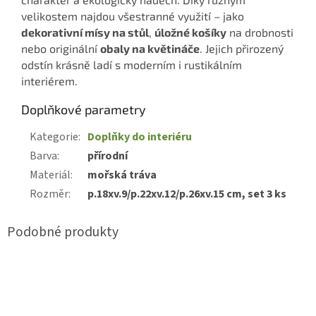
velikostem najdou všestranné využití – jako
dekorativní mísy na stůl
,
úložné košíky
na drobnosti
nebo originální
obaly na květináče
. Jejich přirozený
odstín krásně ladí s moderním i rustikálním
interiérem.
Doplňkové parametry
Kategorie
:
Doplňky do interiéru
Barva
:
přírodní
Materiál
:
mořská tráva
Rozměr
:
p.18xv.9/p.22xv.12/p.26xv.15 cm, set 3 ks