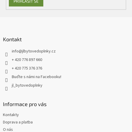
PŘIHLÁSIT SE
Z
á
p
a
Kontakt
t
info
@
jlbytovedoplnky.cz
í
+ 420 776 897 660
+ 420 775 376 376
Buďte s námi na Facebooku!
jl_bytovedoplnky
Informace pro vás
Kontakty
Doprava a platba
O nás