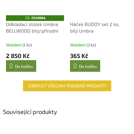
ZDARMA
Z
D
Odkládací stolek Umbra
Háček BUDDY set 2 ks,
A
BELLWOOD bílý/přírodní
bílý Umbra
R
M
A
Skladem
(1 ks)
Skladem
(2 ks)
2 850 Kč
365 Kč
Do košíku
Do košíku
ZOBRAZIT VŠECHNY PODOBNÉ PRODUKTY
Související produkty