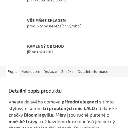
při nákupu nad 1 500 Kč
VŠE MÁME SKLADEM
produkty od nejlepších výrobců
KAMENNÝ OBCHOD
již od roku 2011
Popis
Hodnocení
Diskuze
Značka
Ostatní informace
Detailní popis produktu
Vneste do svého domova
přírodní eleganci
s tímto
stylovým setem
tří proutěných mís
LALO
od dánské
značky
Bloomingville
.
Mísy
jsou ručně pletené z
mořské trávy
, což každému kusu dodává jedinečný
charakter a ekologický nádech. Díky různým