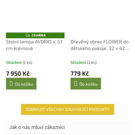
ZDARMA
Z
D
Stolní lampa AVORIO v. 57
Dřevěný obraz FLOWER do
A
cm krémová
dětského pokoje, 32 x 42
R
M
cm
A
Skladem
(1 ks)
Skladem
(1 ks)
7 950 Kč
779 Kč
Do košíku
Do košíku
ZOBRAZIT VŠECHNY SOUVISEJÍCÍ PRODUKTY