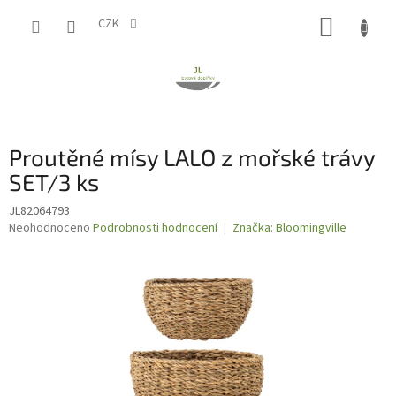
Přejít
NÁKUP
na
CZK
obsah
KOŠÍK
Proutěné mísy LALO z mořské trávy
SET/3 ks
JL82064793
Průměrné
Neohodnoceno
Podrobnosti hodnocení
Značka:
Bloomingville
hodnocení
produktu
je
0,0
z
5
hvězdiček.