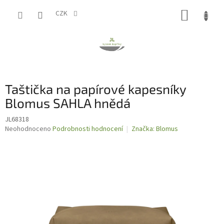
Přejít
NÁKUP
na
CZK
obsah
KOŠÍK
Taštička na papírové kapesníky
Blomus SAHLA hnědá
JL68318
Průměrné
Neohodnoceno
Podrobnosti hodnocení
Značka:
Blomus
hodnocení
produktu
je
0,0
z
5
hvězdiček.