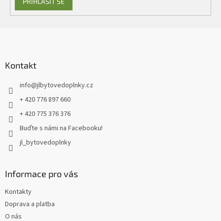
PŘIHLÁSIT SE
Z
á
p
a
Kontakt
t
info
@
jlbytovedoplnky.cz
í
+ 420 776 897 660
+ 420 775 376 376
Buďte s námi na Facebooku!
jl_bytovedoplnky
Informace pro vás
Kontakty
Doprava a platba
O nás