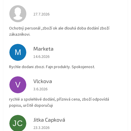
Hodnocení obchodu je 4 z 5 hvězdiček.
27.7.2026
Ochotný personál ,zboží ok ale dlouhá doba dodání zboží
zákazníkovi.
Marketa
M
Hodnocení obchodu je 5 z 5 hvězdiček.
14.6.2026
Rychle dodani zbozi. Fajn produkty. Spokojenost.
Vlckova
V
Hodnocení obchodu je 5 z 5 hvězdiček.
3.6.2026
rychlé a spolehlivé dodání, příznivá cena, zboží odpovídá
popisu, určitě doporučuji
Jitka Capková
JC
Hodnocení obchodu je 5 z 5 hvězdiček.
23.3.2026