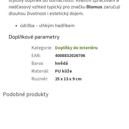
nadčasový vzhled typický pro značku
Blomus
zaručují
dlouhou životnost i estetický dojem.
údržba - vlhkým hadříkem
Doplňkové parametry
Kategorie
:
Doplňky do interiéru
EAN
:
4008832026706
Barva
:
hnědá
Materiál
:
PU kůže
Rozměr
:
25 x 13 x 9 cm