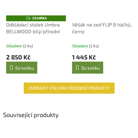
ZDARMA
Z
D
Odkládací stolek Umbra
Věšák na zeď FLIP 8 háčků,
A
BELLWOOD bílý/přírodní
černý
R
M
A
Skladem
(1 ks)
Skladem
(1 ks)
2 850 Kč
1 445 Kč
Do košíku
Do košíku
ZOBRAZIT VŠECHNY PODOBNÉ PRODUKTY
Související produkty