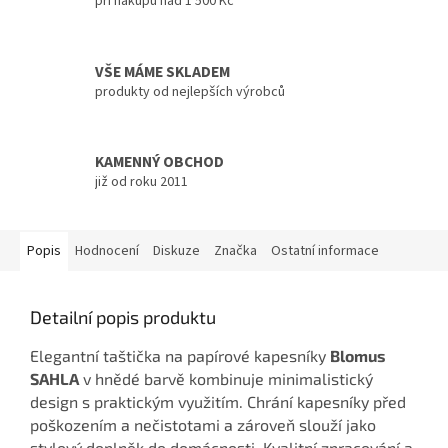
při nákupu nad 1 500 Kč
VŠE MÁME SKLADEM
produkty od nejlepších výrobců
KAMENNÝ OBCHOD
již od roku 2011
Popis
Hodnocení
Diskuze
Značka
Ostatní informace
Detailní popis produktu
Elegantní taštička na papírové kapesníky
Blomus
SAHLA
v hnědé barvě kombinuje minimalistický
design s praktickým využitím. Chrání kapesníky před
poškozením a nečistotami a zároveň slouží jako
stylový doplněk do domácnosti. Kvalitní zpracování a