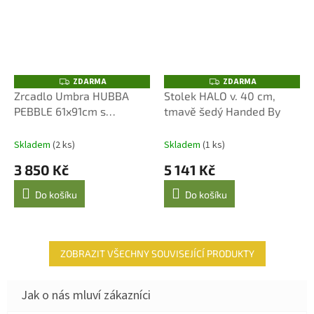
ZDARMA
ZDARMA
Z
Z
D
D
Zrcadlo Umbra HUBBA
Stolek HALO v. 40 cm,
A
A
PEBBLE 61x91cm s
tmavě šedý Handed By
R
R
M
M
mosazným lemem
A
A
Skladem
(2 ks)
Skladem
(1 ks)
3 850 Kč
5 141 Kč
Do košíku
Do košíku
ZOBRAZIT VŠECHNY SOUVISEJÍCÍ PRODUKTY