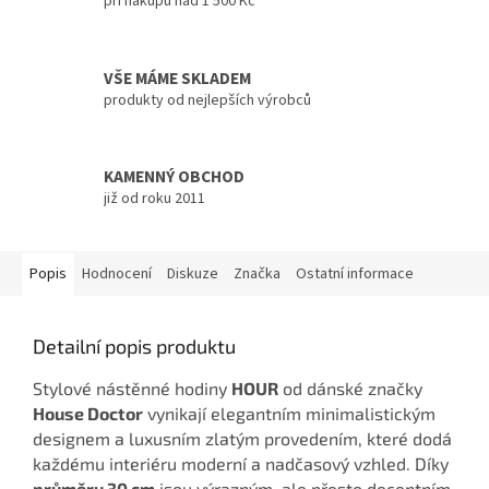
při nákupu nad 1 500 Kč
VŠE MÁME SKLADEM
produkty od nejlepších výrobců
KAMENNÝ OBCHOD
již od roku 2011
Popis
Hodnocení
Diskuze
Značka
Ostatní informace
Detailní popis produktu
Stylové nástěnné hodiny
HOUR
od dánské značky
House Doctor
vynikají elegantním minimalistickým
designem a luxusním zlatým provedením, které dodá
každému interiéru moderní a nadčasový vzhled. Díky
průměru 30 cm
jsou výrazným, ale přesto decentním