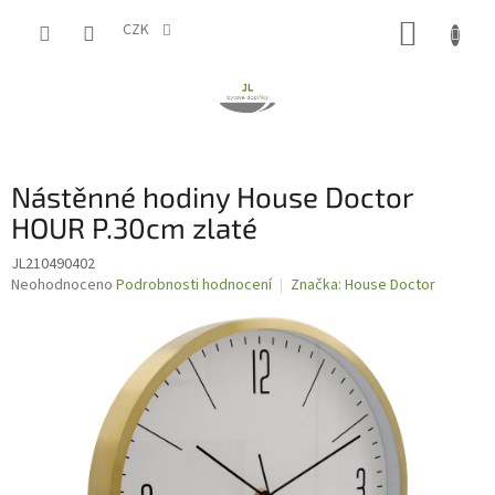
Přejít
NÁKUP
na
CZK
obsah
KOŠÍK
Nástěnné hodiny House Doctor
HOUR P.30cm zlaté
JL210490402
Průměrné
Neohodnoceno
Podrobnosti hodnocení
Značka:
House Doctor
hodnocení
produktu
je
0,0
z
5
hvězdiček.