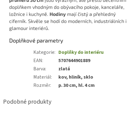
doplňkem vhodným do obývacího pokoje, kanceláře,
ložnice i kuchyně.
Hodiny
mají čistý a přehledný
ciferník. Skvěle se hodí do moderních, industriálních i
glamour interiérů.
Doplňkové parametry
Kategorie
:
Doplňky do interiéru
EAN
:
5707644901889
Barva
:
zlatá
Materiál
:
kov, hliník, sklo
Rozměr
:
p. 30 cm, hl. 4 cm