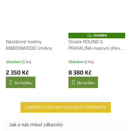
ZDARMA
Z
D
Nástěnné hodiny
Stolek ROUND II.
A
RIBBONWOOD Umbra
PRASKLINA masivní dřevo
R
M
p. 45 cm
A
Skladem
(1 ks)
Skladem
(1 ks)
2 350 Kč
8 380 Kč
Do košíku
Do košíku
ZOBRAZIT VŠECHNY SOUVISEJÍCÍ PRODUKTY