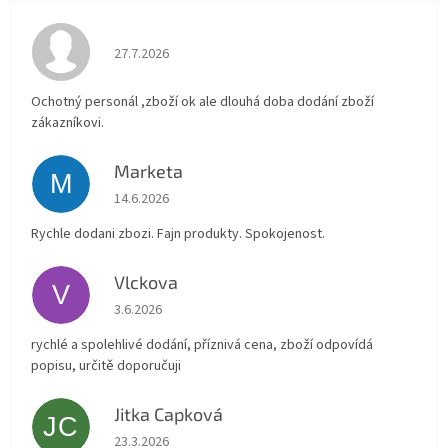
Hodnocení obchodu je 4 z 5 hvězdiček.
27.7.2026
Ochotný personál ,zboží ok ale dlouhá doba dodání zboží
zákazníkovi.
Marketa
M
Hodnocení obchodu je 5 z 5 hvězdiček.
14.6.2026
Rychle dodani zbozi. Fajn produkty. Spokojenost.
Vlckova
V
Hodnocení obchodu je 5 z 5 hvězdiček.
3.6.2026
rychlé a spolehlivé dodání, příznivá cena, zboží odpovídá
popisu, určitě doporučuji
Jitka Capková
JC
Hodnocení obchodu je 5 z 5 hvězdiček.
23.3.2026