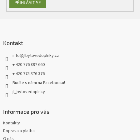
PŘIHLÁSIT SE
Z
á
p
a
Kontakt
t
info
@
jlbytovedoplnky.cz
í
+ 420 776 897 660
+ 420 775 376 376
Buďte s námi na Facebooku!
jl_bytovedoplnky
Informace pro vás
Kontakty
Doprava a platba
O nás