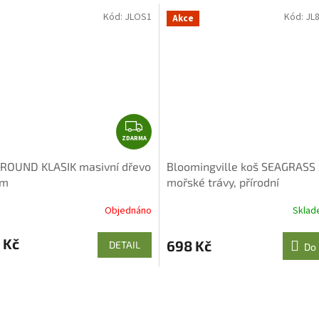
Kód:
JLOS1
Kód:
JL
Akce
Z
ZDARMA
D
A
 ROUND KLASIK masivní dřevo
Bloomingville koš SEAGRASS 
R
cm
mořské trávy, přírodní
M
A
Objednáno
Skla
 Kč
698 Kč
DETAIL
Do 