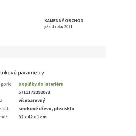
KAMENNÝ OBCHOD
již od roku 2011
lňkové parametry
gorie
:
Doplňky do interiéru
:
5711173292073
va
:
vícebarevný
riál
:
smrkové dřevo, plexisklo
měr
:
32 x 42 x 1 cm