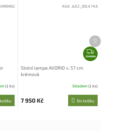
10490402
Kód:
JLKZ_0014.74.6
Další
produkt
Z
ZDARMA
D
A
or
Stolní lampa AVORIO v. 57 cm
R
krémová
M
A
dem
(1 ks)
Skladem
(1 ks)
7 950 Kč
košíku
Do košíku