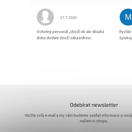
M
Hodnocení obchodu je 4 z 5 hvězdiček.
27.7.2026
Ochotný personál ,zboží ok ale dlouhá
Rychle 
doba dodání zboží zákazníkovi.
Spokoj
Odebírat newsletter
Vložte svůj e-mail a my vám budeme zasílat informace o nov
našem e-shopu.