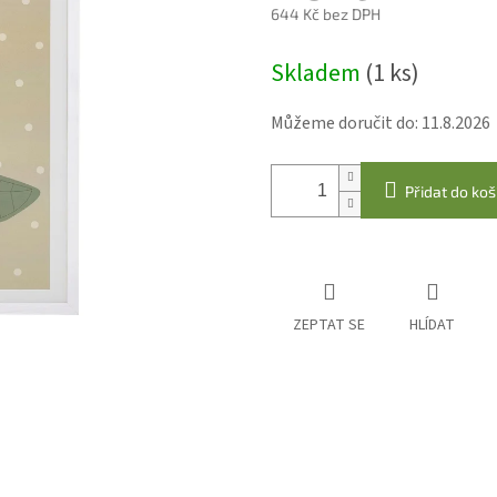
644 Kč bez DPH
Měrná
Skladem
(1 ks)
cena:
Můžeme doručit do:
11.8.2026
Přidat do koš
ZEPTAT SE
HLÍDAT