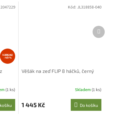
82047229
Kód:
JL318858-040
Další
produkt
1 395 Kč
–49 %
z
Věšák na zeď FLIP 8 háčků, černý
dem
(1 ks)
Skladem
(1 ks)
1 445 Kč
košíku
Do košíku