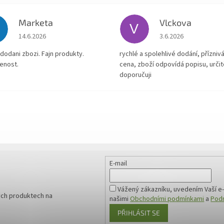
Marketa
Vlckova
V
Hodnocení obchodu je 5 z 5 hvězdiček.
Hodnocení obchodu je
14.6.2026
3.6.2026
dodani zbozi. Fajn produkty.
rychlé a spolehlivé dodání, přízniv
enost.
cena, zboží odpovídá popisu, určit
doporučuji
E-mail
Vážený zákazníku, uvedením Vaší e-
ých produktech na
našimi
Obchodními podmínkami
a
Podm
PŘIHLÁSIT SE