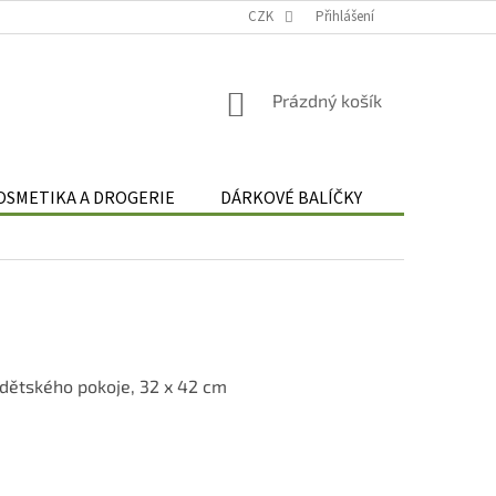
Podmínky zpracování osobních údajů
CZK
Odstoupení od smlouvy
Přihlášení
Re
NÁKUPNÍ
Prázdný košík
KOŠÍK
OSMETIKA A DROGERIE
DÁRKOVÉ BALÍČKY
DÁRKOVÉ 
dětského pokoje, 32 x 42 cm