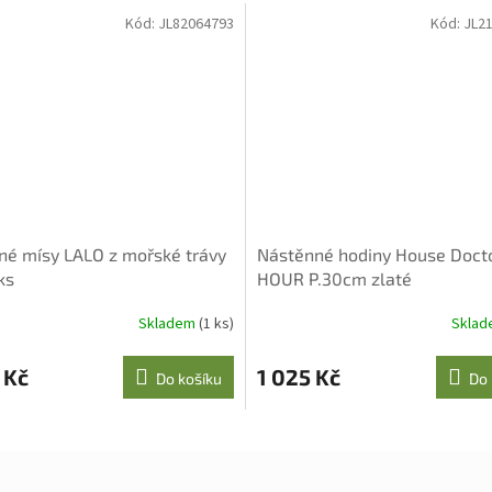
Kód:
JL82064793
Kód:
JL2
né mísy LALO z mořské trávy
Nástěnné hodiny House Doct
ks
HOUR P.30cm zlaté
Skladem
(1 ks)
Skla
 Kč
1 025 Kč
Do košíku
Do 