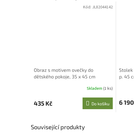
Kód:
JL82044142
Obraz s motivem ovečky do
Stolek
dětského pokoje, 35 x 45 cm
p. 45 
Skladem
(1 ks)
6 190
435 Kč
Do košíku
Související produkty