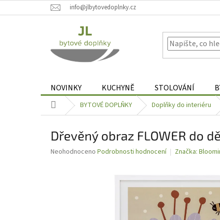
Přejít
info@jlbytovedoplnky.cz
na
obsah
NOVINKY
KUCHYNĚ
STOLOVÁNÍ
B
Domů
BYTOVÉ DOPLŇKY
Doplňky do interiéru
Dřevěný obraz FLOWER do dě
Průměrné
Neohodnoceno
Podrobnosti hodnocení
Značka:
Bloomin
hodnocení
produktu
je
0,0
z
5
hvězdiček.