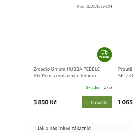
Kód:
JL1018529-104
Z
ZDARMA
D
A
Zrcadlo Umbra HUBBA PEBBLE
Proutě
R
61x91cm s mosazným lemem
SET/3 
M
A
Skladem
(2 ks)
3 850 Kč
1 065
Do košíku