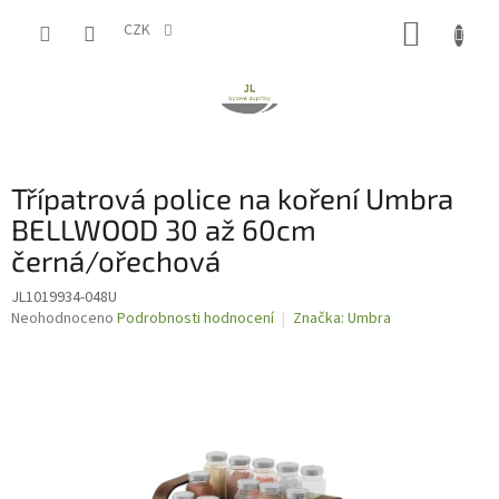
Přejít
NÁKUP
na
CZK
obsah
KOŠÍK
Třípatrová police na koření Umbra
BELLWOOD 30 až 60cm
černá/ořechová
JL1019934-048U
Průměrné
Neohodnoceno
Podrobnosti hodnocení
Značka:
Umbra
hodnocení
produktu
je
0,0
z
5
hvězdiček.