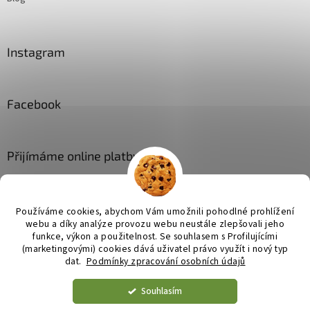
Instagram
Facebook
Přijímáme online platby
Používáme cookies, abychom Vám umožnili pohodlné prohlížení
webu a díky analýze provozu webu neustále zlepšovali jeho
funkce, výkon a použitelnost. Se
souhlasem s Profilujícími
(marketingovými) cookies dává uživatel právo využít i nový typ
Vytvořil Shoptet
dat.
Podmínky zpracování osobních údajů
Souhlasím
Copyright 2026
JL bytové doplňky
. Všechna práva vyhrazena.
Upravit nastavení cookies