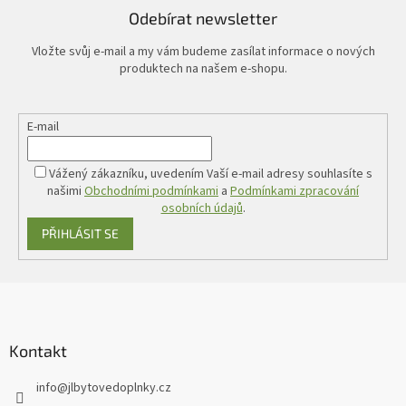
Odebírat newsletter
Vložte svůj e-mail a my vám budeme zasílat informace o nových
produktech na našem e-shopu.
E-mail
Vážený zákazníku, uvedením Vaší e-mail adresy souhlasíte s
našimi
Obchodními podmínkami
a
Podmínkami zpracování
osobních údajů
.
PŘIHLÁSIT SE
Z
á
p
a
Kontakt
t
info
@
jlbytovedoplnky.cz
í