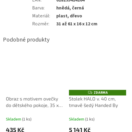
Barva
:
hnědá, černá
Materiál
:
plast, dřevo
Rozměr
:
31 až 61 x 16 x 12 cm
ZDARMA
Z
D
Obraz s motivem ovečky
Stolek HALO v. 40 cm,
A
do dětského pokoje, 35 x
tmavě šedý Handed By
R
M
45 cm
A
Skladem
(1 ks)
Skladem
(1 ks)
435 Kč
5 141 Kč