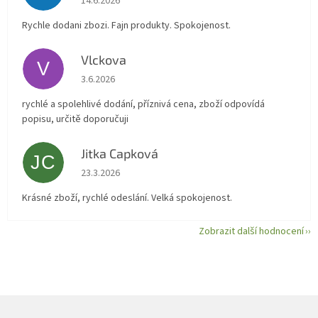
14.6.2026
Rychle dodani zbozi. Fajn produkty. Spokojenost.
Vlckova
V
Hodnocení obchodu je 5 z 5 hvězdiček.
3.6.2026
rychlé a spolehlivé dodání, příznivá cena, zboží odpovídá
popisu, určitě doporučuji
Jitka Capková
JC
Hodnocení obchodu je 5 z 5 hvězdiček.
23.3.2026
Krásné zboží, rychlé odeslání. Velká spokojenost.
Zobrazit další hodnocení