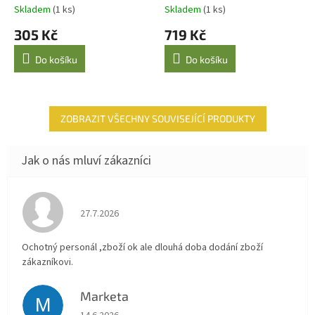
Skladem
(1 ks)
Skladem
(1 ks)
305 Kč
719 Kč
Do košíku
Do košíku
ZOBRAZIT VŠECHNY SOUVISEJÍCÍ PRODUKTY
Hodnocení obchodu je 4 z 5 hvězdiček.
27.7.2026
Ochotný personál ,zboží ok ale dlouhá doba dodání zboží
zákazníkovi.
Marketa
M
Hodnocení obchodu je 5 z 5 hvězdiček.