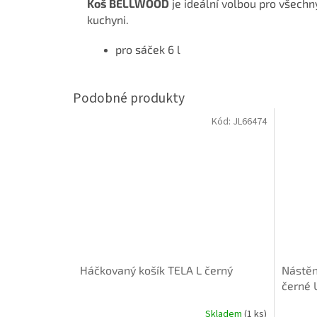
Koš BELLWOOD
je ideální volbou pro všechny
kuchyni.
pro sáček 6 l
Kód:
JL66474
Háčkovaný košík TELA L černý
Nástěn
černé
Skladem
(1 ks)