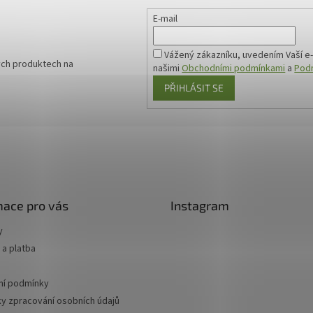
E-mail
Vážený zákazníku, uvedením Vaší e-
ých produktech na
našimi
Obchodními podmínkami
a
Podm
PŘIHLÁSIT SE
mace pro vás
Instagram
y
a platba
í podmínky
y zpracování osobních údajů