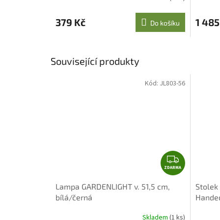
379 Kč
1 485
Do košíku
Související produkty
Kód:
JL803-56
Z
ZDARMA
D
A
Lampa GARDENLIGHT v. 51,5 cm,
Stolek
R
bílá/černá
Hande
M
A
Skladem
(1 ks)