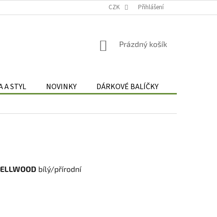
Podmínky zpracování osobních údajů
CZK
Odstoupení od smlouvy
Přihlášení
Re
NÁKUPNÍ
Prázdný košík
KOŠÍK
 A STYL
NOVINKY
DÁRKOVÉ BALÍČKY
DÁRKOVÉ 
BELLWOOD
bílý/přírodní