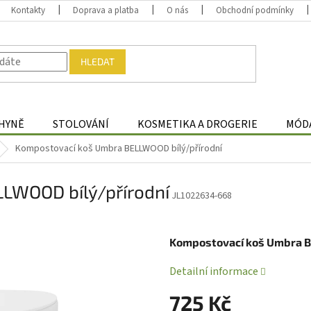
Kontakty
Doprava a platba
O nás
Obchodní podmínky
HLEDAT
HYNĚ
STOLOVÁNÍ
KOSMETIKA A DROGERIE
MÓDA
Kompostovací koš Umbra BELLWOOD bílý/přírodní
LWOOD bílý/přírodní
JL1022634-668
Kompostovací koš Umbra
Detailní informace
725 Kč