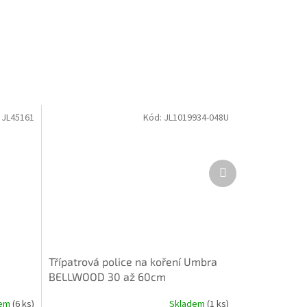
:
JL45161
Kód:
JL1019934-048U
Další
produkt
Třípatrová police na koření Umbra
BELLWOOD 30 až 60cm
černá/ořechová
dem
(6 ks)
Skladem
(1 ks)