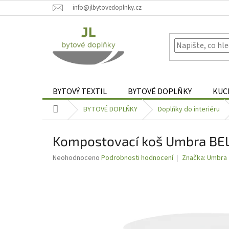
Přejít
info@jlbytovedoplnky.cz
na
obsah
BYTOVÝ TEXTIL
BYTOVÉ DOPLŇKY
KUC
Domů
BYTOVÉ DOPLŇKY
Doplňky do interiéru
Kompostovací koš Umbra BEL
Průměrné
Neohodnoceno
Podrobnosti hodnocení
Značka:
Umbra
hodnocení
produktu
je
0,0
z
5
hvězdiček.