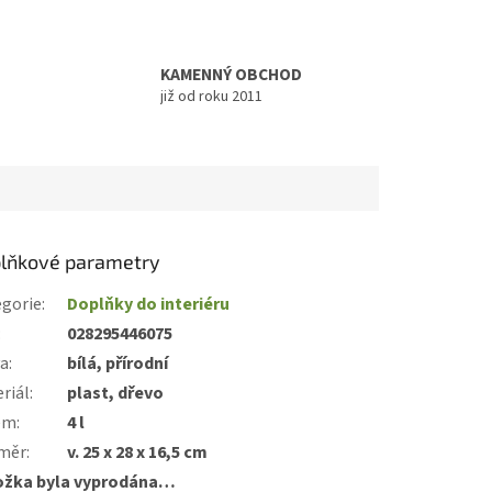
KAMENNÝ OBCHOD
již od roku 2011
lňkové parametry
gorie
:
Doplňky do interiéru
:
028295446075
va
:
bílá, přírodní
riál
:
plast, dřevo
em
:
4 l
měr
:
v. 25 x 28 x 16,5 cm
ožka byla vyprodána…