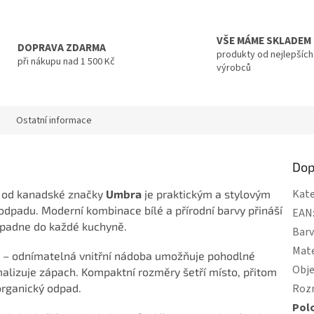
VŠE MÁME SKLADEM
DOPRAVA ZDARMA
produkty od nejlepších
při nákupu nad 1 500 Kč
výrobců
Ostatní informace
Dop
Kate
od kanadské značky
Umbra
je praktickým a stylovým
odpadu. Moderní kombinace bílé a přírodní barvy přináší
EAN
apadne do každé kuchyně.
Bar
Mate
bu – odnímatelná vnitřní nádoba umožňuje pohodlné
Obj
alizuje zápach. Kompaktní rozměry šetří místo, přitom
organický odpad.
Roz
Pol