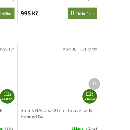
995 Kč
košíku
Do košíku
8529-104
Kód:
JLFT001R9700
Další
produkt
Z
Z
ZDARMA
D
ZDARMA
D
A
A
LE
Stolek HALO v. 40 cm, tmavě šedý
R
R
Handed By
M
M
A
A
dem
(2 ks)
Skladem
(1 ks)