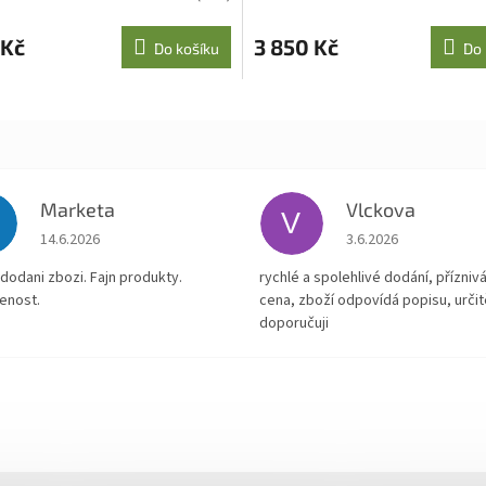
 Kč
3 850 Kč
Do košíku
Do 
Marketa
Vlckova
V
Hodnocení obchodu je 5 z 5 hvězdiček.
Hodnocení obchodu je
14.6.2026
3.6.2026
dodani zbozi. Fajn produkty.
rychlé a spolehlivé dodání, přízniv
enost.
cena, zboží odpovídá popisu, určit
doporučuji