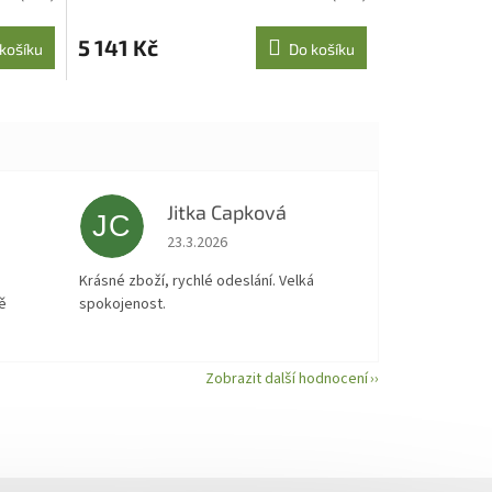
5 141 Kč
košíku
Do košíku
Jitka Capková
JC
 5 z 5 hvězdiček.
Hodnocení obchodu je 5 z 5 hvězdiček.
23.3.2026
á
Krásné zboží, rychlé odeslání. Velká
ě
spokojenost.
Zobrazit další hodnocení