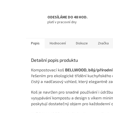
ODESÍLÁME DO 48 HOD.
platí v pracovní dny
Popis
Hodnocení
Diskuze
Značka
Detailní popis produktu
Kompostovací koš
BELLWOOD, bílý/přírodní
řešením pro ekologické třídění kuchyňského 
čistý a nadčasový vzhled, který elegantně z
Koš je navržen pro snadné používání i údrž
vysypávání kompostu a design s víkem minim
poskytují dostatečný objem pro každodenní 