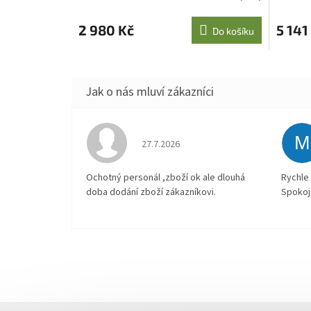
2 980 Kč
5 141
Do košíku
M
Hodnocení obchodu je 4 z 5 hvězdiček.
27.7.2026
Ochotný personál ,zboží ok ale dlouhá
Rychle 
doba dodání zboží zákazníkovi.
Spokoj