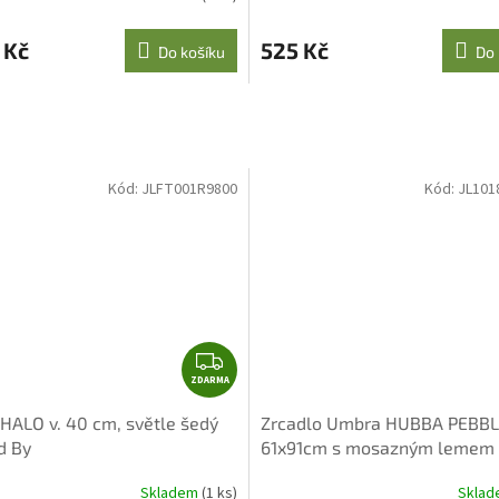
 Kč
525 Kč
Do košíku
Do 
Kód:
JLFT001R9800
Kód:
JL101
Z
ZDARMA
D
A
 HALO v. 40 cm, světle šedý
Zrcadlo Umbra HUBBA PEBB
R
d By
61x91cm s mosazným lemem
M
A
Skladem
(1 ks)
Skla