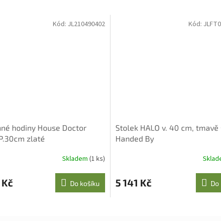
Kód:
JL210490402
Kód:
JLFT0
né hodiny House Doctor
Stolek HALO v. 40 cm, tmavě
.30cm zlaté
Handed By
Skladem
(1 ks)
Skla
 Kč
5 141 Kč
Do košíku
Do 