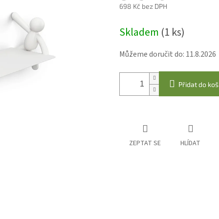
698 Kč bez DPH
Měrná
Skladem
(1 ks)
cena:
Můžeme doručit do:
11.8.2026
Přidat do koš
ZEPTAT SE
HLÍDAT