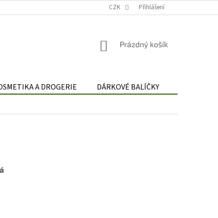
Podmínky zpracování osobních údajů
CZK
Odstoupení od smlouvy
Přihlášení
Re
NÁKUPNÍ
Prázdný košík
KOŠÍK
OSMETIKA A DROGERIE
DÁRKOVÉ BALÍČKY
DÁRKOVÉ 
lá