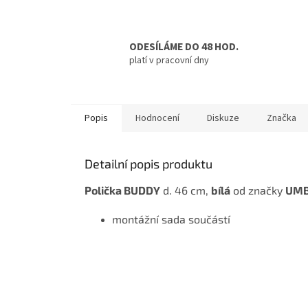
ODESÍLÁME DO 48 HOD.
platí v pracovní dny
Popis
Hodnocení
Diskuze
Značka
Detailní popis produktu
Polička BUDDY
d. 46 cm,
bílá
od značky
UM
montážní sada součástí