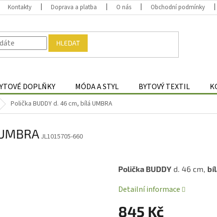
Kontakty
Doprava a platba
O nás
Obchodní podmínky
HLEDAT
YTOVÉ DOPLŇKY
MÓDA A STYL
BYTOVÝ TEXTIL
K
Polička BUDDY d. 46 cm, bílá UMBRA
á UMBRA
JL1015705-660
Polička BUDDY
d. 46 cm,
bí
Detailní informace
845 Kč