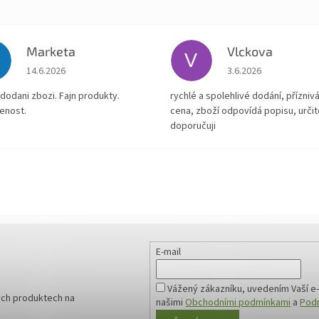
Marketa
Vlckova
V
Hodnocení obchodu je 5 z 5 hvězdiček.
Hodnocení obchodu je
14.6.2026
3.6.2026
dodani zbozi. Fajn produkty.
rychlé a spolehlivé dodání, přízniv
enost.
cena, zboží odpovídá popisu, určit
doporučuji
E-mail
Vážený zákazníku, uvedením Vaší e-
ých produktech na
našimi
Obchodními podmínkami
a
Podm