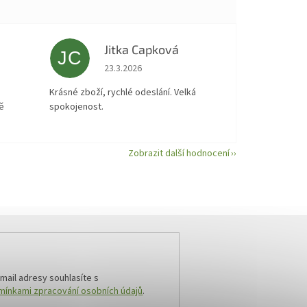
Jitka Capková
JC
 5 z 5 hvězdiček.
Hodnocení obchodu je 5 z 5 hvězdiček.
23.3.2026
á
Krásné zboží, rychlé odeslání. Velká
ě
spokojenost.
Zobrazit další hodnocení
mail adresy souhlasíte s
ínkami zpracování osobních údajů
.