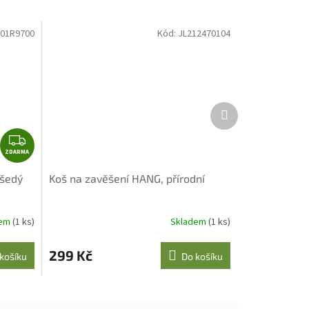
01R9700
Kód:
JL212470104
Další
produkt
Z
ZDARMA
D
A
 šedý
Koš na zavěšení HANG, přírodní
R
M
A
dem
(1 ks)
Skladem
(1 ks)
299 Kč
košíku
Do košíku