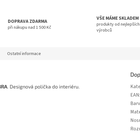
VŠE MÁME SKLADEM
DOPRAVA ZDARMA
produkty od nejlepších
při nákupu nad 1 500 Kč
výrobců
Ostatní informace
Dop
Kate
BRA
. Designová polička do interiéru.
EAN
Bar
Mate
Nos
Roz