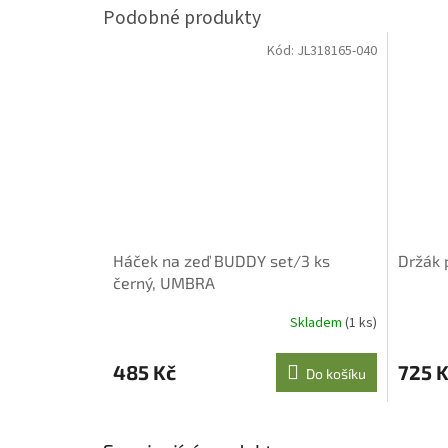
Kód:
JL318165-040
Háček na zeď BUDDY set/3 ks
Držák 
černý, UMBRA
Skladem
(1 ks)
485 Kč
725 
Do košíku