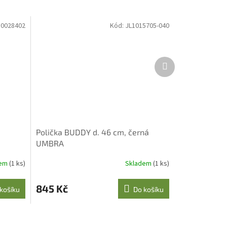
0028402
Kód:
JL1015705-040
Další
produkt
Polička BUDDY d. 46 cm, černá
UMBRA
dem
(1 ks)
Skladem
(1 ks)
845 Kč
košíku
Do košíku