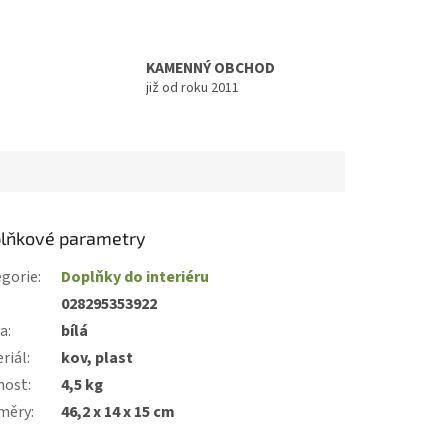
KAMENNÝ OBCHOD
již od roku 2011
lňkové parametry
gorie
:
Doplňky do interiéru
:
028295353922
va
:
bílá
riál
:
kov, plast
nost
:
4,5 kg
měry
:
46,2 x 14 x 15 cm