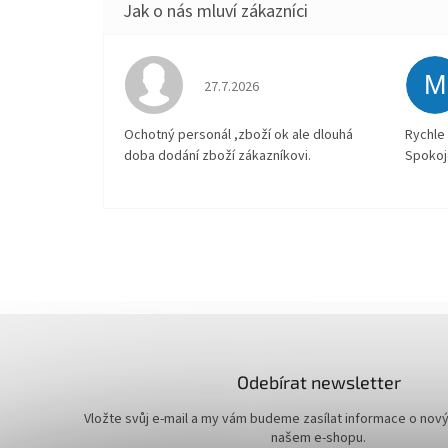
M
Hodnocení obchodu je 4 z 5 hvězdiček.
27.7.2026
Ochotný personál ,zboží ok ale dlouhá
Rychle 
doba dodání zboží zákazníkovi.
Spokoj
Odebírat newsletter
Vložte svůj e-mail a my vám budeme zasílat informace o nov
našem e-shopu.