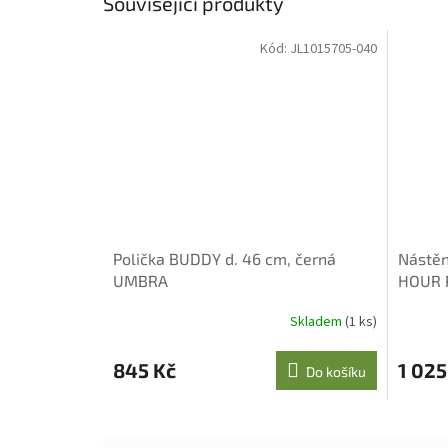
Související produkty
Kód:
JL1015705-040
Polička BUDDY d. 46 cm, černá
Nástěn
UMBRA
HOUR P
Skladem
(1 ks)
845 Kč
1 025
Do košíku