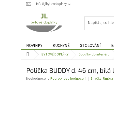
Přejít
info@jlbytovedoplnky.cz
na
obsah
NOVINKY
KUCHYNĚ
STOLOVÁNÍ
B
Domů
BYTOVÉ DOPLŇKY
Doplňky do interiéru
Polička BUDDY d. 46 cm, bíl
Průměrné
Neohodnoceno
Podrobnosti hodnocení
Značka:
Umbra
hodnocení
produktu
je
0,0
z
5
hvězdiček.