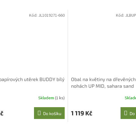
Kód:
JL1019271-660
Kód:
JLBUP
papírových utěrek BUDDY bílý
Obal na květiny na dřevěných
nohách UP MID, sahara sand
Skladem
(1 ks)
Skla
Kč
1 119 Kč
Do košíku
Do 