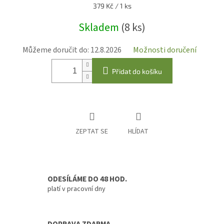
Měrná
379 Kč / 1 ks
cena:
Skladem
(8 ks)
Můžeme doručit do:
12.8.2026
Možnosti doručení
Přidat do košíku
ZEPTAT SE
HLÍDAT
ODESÍLÁME DO 48 HOD.
platí v pracovní dny