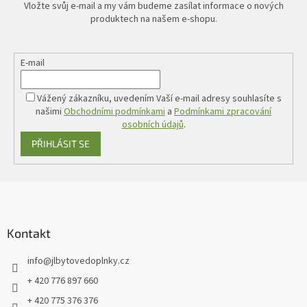
Vložte svůj e-mail a my vám budeme zasílat informace o nových
produktech na našem e-shopu.
E-mail
Vážený zákazníku, uvedením Vaší e-mail adresy souhlasíte s
našimi
Obchodními podmínkami
a
Podmínkami zpracování
osobních údajů
.
PŘIHLÁSIT SE
Z
á
p
a
Kontakt
t
info
@
jlbytovedoplnky.cz
í
+ 420 776 897 660
+ 420 775 376 376