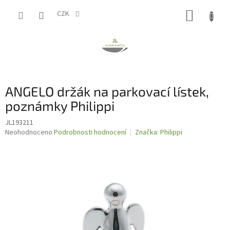
Přejít
NÁKUP
na
CZK
obsah
KOŠÍK
ANGELO držák na parkovací lístek,
poznámky Philippi
JL193211
Průměrné
Neohodnoceno
Podrobnosti hodnocení
Značka:
Philippi
hodnocení
produktu
je
0,0
z
5
hvězdiček.