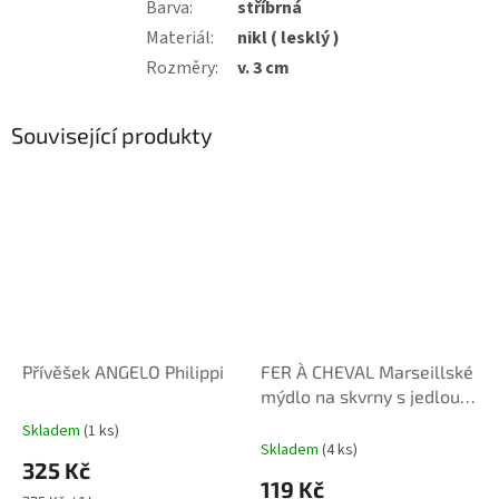
Barva
:
stříbrná
Materiál
:
nikl ( lesklý )
Rozměry
:
v. 3 cm
Související produkty
Přívěšek ANGELO Philippi
FER À CHEVAL Marseillské
mýdlo na skvrny s jedlou
sodou 150 g
Skladem
(1 ks)
Průměrné
Skladem
(4 ks)
hodnocení
325 Kč
produktu
119 Kč
je