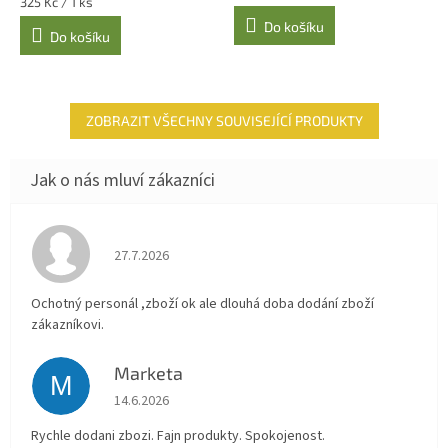
Měrná
325 Kč / 1 ks
5,0
cena:
Do košíku
z
Do košíku
5
hvězdiček.
ZOBRAZIT VŠECHNY SOUVISEJÍCÍ PRODUKTY
Hodnocení obchodu je 4 z 5 hvězdiček.
27.7.2026
Ochotný personál ,zboží ok ale dlouhá doba dodání zboží
zákazníkovi.
Marketa
M
Hodnocení obchodu je 5 z 5 hvězdiček.
14.6.2026
Rychle dodani zbozi. Fajn produkty. Spokojenost.