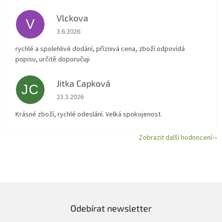
Vlckova
V
Hodnocení obchodu je 5 z 5 hvězdiček.
3.6.2026
rychlé a spolehlivé dodání, příznivá cena, zboží odpovídá
popisu, určitě doporučuji
Jitka Capková
JC
Hodnocení obchodu je 5 z 5 hvězdiček.
23.3.2026
Krásné zboží, rychlé odeslání. Velká spokojenost.
Zobrazit další hodnocení
Odebírat newsletter