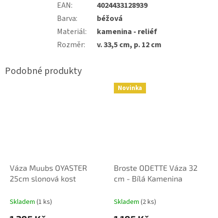
EAN
:
4024433128939
Barva
:
béžová
Materiál
:
kamenina - reliéf
Rozměr
:
v. 33,5 cm, p. 12 cm
Novinka
Váza Muubs OYASTER
Broste ODETTE Váza 32
25cm slonová kost
cm - Bílá Kamenina
Skladem
(1 ks)
Skladem
(2 ks)