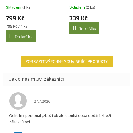
Skladem
(1 ks)
Skladem
(2 ks)
799 Kč
739 Kč
Měrná
799 Kč / 1 ks
Do košíku
cena:
Do košíku
ZOBRAZIT VŠECHNY SOUVISEJÍCÍ PRODUKTY
Hodnocení obchodu je 4 z 5 hvězdiček.
27.7.2026
Ochotný personál ,zboží ok ale dlouhá doba dodání zboží
zákazníkovi.