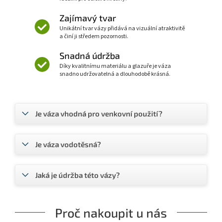
Zajímavý tvar
Unikátní tvar vázy přidává na vizuální atraktivitě
a činí ji středem pozornosti.
Snadná údržba
Díky kvalitnímu materiálu a glazuře je váza
snadno udržovatelná a dlouhodobě krásná.
Je váza vhodná pro venkovní použití?
Je váza vodotěsná?
Jaká je údržba této vázy?
Proč nakoupit u nás