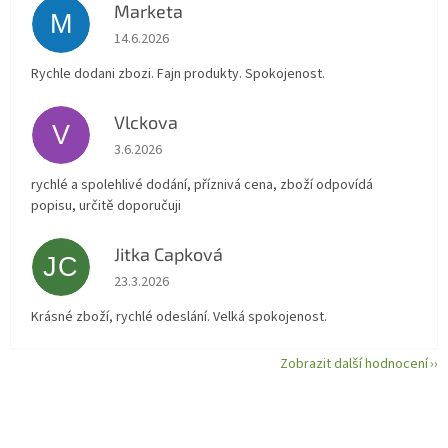
Marketa
M
Hodnocení obchodu je 5 z 5 hvězdiček.
14.6.2026
Rychle dodani zbozi. Fajn produkty. Spokojenost.
Vlckova
V
Hodnocení obchodu je 5 z 5 hvězdiček.
3.6.2026
rychlé a spolehlivé dodání, příznivá cena, zboží odpovídá
popisu, určitě doporučuji
Jitka Capková
JC
Hodnocení obchodu je 5 z 5 hvězdiček.
23.3.2026
Krásné zboží, rychlé odeslání. Velká spokojenost.
Zobrazit další hodnocení