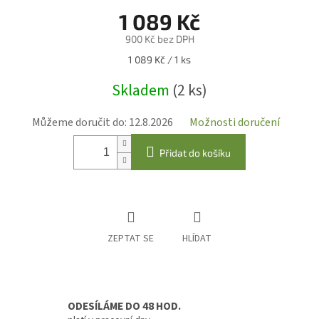
1 089 Kč
900 Kč bez DPH
Měrná
1 089 Kč / 1 ks
cena:
Skladem
(2 ks)
Můžeme doručit do:
12.8.2026
Možnosti doručení
Přidat do košíku
ZEPTAT SE
HLÍDAT
ODESÍLÁME DO 48 HOD.