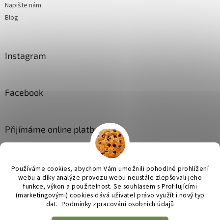
Napište nám
Blog
Instagram
Facebook
Přijímáme online platby
Používáme cookies, abychom Vám umožnili pohodlné prohlížení
webu a díky analýze provozu webu neustále zlepšovali jeho
funkce, výkon a použitelnost. Se
souhlasem s Profilujícími
(marketingovými) cookies dává uživatel právo využít i nový typ
Vytvořil Shoptet
dat.
Podmínky zpracování osobních údajů