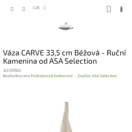
Přejít
NÁKUP
na
CZK
obsah
KOŠÍK
Váza CARVE 33,5 cm Béžová - Ruční
Kamenina od ASA Selection
JL1333011
Průměrné
Neohodnoceno
Podrobnosti hodnocení
Značka:
ASA Selection
hodnocení
produktu
je
0,0
z
5
hvězdiček.