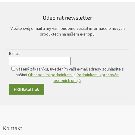
Odebírat newsletter
Vložte svůj e-mail a my vám budeme zasílat informace o nových
produktech na našem e-shopu.
E-mail
Vážený zákazníku, uvedením Vaší e-mail adresy souhlasíte s
našimi
Obchodními podmínkami
a
Podmínkami zpracování
osobních údajů
.
PŘIHLÁSIT SE
Z
á
p
a
Kontakt
t