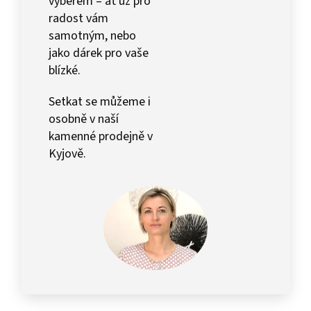
výběrem – ať už pro
radost vám
samotným, nebo
jako dárek pro vaše
blízké.
Setkat se můžeme i
osobně v naší
kamenné prodejně v
Kyjově.