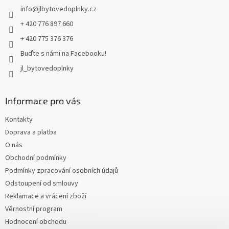
info
@
jlbytovedoplnky.cz
í
+ 420 776 897 660
+ 420 775 376 376
Buďte s námi na Facebooku!
jl_bytovedoplnky
Informace pro vás
Kontakty
Doprava a platba
O nás
Obchodní podmínky
Podmínky zpracování osobních údajů
Odstoupení od smlouvy
Reklamace a vrácení zboží
Věrnostní program
Hodnocení obchodu