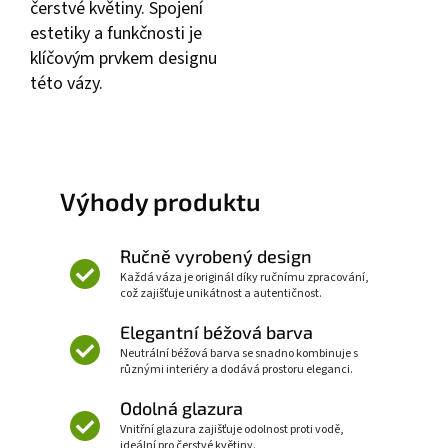
čerstvé květiny. Spojení
estetiky a funkčnosti je
klíčovým prvkem designu
této vázy.
Výhody produktu
Ručně vyrobený design
Každá váza je originál díky ručnímu zpracování,
což zajišťuje unikátnost a autentičnost.
Elegantní béžová barva
Neutrální béžová barva se snadno kombinuje s
různými interiéry a dodává prostoru eleganci.
Odolná glazura
Vnitřní glazura zajišťuje odolnost proti vodě,
ideální pro čerstvé květiny.