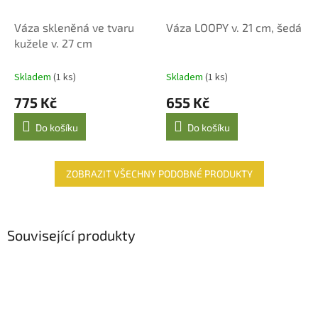
Váza skleněná ve tvaru
Váza LOOPY v. 21 cm, šedá
kužele v. 27 cm
Skladem
(1 ks)
Skladem
(1 ks)
775 Kč
655 Kč
Do košíku
Do košíku
ZOBRAZIT VŠECHNY PODOBNÉ PRODUKTY
Související produkty