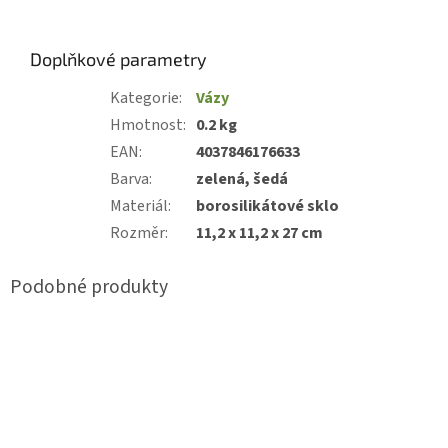
Doplňkové parametry
Kategorie
:
Vázy
Hmotnost
:
0.2 kg
EAN
:
4037846176633
Barva
:
zelená, šedá
Materiál
:
borosilikátové sklo
Rozměr
:
11,2 x 11,2 x 27 cm