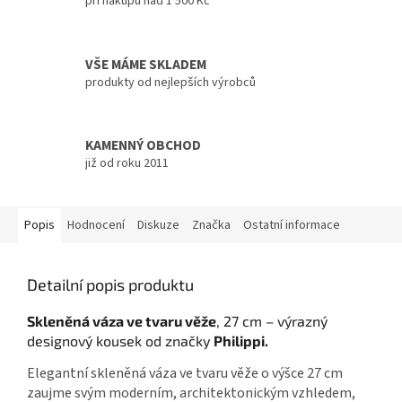
při nákupu nad 1 500 Kč
VŠE MÁME SKLADEM
produkty od nejlepších výrobců
KAMENNÝ OBCHOD
již od roku 2011
Popis
Hodnocení
Diskuze
Značka
Ostatní informace
Detailní popis produktu
Skleněná váza ve tvaru věže
, 27 cm – výrazný
designový kousek od značky
Philippi.
Elegantní skleněná váza ve tvaru věže o výšce 27 cm
zaujme svým moderním, architektonickým vzhledem,