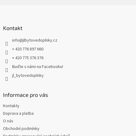
Z
á
p
a
Kontakt
t
info
@
jlbytovedoplnky.cz
í
+ 420 776 897 660
+ 420 775 376 376
Buďte s námi na Facebooku!
jl_bytovedoplnky
Informace pro vás
Kontakty
Doprava a platba
O nás
Obchodní podmínky