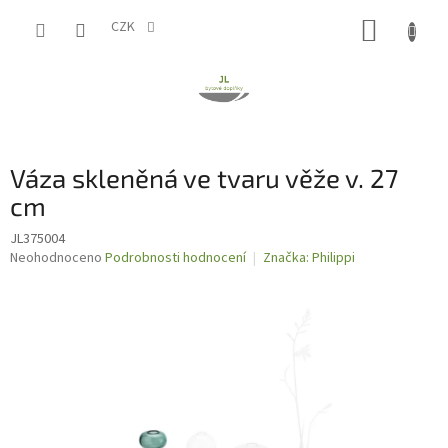
Přejít
NÁKUP
na
CZK
obsah
KOŠÍK
Váza skleněná ve tvaru věže v. 27
cm
JL375004
Průměrné
Neohodnoceno
Podrobnosti hodnocení
Značka:
Philippi
hodnocení
produktu
je
0,0
z
5
hvězdiček.