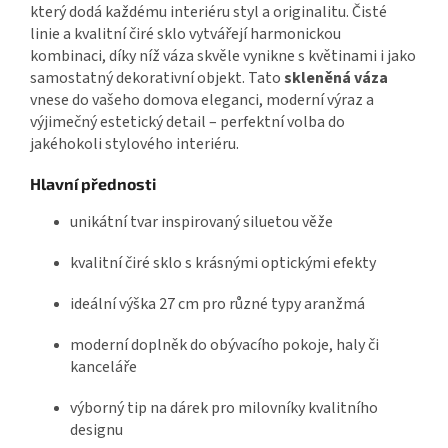
který dodá každému interiéru styl a originalitu. Čisté
linie a kvalitní čiré sklo vytvářejí harmonickou
kombinaci, díky níž váza skvěle vynikne s květinami i jako
samostatný dekorativní objekt. Tato
skleněná váza
vnese do vašeho domova eleganci, moderní výraz a
výjimečný estetický detail – perfektní volba do
jakéhokoli stylového interiéru.
Hlavní přednosti
unikátní tvar inspirovaný siluetou věže
kvalitní čiré sklo s krásnými optickými efekty
ideální výška 27 cm pro různé typy aranžmá
moderní doplněk do obývacího pokoje, haly či
kanceláře
výborný tip na dárek pro milovníky kvalitního
designu