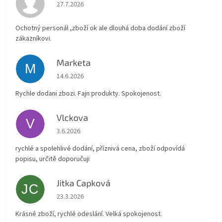
Hodnocení obchodu je 4 z 5 hvězdiček.
27.7.2026
Ochotný personál ,zboží ok ale dlouhá doba dodání zboží
zákazníkovi.
Marketa
M
Hodnocení obchodu je 5 z 5 hvězdiček.
14.6.2026
Rychle dodani zbozi. Fajn produkty. Spokojenost.
Vlckova
V
Hodnocení obchodu je 5 z 5 hvězdiček.
3.6.2026
rychlé a spolehlivé dodání, příznivá cena, zboží odpovídá
popisu, určitě doporučuji
Jitka Capková
JC
Hodnocení obchodu je 5 z 5 hvězdiček.
23.3.2026
Krásné zboží, rychlé odeslání. Velká spokojenost.