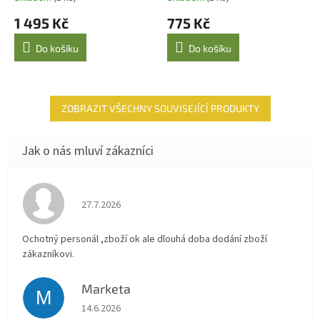
1 495 Kč
775 Kč
Do košíku
Do košíku
ZOBRAZIT VŠECHNY SOUVISEJÍCÍ PRODUKTY
Hodnocení obchodu je 4 z 5 hvězdiček.
27.7.2026
Ochotný personál ,zboží ok ale dlouhá doba dodání zboží
zákazníkovi.
Marketa
M
Hodnocení obchodu je 5 z 5 hvězdiček.
14.6.2026