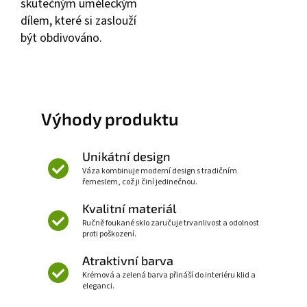
skutečným uměleckým
dílem, které si zaslouží
být obdivováno.
Výhody produktu
Unikátní design
Váza kombinuje moderní design s tradičním
řemeslem, což ji činí jedinečnou.
Kvalitní materiál
Ručně foukané sklo zaručuje trvanlivost a odolnost
proti poškození.
Atraktivní barva
Krémová a zelená barva přináší do interiéru klid a
eleganci.