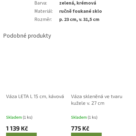
Barva
:
zelená, krémová
Materiál
:
ručně foukané sklo
Rozměr
:
p. 23 cm, v. 31,5 cm
Váza LETA L 15 cm, kávová
Váza skleněná ve tvaru
kužele v. 27 cm
Skladem
(1 ks)
Skladem
(1 ks)
1 139 Kč
775 Kč