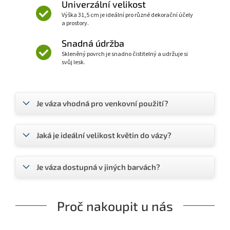
Univerzální velikost
Výška 31,5 cm je ideální pro různé dekorační účely
a prostory.
Snadná údržba
Skleněný povrch je snadno čistitelný a udržuje si
svůj lesk.
Je váza vhodná pro venkovní použití?
Jaká je ideální velikost květin do vázy?
Je váza dostupná v jiných barvách?
Proč nakoupit u nás