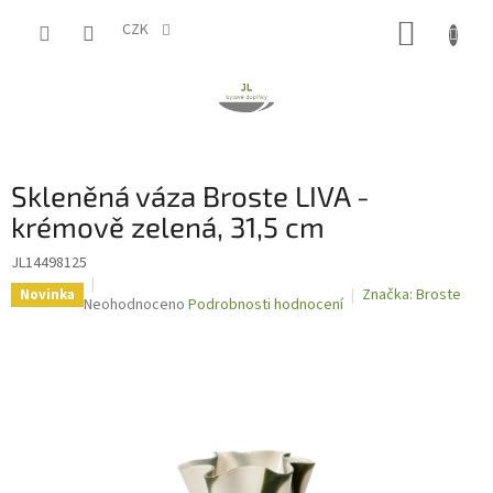
Přejít
NÁKUP
na
CZK
obsah
KOŠÍK
Skleněná váza Broste LIVA -
krémově zelená, 31,5 cm
JL14498125
Značka:
Broste
Novinka
Průměrné
Neohodnoceno
Podrobnosti hodnocení
hodnocení
produktu
je
0,0
z
5
hvězdiček.