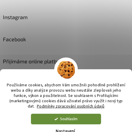
Instagram
Facebook
Přijímáme online platby
Používáme cookies, abychom Vám umožnili pohodlné prohlížení
webu a díky analýze provozu webu neustále zlepšovali jeho
funkce, výkon a použitelnost. Se
souhlasem s Profilujícími
(marketingovými) cookies dává uživatel právo využít i nový typ
Vytvořil Shoptet
dat.
Podmínky zpracování osobních údajů
Souhlasím
Copyright 2026
JL bytové doplňky
. Všechna práva vyhrazena.
Upravit nastavení cookies
Nastavení