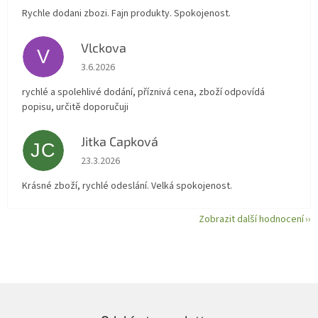
Rychle dodani zbozi. Fajn produkty. Spokojenost.
Vlckova
V
Hodnocení obchodu je 5 z 5 hvězdiček.
3.6.2026
rychlé a spolehlivé dodání, příznivá cena, zboží odpovídá
popisu, určitě doporučuji
Jitka Capková
JC
Hodnocení obchodu je 5 z 5 hvězdiček.
23.3.2026
Krásné zboží, rychlé odeslání. Velká spokojenost.
Zobrazit další hodnocení