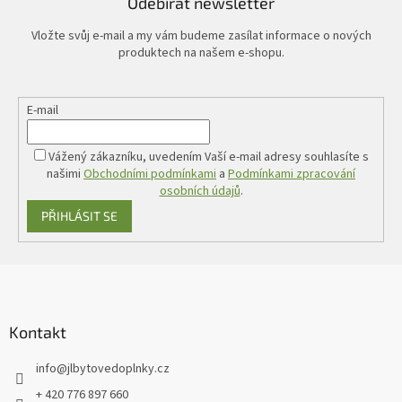
Odebírat newsletter
Vložte svůj e-mail a my vám budeme zasílat informace o nových
produktech na našem e-shopu.
E-mail
Vážený zákazníku, uvedením Vaší e-mail adresy souhlasíte s
našimi
Obchodními podmínkami
a
Podmínkami zpracování
osobních údajů
.
PŘIHLÁSIT SE
Z
á
p
a
Kontakt
t
info
@
jlbytovedoplnky.cz
í
+ 420 776 897 660