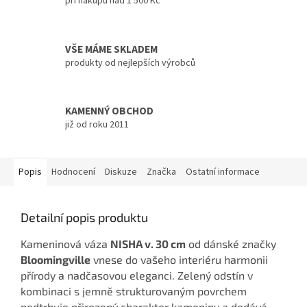
při nákupu nad 1 500 Kč
VŠE MÁME SKLADEM
produkty od nejlepších výrobců
KAMENNÝ OBCHOD
již od roku 2011
Popis
Hodnocení
Diskuze
Značka
Ostatní informace
Detailní popis produktu
Kameninová váza
NISHA v. 30 cm
od dánské značky
Bloomingville
vnese do vašeho interiéru harmonii
přírody a nadčasovou eleganci. Zelený odstín v
kombinaci s jemně strukturovaným povrchem
podtrhuje přirozený charakter kameniny a dodává