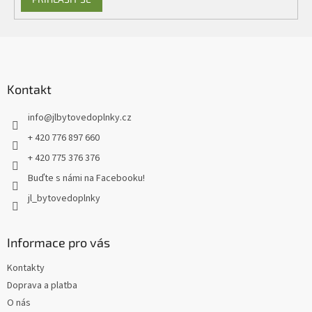
Z
á
p
a
Kontakt
t
info
@
jlbytovedoplnky.cz
í
+ 420 776 897 660
+ 420 775 376 376
Buďte s námi na Facebooku!
jl_bytovedoplnky
Informace pro vás
Kontakty
Doprava a platba
O nás