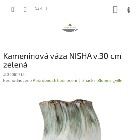
Přejít
NÁKUP
na
CZK
obsah
KOŠÍK
Kameninová váza NISHA v.30 cm
zelená
JL82061715
Průměrné
Neohodnoceno
Podrobnosti hodnocení
Značka:
Bloomingville
hodnocení
produktu
je
0,0
z
5
hvězdiček.