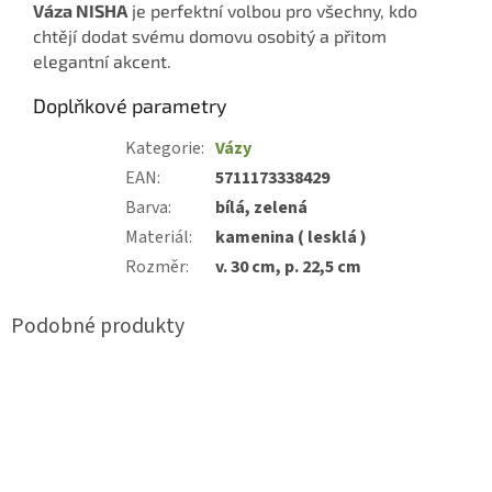
Váza NISHA
je perfektní volbou pro všechny, kdo
chtějí dodat svému domovu osobitý a přitom
elegantní akcent.
Doplňkové parametry
Kategorie
:
Vázy
EAN
:
5711173338429
Barva
:
bílá, zelená
Materiál
:
kamenina ( lesklá )
Rozměr
:
v. 30 cm, p. 22,5 cm