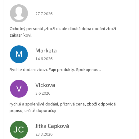
Hodnocení obchodu je 4 z 5 hvězdiček.
27.7.2026
Ochotný personál ,zboží ok ale dlouhá doba dodání zboží
zákazníkovi.
Marketa
M
Hodnocení obchodu je 5 z 5 hvězdiček.
14.6.2026
Rychle dodani zbozi. Fajn produkty. Spokojenost.
Vlckova
V
Hodnocení obchodu je 5 z 5 hvězdiček.
3.6.2026
rychlé a spolehlivé dodání, příznivá cena, zboží odpovídá
popisu, určitě doporučuji
Jitka Capková
JC
Hodnocení obchodu je 5 z 5 hvězdiček.
23.3.2026