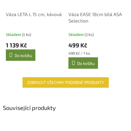
Váza LETA L 15 cm, kávová
Váza EASE 18cm bílá ASA
Selection
Skladem
(1 ks)
Skladem
(2 ks)
1 139 Kč
499 Kč
Měrná
499 Kč / 1 ks
Do košíku
cena:
Do košíku
ZOBRAZIT VŠECHNY PODOBNÉ PRODUKTY
Související produkty