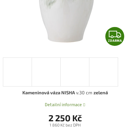
Z
ZDARMA
D
A
R
A
Kameninová váza NISHA
v.30 cm
zelená
Detailní informace
2 250 Kč
1 860 Kč bez DPH