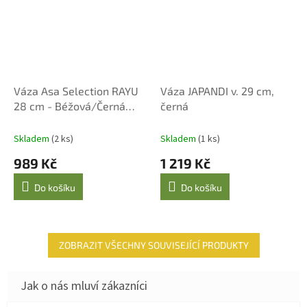
Váza Asa Selection RAYU
Váza JAPANDI v. 29 cm,
28 cm - Béžová/Černá
černá
Pruhy
Skladem
(2 ks)
Skladem
(1 ks)
989 Kč
1 219 Kč
Do košíku
Do košíku
ZOBRAZIT VŠECHNY SOUVISEJÍCÍ PRODUKTY