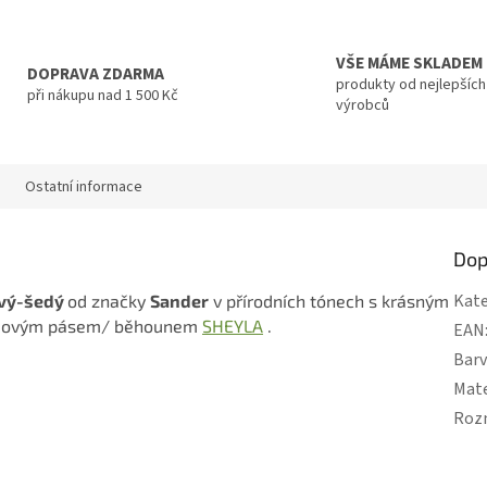
VŠE MÁME SKLADEM
DOPRAVA ZDARMA
produkty od nejlepších
při nákupu nad 1 500 Kč
výrobců
Ostatní informace
Dop
Kate
vý-šedý
od značky
Sander
v přírodních tónech s krásným
ředovým pásem/ běhounem
SHEYLA
.
EAN
Bar
Mate
Roz