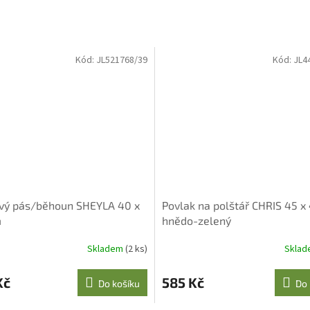
Kód:
JL521768/39
Kód:
JL4
vý pás/běhoun SHEYLA 40 x
Povlak na polštář CHRIS 45 x
m
hnědo-zelený
Skladem
(2 ks)
Skla
Kč
585 Kč
Do košíku
Do 