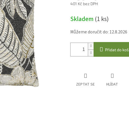
401 Kč bez DPH
Měrná
Skladem
(1 ks)
cena:
Můžeme doručit do:
12.8.2026
Přidat do koš
ZEPTAT SE
HLÍDAT