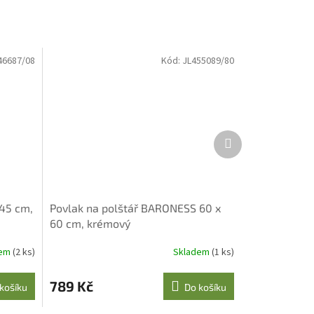
46687/08
Kód:
JL455089/80
Další
produkt
 45 cm,
Povlak na polštář BARONESS 60 x
60 cm, krémový
dem
(2 ks)
Skladem
(1 ks)
789 Kč
košíku
Do košíku