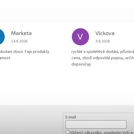
Marketa
Vlckova
V
Hodnocení obchodu je 5 z 5 hvězdiček.
Hodnocení obchodu je
14.6.2026
3.6.2026
dodani zbozi. Fajn produkty.
rychlé a spolehlivé dodání, přízniv
enost.
cena, zboží odpovídá popisu, určit
doporučuji
E-mail
Vážený zákazníku, uvedením Vaší e-