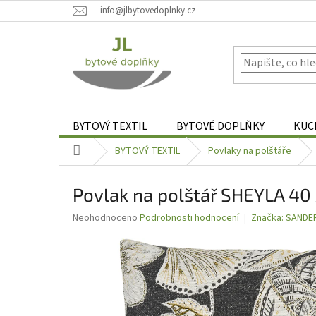
Přejít
info@jlbytovedoplnky.cz
na
obsah
BYTOVÝ TEXTIL
BYTOVÉ DOPLŇKY
KUC
Domů
BYTOVÝ TEXTIL
Povlaky na polštáře
Povlak na polštář SHEYLA 40
Průměrné
Neohodnoceno
Podrobnosti hodnocení
Značka:
SANDE
hodnocení
produktu
je
0,0
z
5
hvězdiček.