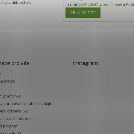
ých produktech na
našimi
Obchodními podmínkami
a
Podm
PŘIHLÁSIT SE
mace pro vás
Instagram
y
a platba
í podmínky
y zpracování osobních údajů
ení od smlouvy
ce a vrácení zboží
ní program
ní obchodu