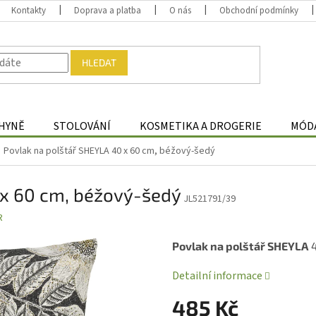
Kontakty
Doprava a platba
O nás
Obchodní podmínky
HLEDAT
HYNĚ
STOLOVÁNÍ
KOSMETIKA A DROGERIE
MÓDA
Povlak na polštář SHEYLA 40 x 60 cm, béžový-šedý
 x 60 cm, béžový-šedý
JL521791/39
R
Povlak na polštář SHEYLA
4
Detailní informace
485 Kč