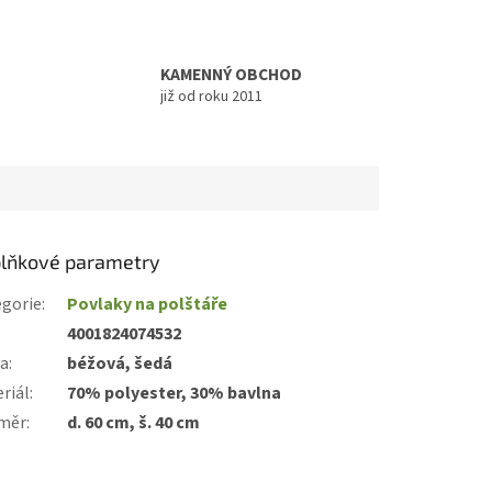
KAMENNÝ OBCHOD
již od roku 2011
lňkové parametry
gorie
:
Povlaky na polštáře
:
4001824074532
va
:
béžová, šedá
riál
:
70% polyester, 30% bavlna
měr
:
d. 60 cm, š. 40 cm