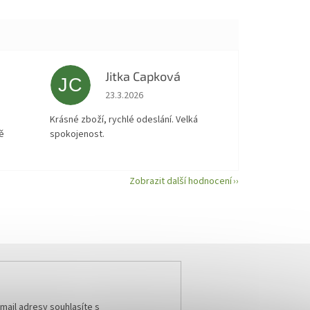
Jitka Capková
JC
 5 z 5 hvězdiček.
Hodnocení obchodu je 5 z 5 hvězdiček.
23.3.2026
á
Krásné zboží, rychlé odeslání. Velká
ě
spokojenost.
Zobrazit další hodnocení
mail adresy souhlasíte s