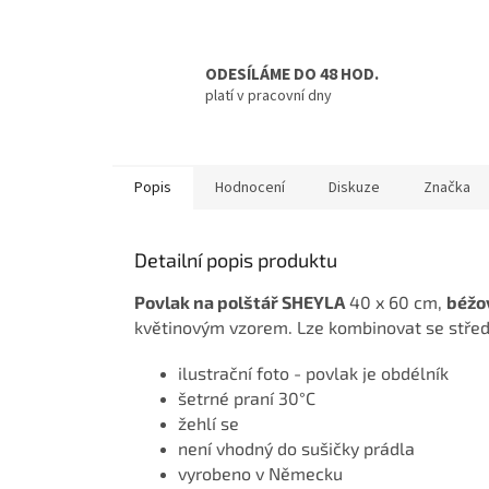
ODESÍLÁME DO 48 HOD.
platí v pracovní dny
Popis
Hodnocení
Diskuze
Značka
Detailní popis produktu
Povlak na polštář SHEYLA
40 x 60 cm,
béžo
květinovým vzorem. Lze kombinovat se st
ilustrační foto - povlak je obdélník
šetrné praní 30°C
žehlí se
není vhodný do sušičky prádla
vyrobeno v Německu