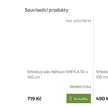
Související produkty
Kód:
JL521769/39
Středový pás/běhoun SHEYLA 50 x
Středo
140 cm
100 c
Skladem
(2 ks)
719 Kč
490 
Do košíku