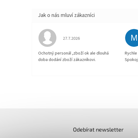
M
Hodnocení obchodu je 4 z 5 hvězdiček.
27.7.2026
Ochotný personál ,zboží ok ale dlouhá
Rychle 
doba dodání zboží zákazníkovi.
Spokoj
Odebírat newsletter