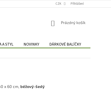
Podmínky zpracování osobních údajů
CZK
Odstoupení od smlouvy
Přihlášení
Re
NÁKUPNÍ
Prázdný košík
KOŠÍK
 A STYL
NOVINKY
DÁRKOVÉ BALÍČKY
DÁRKOVÉ 
0 x 60 cm,
béžový-šedý