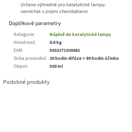
Určeno výhradně pro katalytické lampy;
nemíchat s jinými chemikáliemi
Doplňkové parametry
Kategorie
:
Náplně do katalytické lampy
Hmotnost
:
0.6 kg
EAN
:
5033271026481
Doba provonění
:
20 hodin difúze = 80 hodin účinku
Objem
:
500 ml