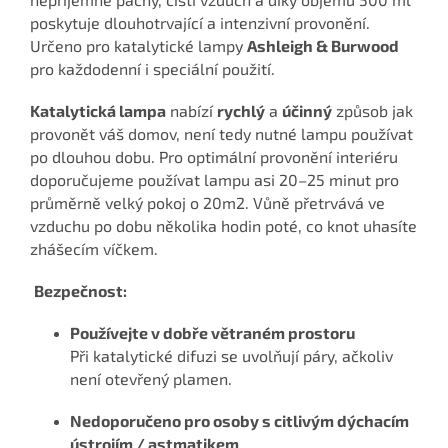
poskytuje dlouhotrvající a intenzivní provonění.
Určeno pro katalytické lampy
Ashleigh & Burwood
pro každodenní i speciální použití.
Katalytická lampa
nabízí
rychlý
a
účinný
způsob jak
provonět váš domov, není tedy nutné lampu používat
po dlouhou dobu. Pro optimální provonění interiéru
doporučujeme používat lampu asi 20–25 minut pro
průměrně velký pokoj o 20m2. Vůně přetrvává ve
vzduchu po dobu několika hodin poté, co knot uhasíte
zhášecím víčkem.
Bezpečnost:
Používejte v dobře větraném prostoru
Při katalytické difuzi se uvolňují páry, ačkoliv
není otevřený plamen.
Nedoporučeno pro osoby s citlivým dýchacím
ústrojím / astmatikem