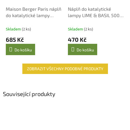
Maison Berger Paris náplň
Náplň do katalytické
do katalytické lampy
lampy LIME & BASIL 500
Uklidňující pižmo 1000 ml
ml
Skladem
(2 ks)
Skladem
(2 ks)
685 Kč
470 Kč
Do košíku
Do košíku
ZOBRAZIT VŠECHNY PODOBNÉ PRODUKTY
Související produkty