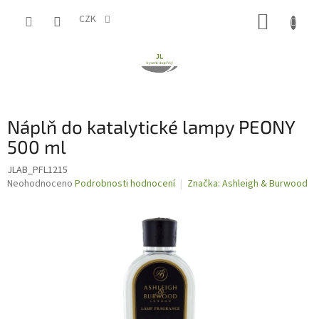
Přejít
NÁKUP
na
CZK
obsah
KOŠÍK
Náplň do katalytické lampy PEONY
500 ml
JLAB_PFL1215
Průměrné
Neohodnoceno
Podrobnosti hodnocení
Značka:
Ashleigh & Burwood
hodnocení
produktu
je
0,0
z
5
hvězdiček.