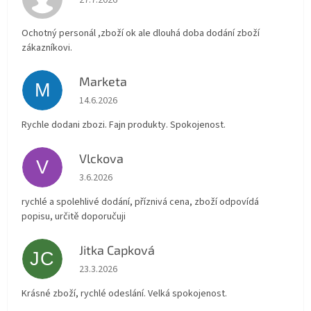
27.7.2026
Ochotný personál ,zboží ok ale dlouhá doba dodání zboží
zákazníkovi.
Marketa
M
Hodnocení obchodu je 5 z 5 hvězdiček.
14.6.2026
Rychle dodani zbozi. Fajn produkty. Spokojenost.
Vlckova
V
Hodnocení obchodu je 5 z 5 hvězdiček.
3.6.2026
rychlé a spolehlivé dodání, příznivá cena, zboží odpovídá
popisu, určitě doporučuji
Jitka Capková
JC
Hodnocení obchodu je 5 z 5 hvězdiček.
23.3.2026
Krásné zboží, rychlé odeslání. Velká spokojenost.