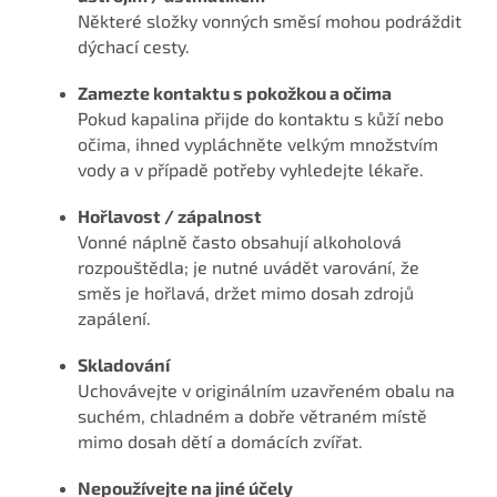
Některé složky vonných směsí mohou podráždit
dýchací cesty.
Zamezte kontaktu s pokožkou a očima
Pokud kapalina přijde do kontaktu s kůží nebo
očima, ihned vypláchněte velkým množstvím
vody a v případě potřeby vyhledejte lékaře.
Hořlavost / zápalnost
Vonné náplně často obsahují alkoholová
rozpouštědla; je nutné uvádět varování, že
směs je hořlavá, držet mimo dosah zdrojů
zapálení.
Skladování
Uchovávejte v originálním uzavřeném obalu na
suchém, chladném a dobře větraném místě
mimo dosah dětí a domácích zvířat.
Nepoužívejte na jiné účely