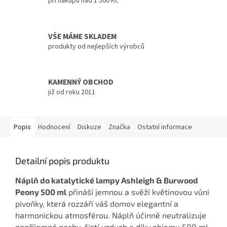
při nákupu nad 1 500 Kč
VŠE MÁME SKLADEM
produkty od nejlepších výrobců
KAMENNÝ OBCHOD
již od roku 2011
Popis
Hodnocení
Diskuze
Značka
Ostatní informace
Detailní popis produktu
Náplň do katalytické lampy Ashleigh & Burwood
Peony 500 ml
přináší jemnou a svěží květinovou vůni
pivoňky, která rozzáří váš domov elegantní a
harmonickou atmosférou. Náplň účinně neutralizuje
nepříjemné pachy, čistí vzduch a díky objemu 500 ml