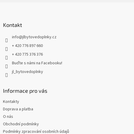
Z
á
p
a
Kontakt
t
info
@
jlbytovedoplnky.cz
í
+ 420 776 897 660
+ 420 775 376 376
Buďte s námi na Facebooku!
jl_bytovedoplnky
Informace pro vás
Kontakty
Doprava a platba
O nás
Obchodní podmínky
Podmínky zpracování osobních údajů