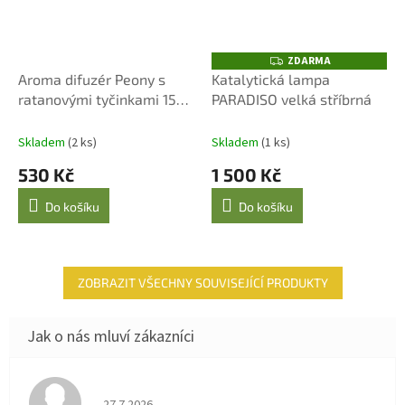
ZDARMA
Z
D
Aroma difuzér Peony s
Katalytická lampa
A
ratanovými tyčinkami 150
PARADISO velká stříbrná
R
M
ml | Ashleigh & Burwood
A
Skladem
(2 ks)
Skladem
(1 ks)
530 Kč
1 500 Kč
Do košíku
Do košíku
ZOBRAZIT VŠECHNY SOUVISEJÍCÍ PRODUKTY
Hodnocení obchodu je 4 z 5 hvězdiček.