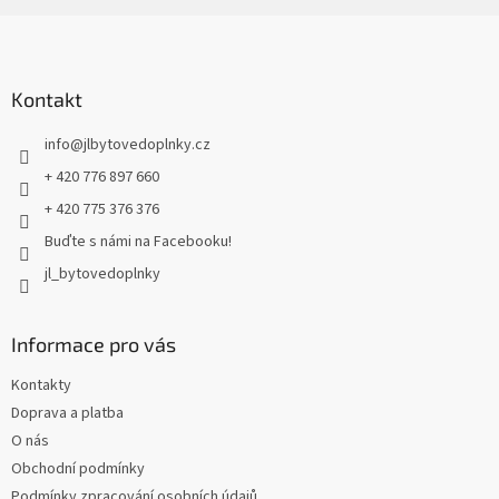
Z
á
p
a
Kontakt
t
info
@
jlbytovedoplnky.cz
í
+ 420 776 897 660
+ 420 775 376 376
Buďte s námi na Facebooku!
jl_bytovedoplnky
Informace pro vás
Kontakty
Doprava a platba
O nás
Obchodní podmínky
Podmínky zpracování osobních údajů