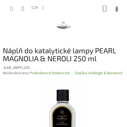
Přejít
NÁKUP
na
CZK
obsah
KOŠÍK
Náplň do katalytické lampy PEARL
MAGNOLIA & NEROLI 250 ml
JLAB_ABPFL230
Průměrné
Neohodnoceno
Podrobnosti hodnocení
Značka:
Ashleigh & Burwood
hodnocení
produktu
je
0,0
z
5
hvězdiček.