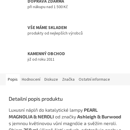
DOPRAVA ZDARMA
při nákupu nad 1 500 Kč
VŠE MÁME SKLADEM
produkty od nejlepších výrobců
KAMENNÝ OBCHOD
již od roku 2011
Popis
Hodnocení
Diskuze
Značka
Ostatní informace
Detailní popis produktu
Luxusní náplň do katalytické lampy
PEARL
MAGNOLIA & NEROLI
od značky
Ashleigh & Burwood
s jemnou květinovou vůní magnólie a svěžím neroli.
Objem
250 ml
účinně čistí vzduch, odstraňuje pachy a