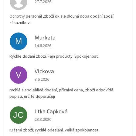
Hodnocení obchodu je 4 z 5 hvězdiček.
27.7.2026
Ochotný personál ,zboží ok ale dlouhá doba dodání zboží
zákazníkovi.
Marketa
M
Hodnocení obchodu je 5 z 5 hvězdiček.
14.6.2026
Rychle dodani zbozi. Fajn produkty. Spokojenost.
Vlckova
V
Hodnocení obchodu je 5 z 5 hvězdiček.
3.6.2026
rychlé a spolehlivé dodání, příznivá cena, zboží odpovídá
popisu, určitě doporučuji
Jitka Capková
JC
Hodnocení obchodu je 5 z 5 hvězdiček.
23.3.2026
Krásné zboží, rychlé odeslání. Velká spokojenost.