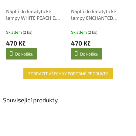
Náplň do katalytické
Náplň do katalytické
lampy WHITE PEACH &
lampy ENCHANTED
LILY 500 ml
FOREST 500 ml
Skladem
(2 ks)
Skladem
(2 ks)
470 Kč
470 Kč
Do košíku
Do košíku
ZOBRAZIT VŠECHNY PODOBNÉ PRODUKTY
Související produkty