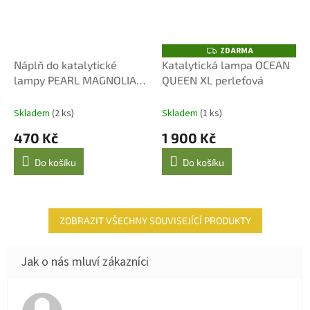
ZDARMA
Z
D
Náplň do katalytické
Katalytická lampa OCEAN
A
lampy PEARL MAGNOLIA &
QUEEN XL perleťová
R
M
NEROLI 500 ml
A
Skladem
(2 ks)
Skladem
(1 ks)
470 Kč
1 900 Kč
Do košíku
Do košíku
ZOBRAZIT VŠECHNY SOUVISEJÍCÍ PRODUKTY