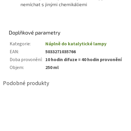
nemíchat s jinými chemikáliemi
Doplňkové parametry
Kategorie
:
Náplně do katalytické lampy
EAN
:
5033271035766
Doba provonění
:
10 hodin difuze = 40 hodin provonění
Objem
:
250 ml