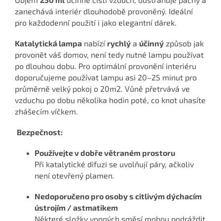
zanechává interiér dlouhodobě provoněný. Ideální
pro každodenní použití i jako elegantní dárek.
Katalytická lampa
nabízí
rychlý
a
účinný
způsob jak
provonět váš domov, není tedy nutné lampu používat
po dlouhou dobu. Pro optimální provonění interiéru
doporučujeme používat lampu asi 20–25 minut pro
průměrně velký pokoj o 20m2. Vůně přetrvává ve
vzduchu po dobu několika hodin poté, co knot uhasíte
zhášecím víčkem.
Bezpečnost:
Používejte v dobře větraném prostoru
Při katalytické difuzi se uvolňují páry, ačkoliv
není otevřený plamen.
Nedoporučeno pro osoby s citlivým dýchacím
ústrojím / astmatikem
Některé složky vonných směsí mohou podráždit