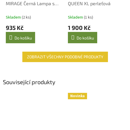
MIRAGE Černá Lampa s
QUEEN XL perleťová
R
M
Náplní Velkolepá Vanilka
A
Skladem
(2 ks)
Skladem
(1 ks)
935 Kč
1 900 Kč
Do košíku
Do košíku
ZOBRAZIT VŠECHNY PODOBNÉ PRODUKTY
Související produkty
Novinka