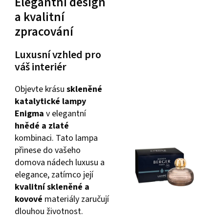
Elegantní design
a kvalitní
zpracování
Luxusní vzhled pro
váš interiér
Objevte krásu
skleněné
katalytické lampy
Enigma
v elegantní
hnědé a zlaté
kombinaci. Tato lampa
přinese do vašeho
domova nádech luxusu a
elegance, zatímco její
kvalitní skleněné a
kovové
materiály zaručují
dlouhou životnost.