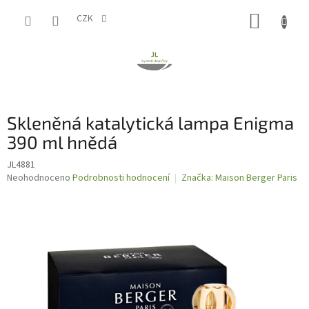
Přejít
NÁKUP
na
CZK
obsah
KOŠÍK
Skleněná katalytická lampa Enigma
390 ml hnědá
JL4881
Průměrné
Neohodnoceno
Podrobnosti hodnocení
Značka:
Maison Berger Paris
hodnocení
produktu
je
0,0
z
5
hvězdiček.