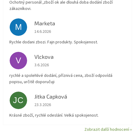
Ochotný personál ,zboží ok ale dlouhá doba dodání zboží
zákazníkovi.
Marketa
M
Hodnocení obchodu je 5 z 5 hvězdiček.
14.6.2026
Rychle dodani zbozi. Fajn produkty. Spokojenost.
Vlckova
V
Hodnocení obchodu je 5 z 5 hvězdiček.
3.6.2026
rychlé a spolehlivé dodání, příznivá cena, zboží odpovídá
popisu, určitě doporučuji
Jitka Capková
JC
Hodnocení obchodu je 5 z 5 hvězdiček.
23.3.2026
Krásné zboží, rychlé odeslání. Velká spokojenost.
Zobrazit další hodnocení