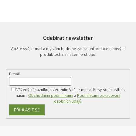
Odebírat newsletter
Vložte svůj e-mail a my vám budeme zasílat informace o nových
produktech na našem e-shopu.
E-mail
Vážený zákazníku, uvedením Vaší e-mail adresy souhlasíte s
našimi
Obchodními podmínkami
a
Podmínkami zpracování
osobních údajů
.
PŘIHLÁSIT SE
Z
á