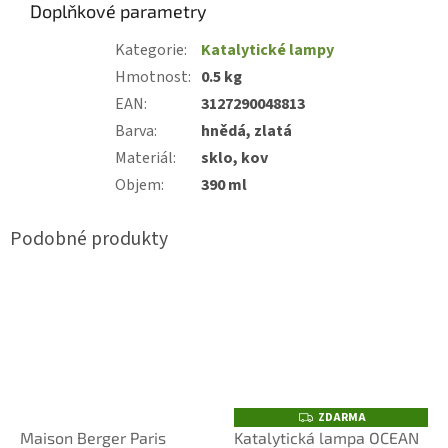
Doplňkové parametry
Kategorie
:
Katalytické lampy
Hmotnost
:
0.5 kg
EAN
:
3127290048813
Barva
:
hnědá, zlatá
Materiál
:
sklo, kov
Objem
:
390 ml
ZDARMA
Z
D
Maison Berger Paris
Katalytická lampa OCEAN
A