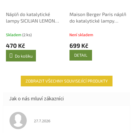
Náplň do katalytické
Maison Berger Paris náplň
lampy SICILIAN LEMON
do katalytické lampy
500 ml
Nebeská voda 1000 ml
Skladem
(2 ks)
Není skladem
470 Kč
699 Kč
DETAIL
Do košíku
ZOBRAZIT VŠECHNY SOUVISEJÍCÍ PRODUKTY
Hodnocení obchodu je 4 z 5 hvězdiček.
27.7.2026