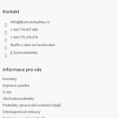
p
a
Kontakt
t
info
@
jlbytovedoplnky.cz
í
+ 420 776 897 660
+ 420 775 376 376
Buďte s námi na Facebooku!
jl_bytovedoplnky
Informace pro vás
Kontakty
Doprava a platba
O nás
Obchodní podmínky
Podmínky zpracování osobních údajů
Odstoupení od smlouvy