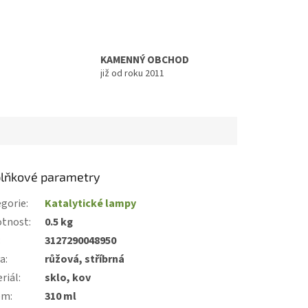
KAMENNÝ OBCHOD
již od roku 2011
lňkové parametry
gorie
:
Katalytické lampy
tnost
:
0.5 kg
:
3127290048950
va
:
růžová, stříbrná
riál
:
sklo, kov
em
:
310 ml