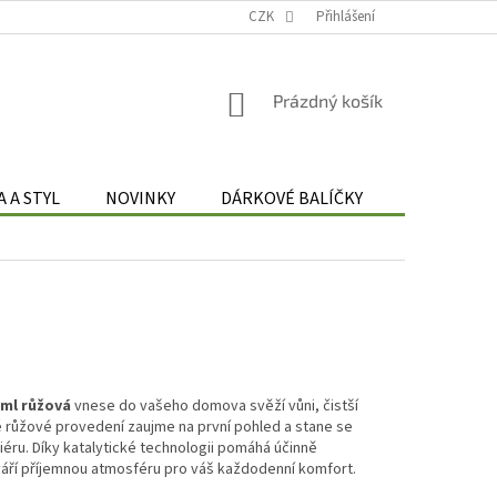
Podmínky zpracování osobních údajů
CZK
Odstoupení od smlouvy
Přihlášení
Re
NÁKUPNÍ
Prázdný košík
KOŠÍK
 A STYL
NOVINKY
DÁRKOVÉ BALÍČKY
DÁRKOVÉ 
 ml růžová
vnese do vašeho domova svěží vůni, čistší
růžové provedení zaujme na první pohled a stane se
éru. Díky katalytické technologii pomáhá účinně
váří příjemnou atmosféru pro váš každodenní komfort.