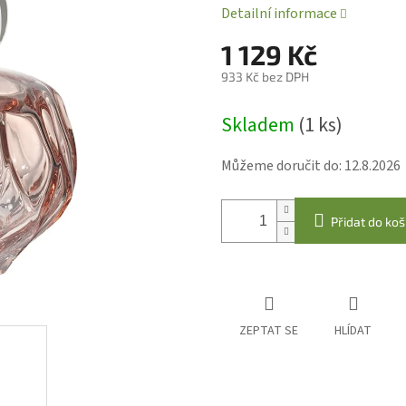
Detailní informace
1 129 Kč
933 Kč bez DPH
Měrná
Skladem
(1 ks)
cena:
Můžeme doručit do:
12.8.2026
Přidat do koš
ZEPTAT SE
HLÍDAT