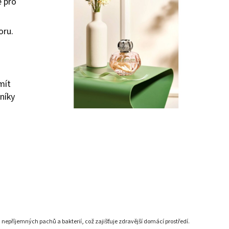
é pro
oru.
mít
níky
nepříjemných pachů a bakterií, což zajišťuje zdravější domácí prostředí.