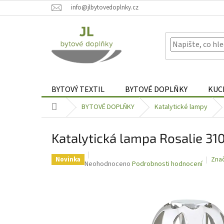
Přejít
info@jlbytovedoplnky.cz
na
obsah
BYTOVÝ TEXTIL
BYTOVÉ DOPLŇKY
KUC
Domů
BYTOVÉ DOPLŇKY
Katalytické lampy
Katalytická lampa Rosalie 310
Zna
Novinka
Průměrné
Neohodnoceno
Podrobnosti hodnocení
hodnocení
produktu
je
0,0
z
5