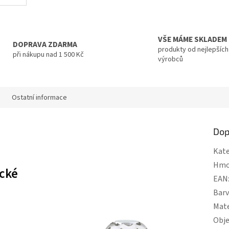
VŠE MÁME SKLADEM
DOPRAVA ZDARMA
produkty od nejlepších
při nákupu nad 1 500 Kč
výrobců
Ostatní informace
Dop
Kate
Hmo
ické
EAN
Bar
Mate
u
Obj