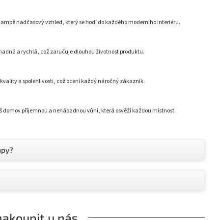
 lampě nadčasový vzhled, který se hodí do každého moderního interiéru.
nadná a rychlá, což zaručuje dlouhou životnost produktu.
kvality a spolehlivosti, což ocení každý náročný zákazník.
váš domov příjemnou a nenápadnou vůní, která osvěží každou místnost.
mpy?
nakoupit u nás