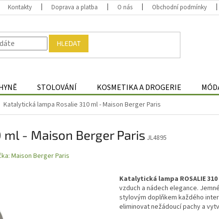
Kontakty
Doprava a platba
O nás
Obchodní podmínky
HLEDAT
HYNĚ
STOLOVÁNÍ
KOSMETIKA A DROGERIE
MÓDA
Katalytická lampa Rosalie 310 ml - Maison Berger Paris
 ml - Maison Berger Paris
JL4895
čka:
Maison Berger Paris
Katalytická lampa ROSALIE 310
vzduch a nádech elegance. Jemné 
stylovým doplňkem každého interi
eliminovat nežádoucí pachy a vyt