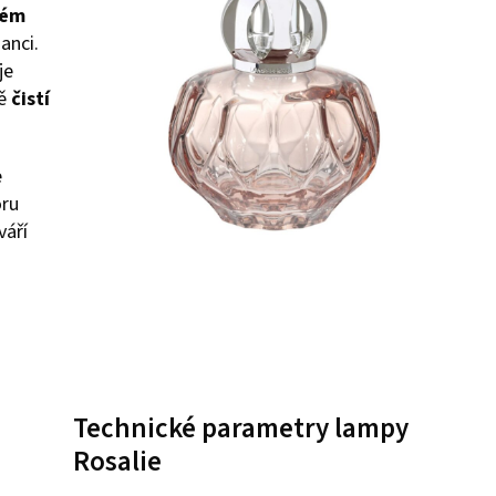
vém
anci.
je
ně
čistí
e
oru
váří
Technické parametry lampy
Rosalie