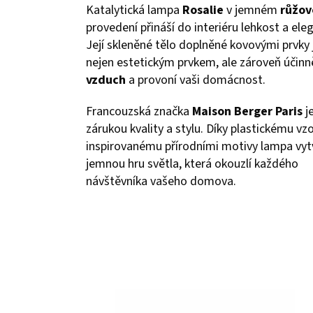
Katalytická lampa
Rosalie
v jemném
růžo
provedení přináší do interiéru lehkost a eleg
Její skleněné tělo doplněné kovovými prvky 
nejen estetickým prvkem, ale zároveň účin
vzduch
a provoní vaši domácnost.
Francouzská značka
Maison Berger Paris
j
zárukou kvality a stylu. Díky plastickému vz
inspirovanému přírodními motivy lampa vyt
jemnou hru světla, která okouzlí každého
návštěvníka vašeho domova.