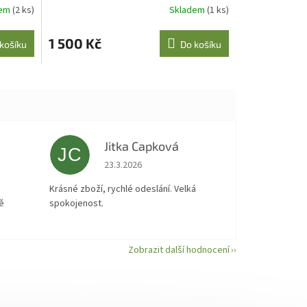
A
dem
(2 ks)
Skladem
(1 ks)
1 500 Kč
košíku
Do košíku
Jitka Capková
JC
 5 z 5 hvězdiček.
Hodnocení obchodu je 5 z 5 hvězdiček.
23.3.2026
á
Krásné zboží, rychlé odeslání. Velká
ě
spokojenost.
Zobrazit další hodnocení