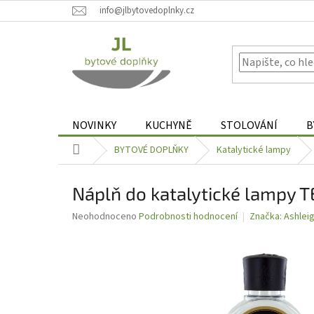
Přejít
info@jlbytovedoplnky.cz
na
obsah
NOVINKY
KUCHYNĚ
STOLOVÁNÍ
B
Domů
BYTOVÉ DOPLŇKY
Katalytické lampy
Náplň do katalytické lampy 
Průměrné
Neohodnoceno
Podrobnosti hodnocení
Značka:
Ashlei
hodnocení
produktu
je
0,0
z
5
hvězdiček.