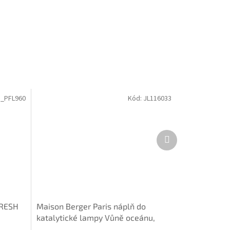
_PFL960
Kód:
JL116033
Další
produkt
FRESH
Maison Berger Paris náplň do
katalytické lampy Vůně oceánu,
1000 ml