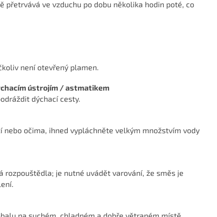
ě přetrvává ve vzduchu po dobu několika hodin poté, co
 ačkoliv není otevřený plamen.
ýchacím ústrojím / astmatikem
dráždit dýchací cesty.
ůží nebo očima, ihned vypláchněte velkým množstvím vody
 rozpouštědla; je nutné uvádět varování, že směs je
ení.
obalu na suchém, chladném a dobře větraném místě