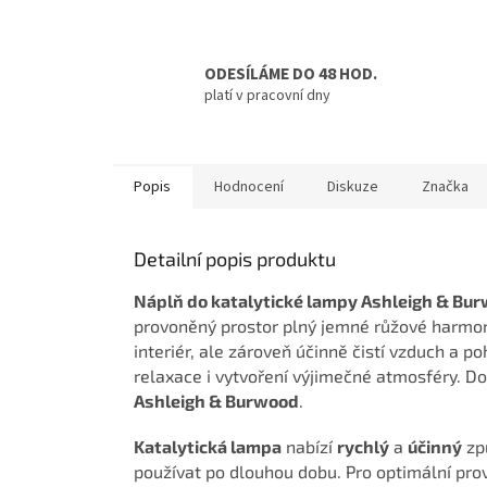
ODESÍLÁME DO 48 HOD.
platí v pracovní dny
Popis
Hodnocení
Diskuze
Značka
Detailní popis produktu
Náplň do katalytické lampy Ashleigh & Bu
provoněný prostor plný jemné růžové harmoni
interiér, ale zároveň účinně čistí vzduch a p
relaxace i vytvoření výjimečné atmosféry. Dop
Ashleigh & Burwood
.
Katalytická lampa
nabízí
rychlý
a
účinný
zp
používat po dlouhou dobu. Pro optimální pro