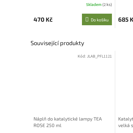
Skladem
(2 ks)
470 Kč
685 
Do košíku
Související produkty
Kód:
JLAB_PFL1121
Náplň do katalytické lampy TEA
Kataly
ROSE 250 ml
velká 