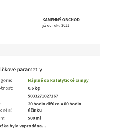
KAMENNÝ OBCHOD
již od roku 2011
lňkové parametry
gorie
:
Náplně do katalytické lampy
tnost
:
0.6 kg
:
5033271027167
a
20 hodin difúze = 80 hodin
vonění
:
účinku
em
:
500 ml
ožka byla vyprodána…