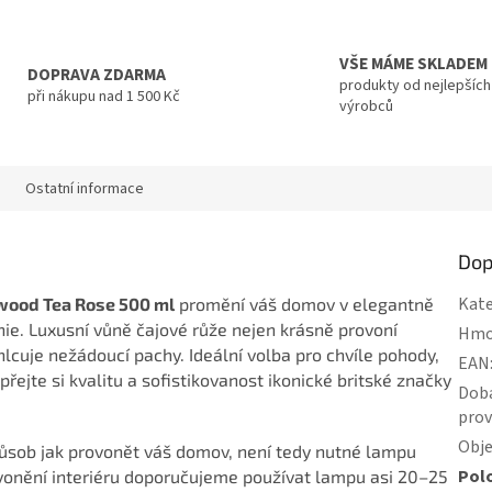
VŠE MÁME SKLADEM
DOPRAVA ZDARMA
produkty od nejlepších
při nákupu nad 1 500 Kč
výrobců
Ostatní informace
Dop
Kate
rwood Tea Rose 500 ml
promění váš domov v elegantně
e. Luxusní vůně čajové růže nejen krásně provoní
Hmo
ohlcuje nežádoucí pachy. Ideální volba pro chvíle pohody,
EAN
řejte si kvalitu a sofistikovanost ikonické britské značky
Dob
pro
Obj
ůsob jak provonět váš domov, není tedy nutné lampu
Pol
vonění interiéru doporučujeme používat lampu asi 20–25