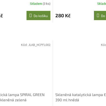
Skladem
(3 ks)
Skla
Kč
280 Kč
Do košíku
Do 
Kód:
JLAB_HCPFL002
Kó
tická lampa SPIRAL GREEN
Skleněná katalytická lampa 
skleněná zelená
390 ml hnědá