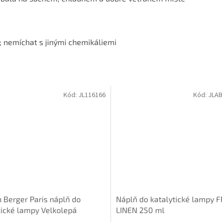
; nemíchat s jinými chemikáliemi
Kód:
JL116166
Kód:
JLAB
 Berger Paris náplň do
Náplň do katalytické lampy 
tické lampy Velkolepá
LINEN 250 ml
a, 1000 ml