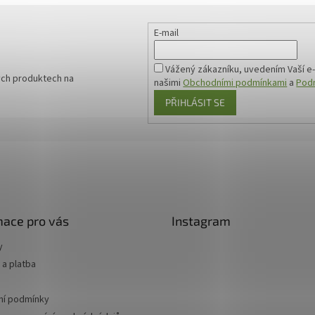
E-mail
Vážený zákazníku, uvedením Vaší e-
ých produktech na
našimi
Obchodními podmínkami
a
Podm
PŘIHLÁSIT SE
mace pro vás
Instagram
y
a platba
í podmínky