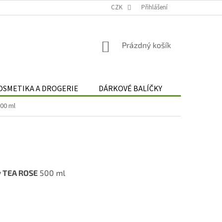
Podmínky zpracování osobních údajů
CZK
Odstoupení od smlouvy
Přihlášení
Re
NÁKUPNÍ
Prázdný košík
KOŠÍK
OSMETIKA A DROGERIE
DÁRKOVÉ BALÍČKY
DÁRKOVÉ 
00 ml
y TEA ROSE
500 ml