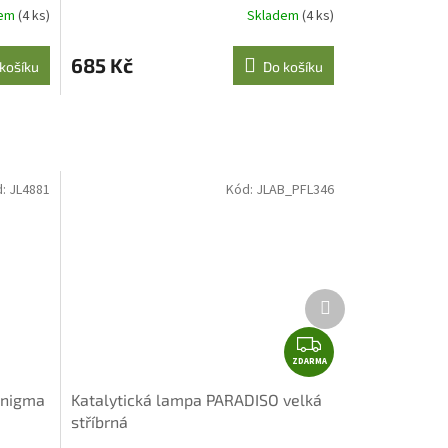
dem
(4 ks)
Skladem
(4 ks)
685 Kč
košíku
Do košíku
d:
JL4881
Kód:
JLAB_PFL346
Další
produkt
Z
ZDARMA
D
A
Enigma
Katalytická lampa PARADISO velká
R
stříbrná
M