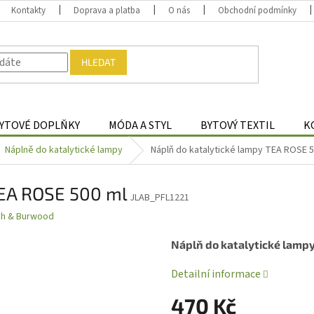
Kontakty
Doprava a platba
O nás
Obchodní podmínky
HLEDAT
YTOVÉ DOPLŇKY
MÓDA A STYL
BYTOVÝ TEXTIL
K
Náplně do katalytické lampy
Náplň do katalytické lampy TEA ROSE 5
TEA ROSE 500 ml
JLAB_PFL1221
gh & Burwood
Náplň do katalytické lamp
Detailní informace
470 Kč