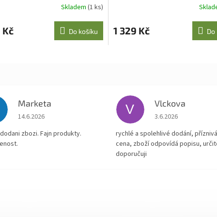
Skladem
(1 ks)
Skla
 Kč
1 329 Kč
Do košíku
Do 
Marketa
Vlckova
V
Hodnocení obchodu je 5 z 5 hvězdiček.
Hodnocení obchodu je
14.6.2026
3.6.2026
dodani zbozi. Fajn produkty.
rychlé a spolehlivé dodání, přízniv
enost.
cena, zboží odpovídá popisu, určit
doporučuji