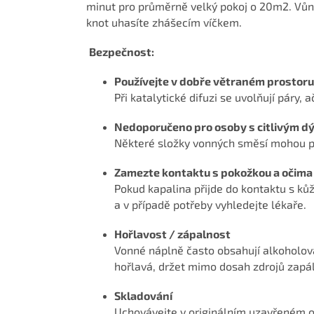
minut pro průměrně velký pokoj o 20m2. Vůn
knot uhasíte zhášecím víčkem.
Bezpečnost:
Používejte v dobře větraném prostoru
Při katalytické difuzi se uvolňují páry,
Nedoporučeno pro osoby s citlivým d
Některé složky vonných směsí mohou po
Zamezte kontaktu s pokožkou a očima
Pokud kapalina přijde do kontaktu s k
a v případě potřeby vyhledejte lékaře.
Hořlavost / zápalnost
Vonné náplně často obsahují alkoholová
hořlavá, držet mimo dosah zdrojů zapál
Skladování
Uchovávejte v originálním uzavřeném 