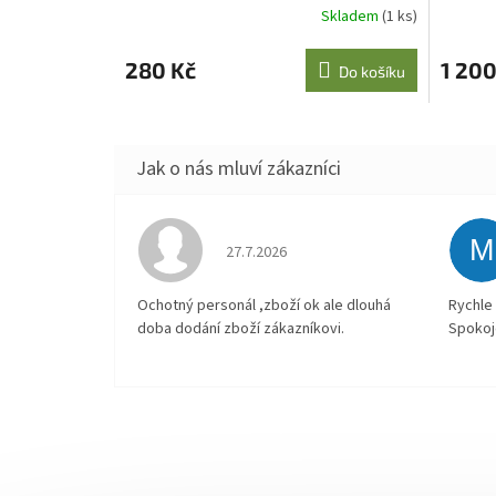
Skladem
(1 ks)
280 Kč
1 200
Do košíku
M
Hodnocení obchodu je 4 z 5 hvězdiček.
27.7.2026
Ochotný personál ,zboží ok ale dlouhá
Rychle 
doba dodání zboží zákazníkovi.
Spokoj