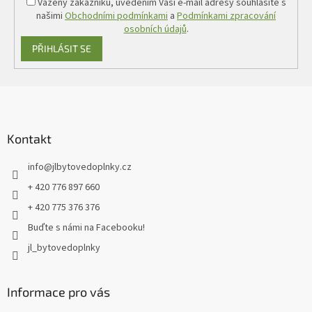
Vážený zákazníku, uvedením Vaší e-mail adresy souhlasíte s
našimi
Obchodními podmínkami
a
Podmínkami zpracování
osobních údajů
.
PŘIHLÁSIT SE
Z
á
p
a
Kontakt
t
info
@
jlbytovedoplnky.cz
í
+ 420 776 897 660
+ 420 775 376 376
Buďte s námi na Facebooku!
jl_bytovedoplnky
Informace pro vás