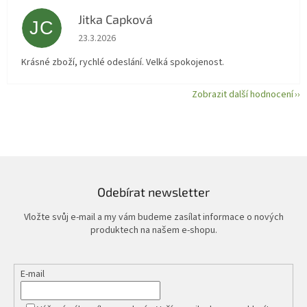
Jitka Capková
JC
Hodnocení obchodu je 5 z 5 hvězdiček.
23.3.2026
Krásné zboží, rychlé odeslání. Velká spokojenost.
Zobrazit další hodnocení
Odebírat newsletter
Vložte svůj e-mail a my vám budeme zasílat informace o nových
produktech na našem e-shopu.
E-mail