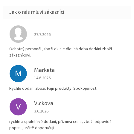
Hodnocení obchodu je 4 z 5 hvězdiček.
27.7.2026
Ochotný personál ,zboží ok ale dlouhá doba dodání zboží
zákazníkovi.
Marketa
M
Hodnocení obchodu je 5 z 5 hvězdiček.
14.6.2026
Rychle dodani zbozi. Fajn produkty. Spokojenost.
Vlckova
V
Hodnocení obchodu je 5 z 5 hvězdiček.
3.6.2026
rychlé a spolehlivé dodání, příznivá cena, zboží odpovídá
popisu, určitě doporučuji