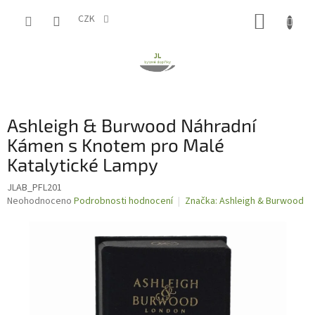
Přejít
NÁKUP
na
CZK
obsah
KOŠÍK
Ashleigh & Burwood Náhradní
Kámen s Knotem pro Malé
Katalytické Lampy
JLAB_PFL201
Průměrné
Neohodnoceno
Podrobnosti hodnocení
Značka:
Ashleigh & Burwood
hodnocení
produktu
je
0,0
z
5
hvězdiček.