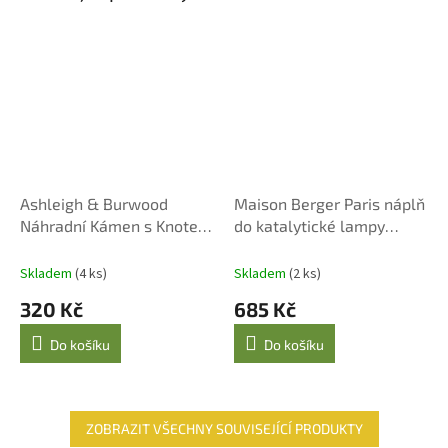
Ashleigh & Burwood
Maison Berger Paris náplň
Náhradní Kámen s Knotem
do katalytické lampy
pro Velké Katalytické
Uklidňující pižmo 1000 ml
Lampy
Skladem
(4 ks)
Skladem
(2 ks)
320 Kč
685 Kč
Do košíku
Do košíku
ZOBRAZIT VŠECHNY SOUVISEJÍCÍ PRODUKTY