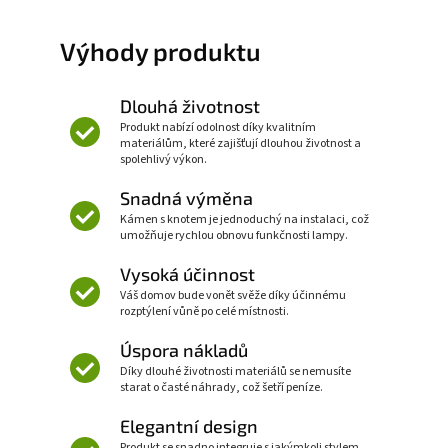
Výhody produktu
Dlouhá životnost
Produkt nabízí odolnost díky kvalitním
materiálům, které zajišťují dlouhou životnost a
spolehlivý výkon.
Snadná výměna
Kámen s knotem je jednoduchý na instalaci, což
umožňuje rychlou obnovu funkčnosti lampy.
Vysoká účinnost
Váš domov bude vonět svěže díky účinnému
rozptýlení vůně po celé místnosti.
Úspora nákladů
Díky dlouhé životnosti materiálů se nemusíte
starat o časté náhrady, což šetří peníze.
Elegantní design
Produkt se snadno integruje s jakýmkoli stylem