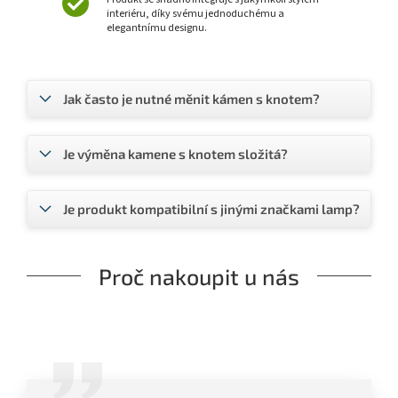
interiéru, díky svému jednoduchému a
elegantnímu designu.
Jak často je nutné měnit kámen s knotem?
Je výměna kamene s knotem složitá?
Je produkt kompatibilní s jinými značkami lamp?
Proč nakoupit u nás