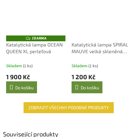
ZDARMA
Z
D
Katalytická lampa OCEAN
Katalytická lampa SPIRAL
A
QUEEN XL perleťová
MAUVE velká skleněná
R
M
fialová
A
Skladem
(1 ks)
Skladem
(1 ks)
1 900 Kč
1 200 Kč
Do košíku
Do košíku
ZOBRAZIT VŠECHNY PODOBNÉ PRODUKTY
Související produkty