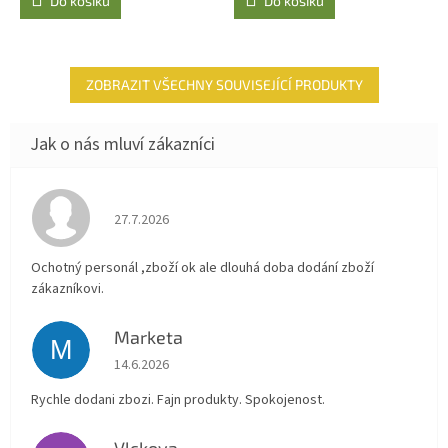
Do košíku
Do košíku
ZOBRAZIT VŠECHNY SOUVISEJÍCÍ PRODUKTY
Hodnocení obchodu je 4 z 5 hvězdiček.
27.7.2026
Ochotný personál ,zboží ok ale dlouhá doba dodání zboží
zákazníkovi.
Marketa
M
Hodnocení obchodu je 5 z 5 hvězdiček.
14.6.2026
Rychle dodani zbozi. Fajn produkty. Spokojenost.