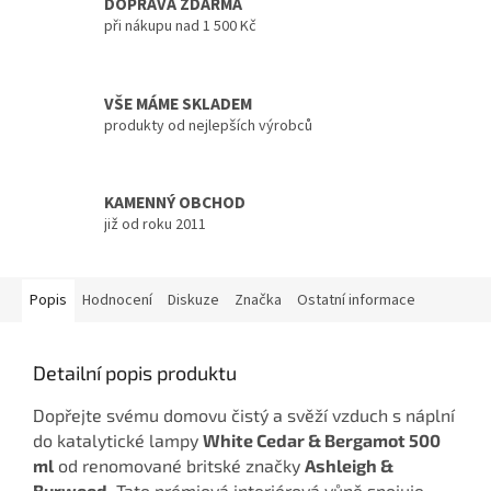
DOPRAVA ZDARMA
při nákupu nad 1 500 Kč
VŠE MÁME SKLADEM
produkty od nejlepších výrobců
KAMENNÝ OBCHOD
již od roku 2011
Popis
Hodnocení
Diskuze
Značka
Ostatní informace
Detailní popis produktu
Dopřejte svému domovu čistý a svěží vzduch s náplní
do katalytické lampy
White Cedar & Bergamot 500
ml
od renomované britské značky
Ashleigh &
Burwood
. Tato prémiová interiérová vůně spojuje