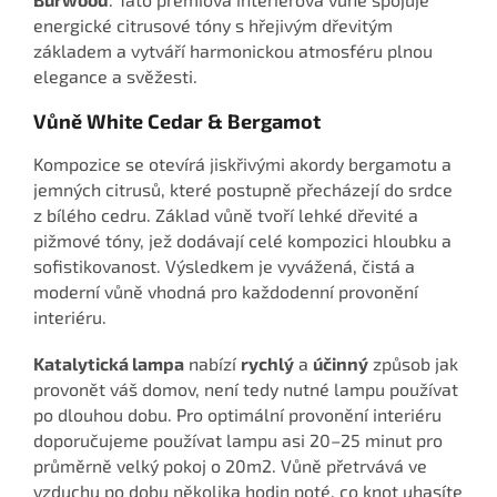
energické citrusové tóny s hřejivým dřevitým
základem a vytváří harmonickou atmosféru plnou
elegance a svěžesti.
Vůně White Cedar & Bergamot
Kompozice se otevírá jiskřivými akordy bergamotu a
jemných citrusů, které postupně přecházejí do srdce
z bílého cedru. Základ vůně tvoří lehké dřevité a
pižmové tóny, jež dodávají celé kompozici hloubku a
sofistikovanost. Výsledkem je vyvážená, čistá a
moderní vůně vhodná pro každodenní provonění
interiéru.
Katalytická lampa
nabízí
rychlý
a
účinný
způsob jak
provonět váš domov, není tedy nutné lampu používat
po dlouhou dobu. Pro optimální provonění interiéru
doporučujeme používat lampu asi 20–25 minut pro
průměrně velký pokoj o 20m2. Vůně přetrvává ve
vzduchu po dobu několika hodin poté, co knot uhasíte