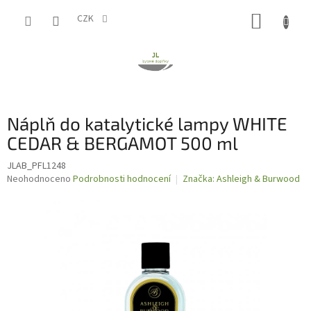
Přejít
NÁKUP
na
CZK
obsah
KOŠÍK
Náplň do katalytické lampy WHITE
CEDAR & BERGAMOT 500 ml
JLAB_PFL1248
Průměrné
Neohodnoceno
Podrobnosti hodnocení
Značka:
Ashleigh & Burwood
hodnocení
produktu
je
0,0
z
5
hvězdiček.