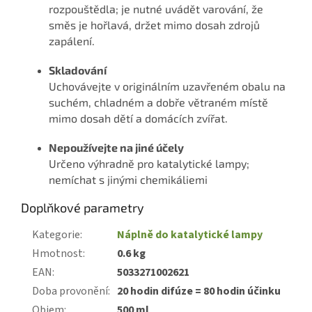
rozpouštědla; je nutné uvádět varování, že
směs je hořlavá, držet mimo dosah zdrojů
zapálení.
Skladování
Uchovávejte v originálním uzavřeném obalu na
suchém, chladném a dobře větraném místě
mimo dosah dětí a domácích zvířat.
Nepoužívejte na jiné účely
Určeno výhradně pro katalytické lampy;
nemíchat s jinými chemikáliemi
Doplňkové parametry
Kategorie
:
Náplně do katalytické lampy
Hmotnost
:
0.6 kg
EAN
:
5033271002621
Doba provonění
:
20 hodin difúze = 80 hodin účinku
Objem
:
500 ml