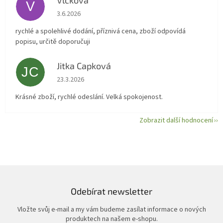
Vlckova
V
Hodnocení obchodu je 5 z 5 hvězdiček.
3.6.2026
rychlé a spolehlivé dodání, příznivá cena, zboží odpovídá
popisu, určitě doporučuji
Jitka Capková
JC
Hodnocení obchodu je 5 z 5 hvězdiček.
23.3.2026
Krásné zboží, rychlé odeslání. Velká spokojenost.
Zobrazit další hodnocení
Odebírat newsletter
Vložte svůj e-mail a my vám budeme zasílat informace o nových
produktech na našem e-shopu.