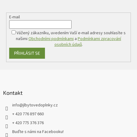
E-mail
Vážený zákazníku, uvedením Vaší e-mail adresy souhlasíte s
našimi
Obchodními podmínkami
a
Podmínkami zpracování
osobních údajů
.
PŘIHLÁSIT SE
Z
á
p
a
Kontakt
t
info
@
jlbytovedoplnky.cz
í
+ 420 776 897 660
+ 420 775 376 376
Buďte s námi na Facebooku!