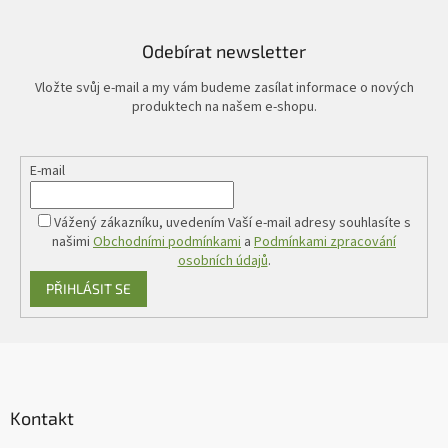
Odebírat newsletter
Vložte svůj e-mail a my vám budeme zasílat informace o nových
produktech na našem e-shopu.
E-mail
Vážený zákazníku, uvedením Vaší e-mail adresy souhlasíte s
našimi
Obchodními podmínkami
a
Podmínkami zpracování
osobních údajů
.
PŘIHLÁSIT SE
Z
á
p
a
Kontakt
t