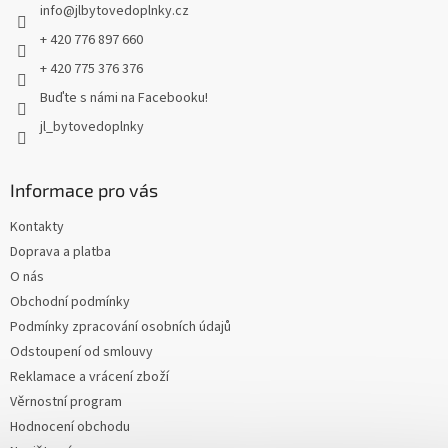
info
@
jlbytovedoplnky.cz
í
+ 420 776 897 660
+ 420 775 376 376
Buďte s námi na Facebooku!
jl_bytovedoplnky
Informace pro vás
Kontakty
Doprava a platba
O nás
Obchodní podmínky
Podmínky zpracování osobních údajů
Odstoupení od smlouvy
Reklamace a vrácení zboží
Věrnostní program
Hodnocení obchodu