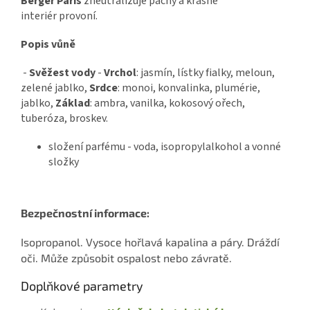
Berger Paris
zneutralizuje pachy a krásně
interiér provoní.
Popis vůně
-
Svěžest vody
-
Vrchol
:
jasmín, lístky fialky, meloun,
zelené jablko
,
Srdce
:
monoi, konvalinka, plumérie,
jablko
,
Základ
:
ambra, vanilka, kokosový ořech,
tuberóza, broskev
.
složení parfému - voda, isopropylalkohol a vonné
složky
Bezpečnostní informace:
Isopropanol. Vysoce hořlavá kapalina a páry. Dráždí
oči. Může způsobit ospalost nebo závratě.
Doplňkové parametry