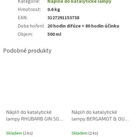
Kategorie
:
Náplně do katalytické lampy
Hmotnost
:
0.6 kg
EAN
:
3127291153738
Doba hoření
:
20 hodin difúze = 80 hodin účinku
Objem
:
500 ml
Náplň do katalytické
Náplň do katalytické
lampy RHUBARB GIN 500
lampy BERGAMOT & OUD
ml
500 ml
Skladem
(2 ks)
Skladem
(2 ks)