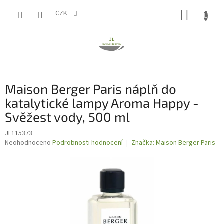
Přejít
NÁKUP
na
CZK
obsah
KOŠÍK
Maison Berger Paris náplň do
katalytické lampy Aroma Happy -
Svěžest vody, 500 ml
JL115373
Průměrné
Neohodnoceno
Podrobnosti hodnocení
Značka:
Maison Berger Paris
hodnocení
produktu
je
0,0
z
5
hvězdiček.