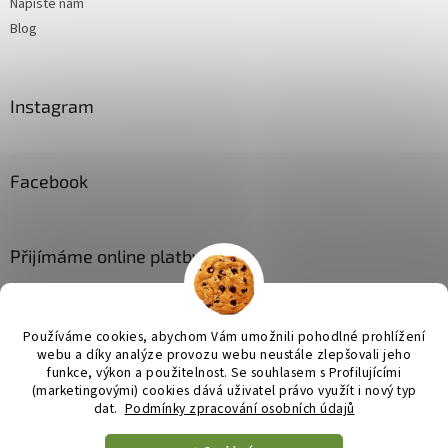
Napište nám
Blog
Instagram
Facebook
Přijímáme online platby
Používáme cookies, abychom Vám umožnili pohodlné prohlížení
webu a díky analýze provozu webu neustále zlepšovali jeho
funkce, výkon a použitelnost. Se
souhlasem s Profilujícími
(marketingovými) cookies dává uživatel právo využít i nový typ
Vytvořil Shoptet
dat.
Podmínky zpracování osobních údajů