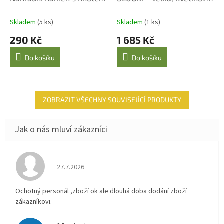
M
pro Malé Katalytické
Design, 500 ml
A
Lampy
Skladem
(5 ks)
Skladem
(1 ks)
290 Kč
1 685 Kč
Do košíku
Do košíku
ZOBRAZIT VŠECHNY SOUVISEJÍCÍ PRODUKTY
Hodnocení obchodu je 4 z 5 hvězdiček.
27.7.2026
Ochotný personál ,zboží ok ale dlouhá doba dodání zboží
zákazníkovi.