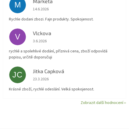
Marketa
M
Hodnocení obchodu je 5 z 5 hvězdiček.
14.6.2026
Rychle dodani zbozi. Fajn produkty. Spokojenost.
Vlckova
V
Hodnocení obchodu je 5 z 5 hvězdiček.
3.6.2026
rychlé a spolehlivé dodání, příznivá cena, zboží odpovídá
popisu, určitě doporučuji
Jitka Capková
JC
Hodnocení obchodu je 5 z 5 hvězdiček.
23.3.2026
Krásné zboží, rychlé odeslání. Velká spokojenost.
Zobrazit další hodnocení