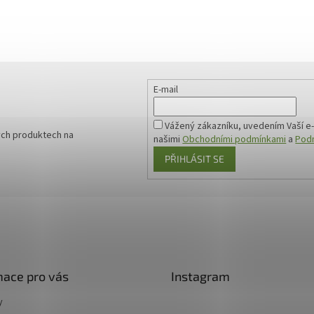
E-mail
Vážený zákazníku, uvedením Vaší e-
ých produktech na
našimi
Obchodními podmínkami
a
Podm
PŘIHLÁSIT SE
mace pro vás
Instagram
y