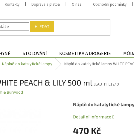
Kontakty
Doprava a platba
O nás
Obchodní podmínky
HLEDAT
HYNĚ
STOLOVÁNÍ
KOSMETIKA A DROGERIE
MÓDA
Náplně do katalytické lampy
Náplň do katalytické lampy WHITE PEAC
WHITE PEACH & LILY 500 ml
JLAB_PFL1249
gh & Burwood
Náplň do katalytické lamp
Detailní informace
470 Kč