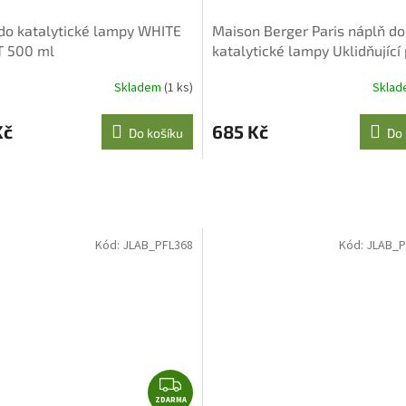
do katalytické lampy WHITE
Maison Berger Paris náplň do
T 500 ml
katalytické lampy Uklidňující
1000 ml
Skladem
(1 ks)
Skla
Kč
685 Kč
Do košíku
Do 
Kód:
JLAB_PFL368
Kód:
JLAB_P
Z
ZDARMA
D