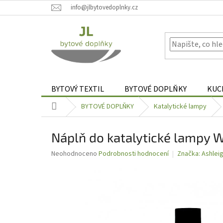
Přejít
info@jlbytovedoplnky.cz
na
obsah
BYTOVÝ TEXTIL
BYTOVÉ DOPLŇKY
KUC
Domů
BYTOVÉ DOPLŇKY
Katalytické lampy
Náplň do katalytické lampy 
Průměrné
Neohodnoceno
Podrobnosti hodnocení
Značka:
Ashlei
hodnocení
produktu
je
0,0
z
5
hvězdiček.