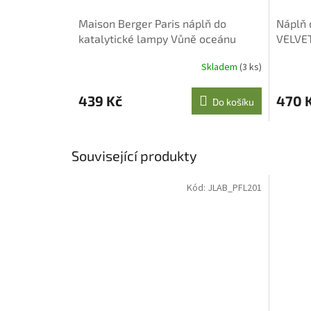
Maison Berger Paris náplň do
Náplň 
katalytické lampy Vůně oceánu
VELVE
proti komárům, 500 ml
Skladem
(3 ks)
439 Kč
470 
Do košíku
Související produkty
Kód:
JLAB_PFL201