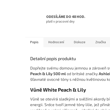
ODESÍLÁME DO 48 HOD.
platí v pracovní dny
Popis
Hodnocení
Diskuze
Značka
Detailní popis produktu
Dopřejte svému domovu jemnou a zároveň sv
Peach & Lily 500 ml
od britské značky
Ashle
šťavnaté ovocné tóny s něžnou květinovou ko
Vůně White Peach & Lily
Vůně se otevírá sladkými a svěžími akordy bíl
energii. Srdce tvoří jemné tóny lilie, jež přin