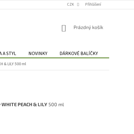
Podmínky zpracování osobních údajů
CZK
Odstoupení od smlouvy
Přihlášení
Re
NÁKUPNÍ
Prázdný košík
KOŠÍK
 A STYL
NOVINKY
DÁRKOVÉ BALÍČKY
DÁRKOVÉ 
H & LILY 500 ml
y WHITE PEACH & LILY
500 ml