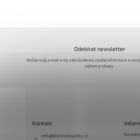
Odebírat newsletter
Vložte svůj e-mail a my vám budeme zasílat informace o nov
našem e-shopu.
Z
á
p
a
t
Kontakt
Infor
í
Kontakt
info
@
jlbytovedoplnky.cz