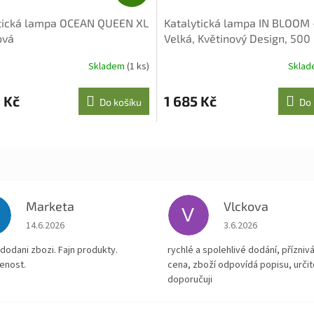
A
tická lampa OCEAN QUEEN XL
Katalytická lampa IN BLOOM 
R
ová
Velká, Květinový Design, 500
M
A
Skladem
(1 ks)
Skla
 Kč
1 685 Kč
Do košíku
Do 
Marketa
Vlckova
V
Hodnocení obchodu je 5 z 5 hvězdiček.
Hodnocení obchodu je
14.6.2026
3.6.2026
dodani zbozi. Fajn produkty.
rychlé a spolehlivé dodání, přízniv
enost.
cena, zboží odpovídá popisu, určit
doporučuji