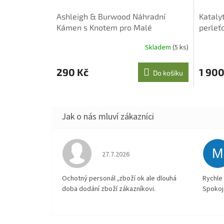
Ashleigh & Burwood Náhradní
Kataly
Kámen s Knotem pro Malé
perleť
Katalytické Lampy
Skladem
(5 ks)
290 Kč
1 900
Do košíku
M
Hodnocení obchodu je 4 z 5 hvězdiček.
27.7.2026
Ochotný personál ,zboží ok ale dlouhá
Rychle 
doba dodání zboží zákazníkovi.
Spokoj