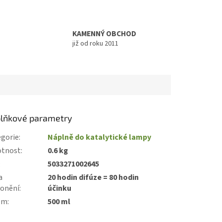
KAMENNÝ OBCHOD
již od roku 2011
lňkové parametry
gorie
:
Náplně do katalytické lampy
tnost
:
0.6 kg
:
5033271002645
a
20 hodin difúze = 80 hodin
vonění
:
účinku
em
:
500 ml