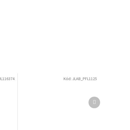
JL116374
Kód:
JLAB_PFL1125
Další
produkt