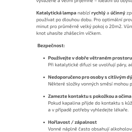
vyváženě a velmi příjemně – ideální do obývac
Katalytická lampa
nabízí
rychlý
a
účinný
zp
používat po dlouhou dobu. Pro optimální pro
minut pro průměrně velký pokoj o 20m2. Vůn
knot uhasíte zhášecím víčkem.
Bezpečnost:
Používejte v dobře větraném prostoru
Při katalytické difuzi se uvolňují páry,
Nedoporučeno pro osoby s citlivým d
Některé složky vonných směsí mohou po
Zamezte kontaktu s pokožkou a očima
Pokud kapalina přijde do kontaktu s k
a v případě potřeby vyhledejte lékaře.
Hořlavost / zápalnost
Vonné náplně často obsahují alkoholová