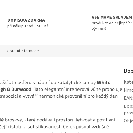
VŠE MÁME SKLADEM
DOPRAVA ZDARMA
produkty od nejlepších
při nákupu nad 1 500 Kč
výrobců
Ostatní informace
Dop
Kate
ěží atmosféru s náplní do katalytické lampy
White
igh & Burwood
. Tato elegantní interiérová vůně propojuje
Hmo
mpozicí a vytváří harmonické provonění pro každý den.
EAN
Dob
pro
é broskve, které dodávají prostoru lehkost a pozitivní
Obj
ášejí čistotu a sofistikovanost. Celek působí vzdušně,