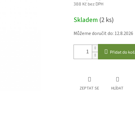
388 Kč bez DPH
Měrná
Skladem
(2 ks)
cena:
Můžeme doručit do:
12.8.2026
Přidat do koš
ZEPTAT SE
HLÍDAT