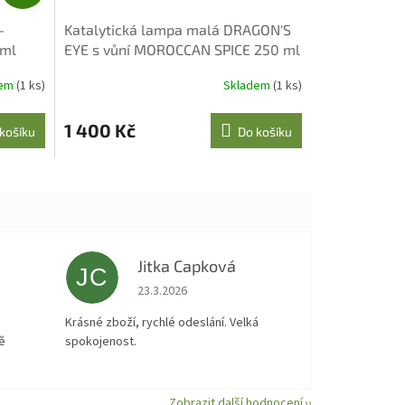
A
-
Katalytická lampa malá DRAGON'S
R
 ml
EYE s vůní MOROCCAN SPICE 250 ml
M
A
dem
(1 ks)
Skladem
(1 ks)
Průměrné
hodnocení
produktu
1 400 Kč
košíku
Do košíku
je
5,0
z
5
hvězdiček.
Jitka Capková
JC
 5 z 5 hvězdiček.
Hodnocení obchodu je 5 z 5 hvězdiček.
23.3.2026
á
Krásné zboží, rychlé odeslání. Velká
ě
spokojenost.
Zobrazit další hodnocení