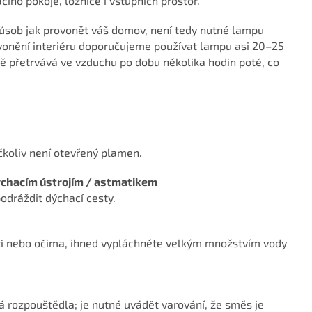
ího pokoje, ložnice i vstupních prostor.
ůsob jak provonět váš domov, není tedy nutné lampu
vonění interiéru doporučujeme používat lampu asi 20–25
ě přetrvává ve vzduchu po dobu několika hodin poté, co
 ačkoliv není otevřený plamen.
ýchacím ústrojím / astmatikem
dráždit dýchací cesty.
ůží nebo očima, ihned vypláchněte velkým množstvím vody
 rozpouštědla; je nutné uvádět varování, že směs je