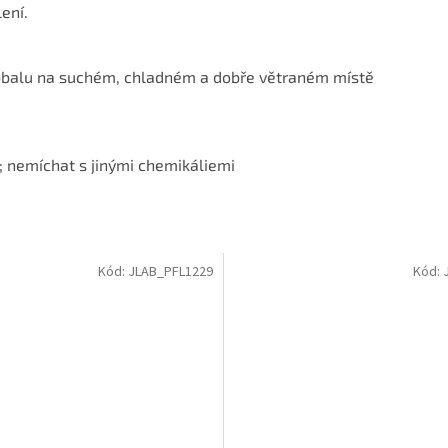
ení.
obalu na suchém, chladném a dobře větraném místě
; nemíchat s jinými chemikáliemi
Kód:
JLAB_PFL1229
Kód: