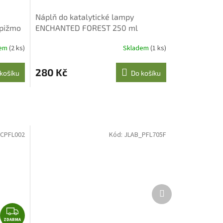
Náplň do katalytické lampy
 pižmo
ENCHANTED FOREST 250 ml
dem
(2 ks)
Skladem
(1 ks)
280 Kč
košíku
Do košíku
CPFL002
Kód:
JLAB_PFL705F
Další
produkt
Z
ZDARMA
D