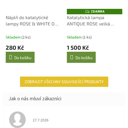
ZDARMA
Z
D
Náplň do katalytické
Katalytická lampa
A
lampy ROSE & WHITE OUD
ANTIQUE ROSE velká
R
M
250 ml
červená
A
Skladem
(2 ks)
Skladem
(1 ks)
280 Kč
1 500 Kč
Do košíku
Do košíku
ZOBRAZIT VŠECHNY SOUVISEJÍCÍ PRODUKTY
Hodnocení obchodu je 4 z 5 hvězdiček.
27.7.2026