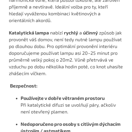
příjemně a nevtíravě. Ideální volba pro ty, kteří
hledají vyváženou kombinaci květinových a
orientálních akordů.
Katalytická lampa
nabízí
rychlý
a
účinný
způsob jak
provonět váš domov, není tedy nutné lampu používat
po dlouhou dobu. Pro optimální provonění interiéru
doporučujeme používat lampu asi 20–25 minut pro
průměrně velký pokoj o 20m2. Vůně přetrvává ve
vzduchu po dobu několika hodin poté, co knot uhasíte
zhášecím víčkem.
Bezpečnost:
Používejte v dobře větraném prostoru
Při katalytické difuzi se uvolňují páry, ačkoliv
není otevřený plamen.
Nedoporučeno pro osoby s citlivým dýchacím
ústrojím / astmatikem