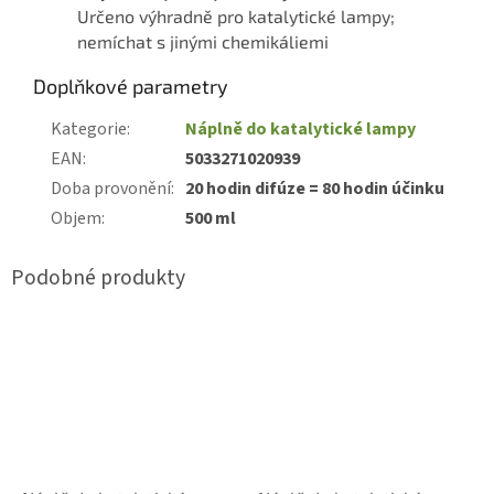
Určeno výhradně pro katalytické lampy;
nemíchat s jinými chemikáliemi
Doplňkové parametry
Kategorie
:
Náplně do katalytické lampy
EAN
:
5033271020939
Doba provonění
:
20 hodin difúze = 80 hodin účinku
Objem
:
500 ml