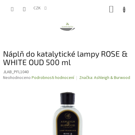
Přejít
NÁKUP
na
CZK
obsah
KOŠÍK
Náplň do katalytické lampy ROSE &
WHITE OUD 500 ml
JLAB_PFL1040
Průměrné
Neohodnoceno
Podrobnosti hodnocení
Značka:
Ashleigh & Burwood
hodnocení
produktu
je
0,0
z
5
hvězdiček.