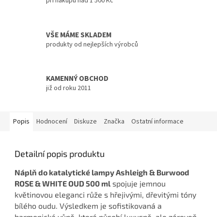
při nákupu nad 1 500 Kč
VŠE MÁME SKLADEM
produkty od nejlepších výrobců
KAMENNÝ OBCHOD
již od roku 2011
Popis
Hodnocení
Diskuze
Značka
Ostatní informace
Detailní popis produktu
Náplň do katalytické lampy Ashleigh & Burwood
ROSE & WHITE OUD 500 ml
spojuje jemnou
květinovou eleganci růže s hřejivými, dřevitými tóny
bílého oudu. Výsledkem je sofistikovaná a
harmonická vůně, která působí luxusně, ale zároveň