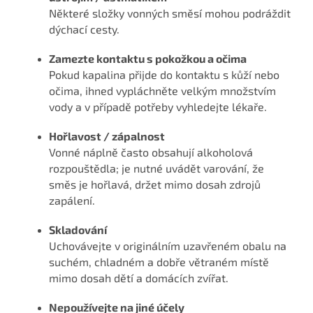
Některé složky vonných směsí mohou podráždit
dýchací cesty.
Zamezte kontaktu s pokožkou a očima
Pokud kapalina přijde do kontaktu s kůží nebo
očima, ihned vypláchněte velkým množstvím
vody a v případě potřeby vyhledejte lékaře.
Hořlavost / zápalnost
Vonné náplně často obsahují alkoholová
rozpouštědla; je nutné uvádět varování, že
směs je hořlavá, držet mimo dosah zdrojů
zapálení.
Skladování
Uchovávejte v originálním uzavřeném obalu na
suchém, chladném a dobře větraném místě
mimo dosah dětí a domácích zvířat.
Nepoužívejte na jiné účely