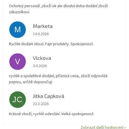
Ochotný personál ,zboží ok ale dlouhá doba dodání zboží
zákazníkovi.
Marketa
M
Hodnocení obchodu je 5 z 5 hvězdiček.
14.6.2026
Rychle dodani zbozi. Fajn produkty. Spokojenost.
Vlckova
V
Hodnocení obchodu je 5 z 5 hvězdiček.
3.6.2026
rychlé a spolehlivé dodání, příznivá cena, zboží odpovídá
popisu, určitě doporučuji
Jitka Capková
JC
Hodnocení obchodu je 5 z 5 hvězdiček.
23.3.2026
Krásné zboží, rychlé odeslání. Velká spokojenost.
Zobrazit další hodnocení