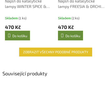
Náplň do katalytické
Náplň do katalytické
lampy WINTER SPICE &
lampy FREESIA & ORCHID
ORANGE 500 ml
500 ml
Skladem
(1 ks)
Skladem
(2 ks)
470 Kč
470 Kč
Do košíku
Do košíku
ZOBRAZIT VŠECHNY PODOBNÉ PRODUKTY
Související produkty