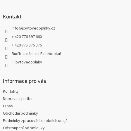
á
p
a
Kontakt
t
info
@
jlbytovedoplnky.cz
í
+ 420 776 897 660
+ 420 775 376 376
Buďte s námi na Facebooku!
jl_bytovedoplnky
Informace pro vás
Kontakty
Doprava a platba
O nás
Obchodní podmínky
Podmínky zpracování osobních údajů
Odstoupení od smlouvy