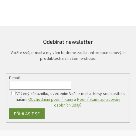
Odebírat newsletter
Vložte svůj e-mail a my vám budeme zasílat informace o nových
produktech na našem e-shopu.
E-mail
Vážený zákazníku, uvedením Vaší e-mail adresy souhlasíte s
našimi
Obchodními podmínkami
a
Podmínkami zpracování
osobních údajů
.
PŘIHLÁSIT SE
Z