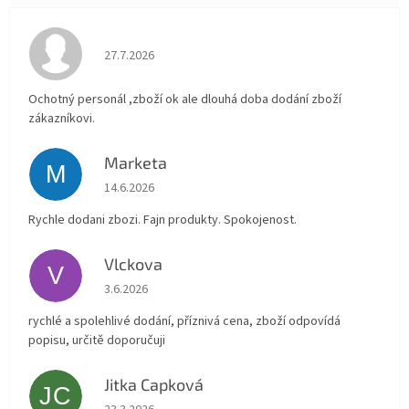
Hodnocení obchodu je 4 z 5 hvězdiček.
27.7.2026
Ochotný personál ,zboží ok ale dlouhá doba dodání zboží
zákazníkovi.
Marketa
M
Hodnocení obchodu je 5 z 5 hvězdiček.
14.6.2026
Rychle dodani zbozi. Fajn produkty. Spokojenost.
Vlckova
V
Hodnocení obchodu je 5 z 5 hvězdiček.
3.6.2026
rychlé a spolehlivé dodání, příznivá cena, zboží odpovídá
popisu, určitě doporučuji
Jitka Capková
JC
Hodnocení obchodu je 5 z 5 hvězdiček.