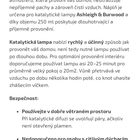
nepříjemné pachy a zároveň čistí vzduch. Náplň je
určena pro katalytické lampy
Ashleigh & Burwood
a
díky objemu 250 ml poskytuje dlouhotrvající a
příjemné provonění.
Katalytická lampa
nabízí
rychlý
a
účinný
způsob jak
provonět váš domov, není tedy nutné lampu používat
po dlouhou dobu. Pro optimální provonění interiéru
doporučujeme používat lampu asi 20–25 minut pro
průměrně velký pokoj o 20m2. Vůně přetrvává ve
vzduchu po dobu několika hodin poté, co knot uhasíte
zhášecím víčkem.
Bezpečnost:
Používejte v dobře větraném prostoru
Při katalytické difuzi se uvolňují páry, ačkoliv
není otevřený plamen.
Nedoporučeno pro osoby s citlivým dýchacím