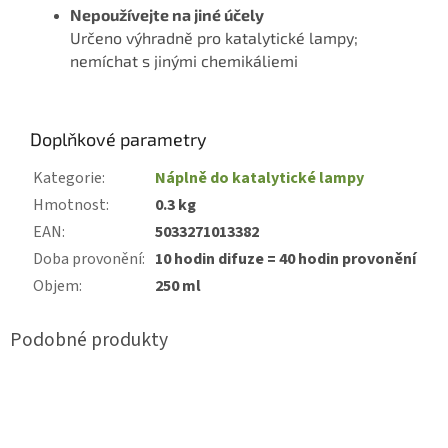
Nepoužívejte na jiné účely
Určeno výhradně pro katalytické lampy;
nemíchat s jinými chemikáliemi
Doplňkové parametry
Kategorie
:
Náplně do katalytické lampy
Hmotnost
:
0.3 kg
EAN
:
5033271013382
Doba provonění
:
10 hodin difuze = 40 hodin provonění
Objem
:
250 ml