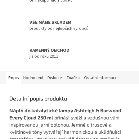
při nákupu nad 1 500 Kč
VŠE MÁME SKLADEM
produkty od nejlepších výrobců
KAMENNÝ OBCHOD
již od roku 2011
Popis
Hodnocení
Diskuze
Značka
Ostatní informace
Detailní popis produktu
Náplň do katalytické lampy Ashleigh & Burwood
Every Cloud 250 ml
přináší svěží a vzdušnou vůni
inspirovanou jarní oblohou. Jemné citrusové a
květinové tóny vytvářejí harmonickou a uklidňující
atmosféru, která provoní váš domov, neutralizuje