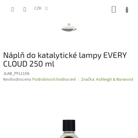
Přejít
NÁKUP
na
CZK
obsah
KOŠÍK
Náplň do katalytické lampy EVERY
CLOUD 250 ml
JLAB_PFL1156
Průměrné
Neohodnoceno
Podrobnosti hodnocení
Značka:
Ashleigh & Burwood
hodnocení
produktu
je
0,0
z
5
hvězdiček.