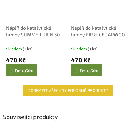
Náplň do katalytické
Náplň do katalytické
lampy SUMMER RAIN 500
lampy FIR & CEDARWOOD
ml
500 ml
Skladem
(2 ks)
Skladem
(3 ks)
470 Kč
470 Kč
Do košíku
Do košíku
ZOBRAZIT VŠECHNY PODOBNÉ PRODUKTY
Související produkty