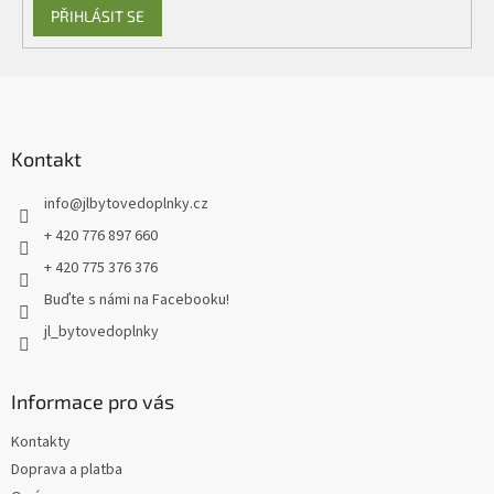
PŘIHLÁSIT SE
Z
á
p
a
Kontakt
t
info
@
jlbytovedoplnky.cz
í
+ 420 776 897 660
+ 420 775 376 376
Buďte s námi na Facebooku!
jl_bytovedoplnky
Informace pro vás
Kontakty
Doprava a platba