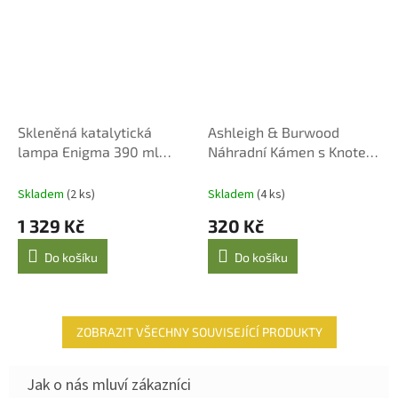
Skleněná katalytická
Ashleigh & Burwood
lampa Enigma 390 ml
Náhradní Kámen s Knotem
hnědá
pro Velké Katalytické
Lampy
Skladem
(2 ks)
Skladem
(4 ks)
1 329 Kč
320 Kč
Do košíku
Do košíku
ZOBRAZIT VŠECHNY SOUVISEJÍCÍ PRODUKTY