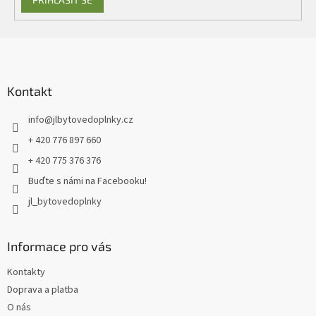
Z
á
p
a
Kontakt
t
info
@
jlbytovedoplnky.cz
í
+ 420 776 897 660
+ 420 775 376 376
Buďte s námi na Facebooku!
jl_bytovedoplnky
Informace pro vás
Kontakty
Doprava a platba
O nás