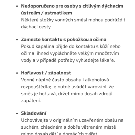
Nedoporučeno pro osoby s citlivým dýchacím
ústrojím / astmatikem
Některé složky vonných směsí mohou podráždit
dýchací cesty.
Zamezte kontaktu s pokožkou a očima
Pokud kapalina přijde do kontaktu s kůží nebo
očima, ihned vypláchněte velkým množstvím
vody a v případě potřeby vyhledejte lékaře.
Hořlavost / zápalnost
Vonné náplně často obsahují alkoholová
rozpouštědla; je nutné uvádět varování, že
směs je hořlavá, držet mimo dosah zdrojů
zapálení.
Skladování
Uchovávejte v originálním uzavřeném obalu na
suchém, chladném a dobře větraném místě
mimo dosah dětí a domácích zvířat.