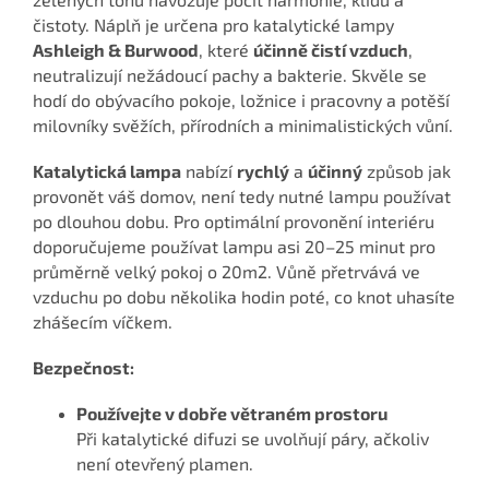
čistoty. Náplň je určena pro katalytické lampy
Ashleigh & Burwood
, které
účinně čistí vzduch
,
neutralizují nežádoucí pachy a bakterie. Skvěle se
hodí do obývacího pokoje, ložnice i pracovny a potěší
milovníky svěžích, přírodních a minimalistických vůní.
Katalytická lampa
nabízí
rychlý
a
účinný
způsob jak
provonět váš domov, není tedy nutné lampu používat
po dlouhou dobu. Pro optimální provonění interiéru
doporučujeme používat lampu asi 20–25 minut pro
průměrně velký pokoj o 20m2. Vůně přetrvává ve
vzduchu po dobu několika hodin poté, co knot uhasíte
zhášecím víčkem.
Bezpečnost:
Používejte v dobře větraném prostoru
Při katalytické difuzi se uvolňují páry, ačkoliv
není otevřený plamen.