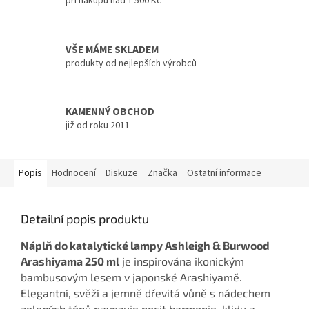
při nákupu nad 1 500 Kč
VŠE MÁME SKLADEM
produkty od nejlepších výrobců
KAMENNÝ OBCHOD
již od roku 2011
Popis
Hodnocení
Diskuze
Značka
Ostatní informace
Detailní popis produktu
Náplň do katalytické lampy Ashleigh & Burwood
Arashiyama 250 ml
je inspirována ikonickým
bambusovým lesem v japonské Arashiyamě.
Elegantní, svěží a jemně dřevitá vůně s nádechem
zelených tónů navozuje pocit harmonie, klidu a