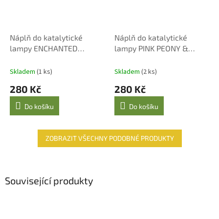
Náplň do katalytické
Náplň do katalytické
lampy ENCHANTED
lampy PINK PEONY &
FOREST 250 ml
MUSK 250 ml
Skladem
(1 ks)
Skladem
(2 ks)
280 Kč
280 Kč
Do košíku
Do košíku
ZOBRAZIT VŠECHNY PODOBNÉ PRODUKTY
Související produkty