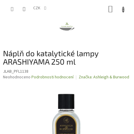
Přejít
NÁKUP
na
CZK
obsah
KOŠÍK
Náplň do katalytické lampy
ARASHIYAMA 250 ml
JLAB_PFL1138
Průměrné
Neohodnoceno
Podrobnosti hodnocení
Značka:
Ashleigh & Burwood
hodnocení
produktu
je
0,0
z
5
hvězdiček.