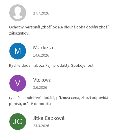
Hodnocení obchodu je 4 z 5 hvězdiček.
27.7.2026
Ochotný personál ,zboží ok ale dlouhá doba dodání zboží
zákazníkovi.
Marketa
M
Hodnocení obchodu je 5 z 5 hvězdiček.
14.6.2026
Rychle dodani zbozi. Fajn produkty. Spokojenost.
Vlckova
V
Hodnocení obchodu je 5 z 5 hvězdiček.
3.6.2026
rychlé a spolehlivé dodání, příznivá cena, zboží odpovídá
popisu, určitě doporučuji
Jitka Capková
JC
Hodnocení obchodu je 5 z 5 hvězdiček.
23.3.2026