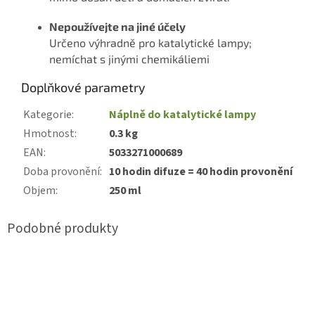
Nepoužívejte na jiné účely
Určeno výhradně pro katalytické lampy;
nemíchat s jinými chemikáliemi
Doplňkové parametry
Kategorie
:
Náplně do katalytické lampy
Hmotnost
:
0.3 kg
EAN
:
5033271000689
Doba provonění
:
10 hodin difuze = 40 hodin provonění
Objem
:
250 ml