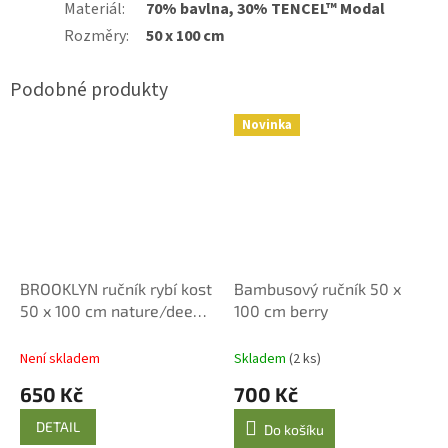
Materiál
:
70% bavlna, 30% TENCEL™ Modal
Rozměry
:
50 x 100 cm
Novinka
BROOKLYN ručník rybí kost
Bambusový ručník 50 x
50 x 100 cm nature/deep
100 cm berry
sea
Není skladem
Skladem
(2 ks)
650 Kč
700 Kč
DETAIL
Do košíku