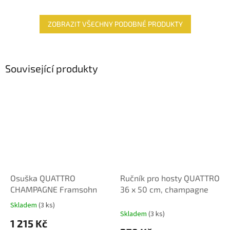
ZOBRAZIT VŠECHNY PODOBNÉ PRODUKTY
Související produkty
Osuška QUATTRO
Ručník pro hosty QUATTRO
CHAMPAGNE Framsohn
36 x 50 cm, champagne
Skladem
(3 ks)
Průměrné
Skladem
(3 ks)
hodnocení
1 215 Kč
produktu