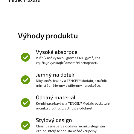
nádech luxusu.
Výhody produktu
Vysoká absorpce
Ručník má vysokou gramáž 600 g/m², což
zajišťuje vynikající absorpční schopnosti.
Jemný na dotek
Díky směsi bavlny a TENCEL™ Modalu je ručník
mimořádně jemný a příjemný na pokožce.
Odolný materiál
Kombinace bavlny a TENCEL™ Modalu poskytuje
ručníku dlouhou životnost a odolnost.
Stylový design
Champagne barva dodává ručníku elegantní
vzhled, který se hodí do každé koupelny.