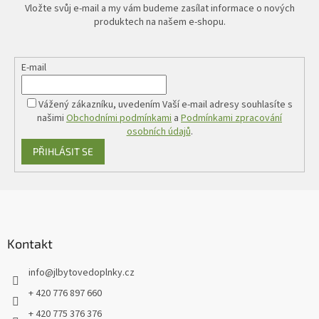
Vložte svůj e-mail a my vám budeme zasílat informace o nových
produktech na našem e-shopu.
E-mail
Vážený zákazníku, uvedením Vaší e-mail adresy souhlasíte s
našimi
Obchodními podmínkami
a
Podmínkami zpracování
osobních údajů
.
PŘIHLÁSIT SE
Z
á
p
a
Kontakt
t
info
@
jlbytovedoplnky.cz
í
+ 420 776 897 660
+ 420 775 376 376