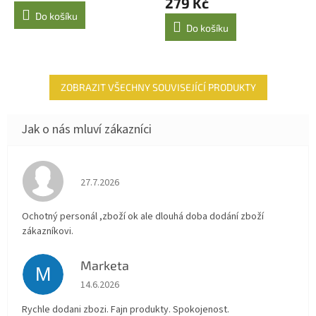
279 Kč
je
Do košíku
4,5
Do košíku
z
5
hvězdiček.
ZOBRAZIT VŠECHNY SOUVISEJÍCÍ PRODUKTY
Hodnocení obchodu je 4 z 5 hvězdiček.
27.7.2026
Ochotný personál ,zboží ok ale dlouhá doba dodání zboží
zákazníkovi.
Marketa
M
Hodnocení obchodu je 5 z 5 hvězdiček.
14.6.2026
Rychle dodani zbozi. Fajn produkty. Spokojenost.