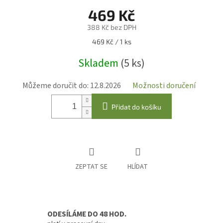
469 Kč
388 Kč bez DPH
Měrná
469 Kč / 1 ks
cena:
Skladem
(5 ks)
Můžeme doručit do:
12.8.2026
Možnosti doručení
Přidat do košíku
ZEPTAT SE
HLÍDAT
ODESÍLÁME DO 48 HOD.