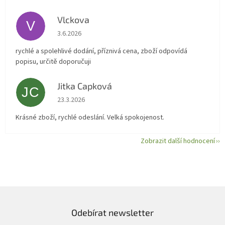
Vlckova
V
Hodnocení obchodu je 5 z 5 hvězdiček.
3.6.2026
rychlé a spolehlivé dodání, příznivá cena, zboží odpovídá
popisu, určitě doporučuji
Jitka Capková
JC
Hodnocení obchodu je 5 z 5 hvězdiček.
23.3.2026
Krásné zboží, rychlé odeslání. Velká spokojenost.
Zobrazit další hodnocení
Odebírat newsletter