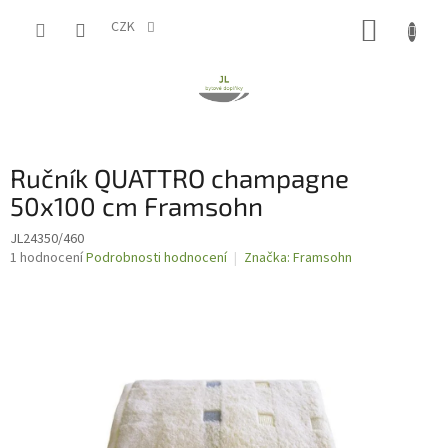
Přejít
NÁKUP
na
CZK
obsah
KOŠÍK
Ručník QUATTRO champagne
50x100 cm Framsohn
JL24350/460
Průměrné
1 hodnocení
Podrobnosti hodnocení
Značka:
Framsohn
hodnocení
produktu
je
5,0
z
5
hvězdiček.