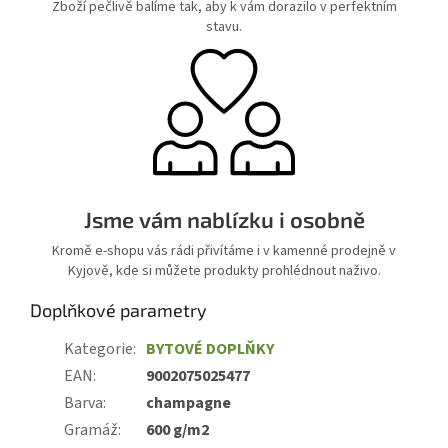
Zboží pečlivě balíme tak, aby k vám dorazilo v perfektním
stavu.
Jsme vám nablízku i osobně
Kromě e-shopu vás rádi přivítáme i v kamenné prodejně v
Kyjově, kde si můžete produkty prohlédnout naživo.
Doplňkové parametry
Kategorie
:
BYTOVÉ DOPLŇKY
EAN
:
9002075025477
Barva
:
champagne
Gramáž
:
600 g/m2