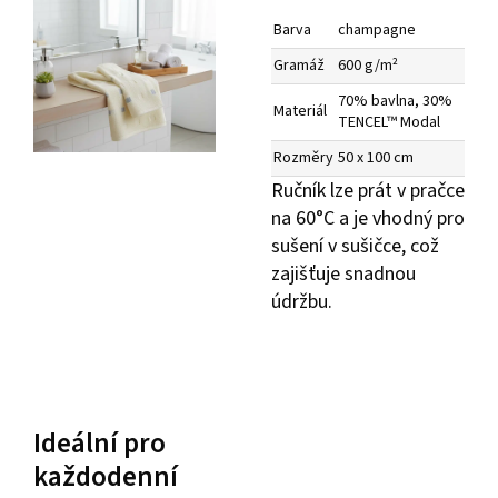
Barva
champagne
Gramáž
600 g/m²
70% bavlna, 30%
Materiál
TENCEL™ Modal
Rozměry
50 x 100 cm
Ručník lze prát v pračce
na 60°C a je vhodný pro
sušení v sušičce, což
zajišťuje snadnou
údržbu.
Ideální pro
každodenní