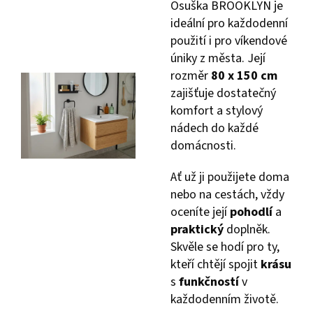
Osuška BROOKLYN je
ideální pro každodenní
použití i pro víkendové
úniky z města. Její
rozměr
80 x 150 cm
zajišťuje dostatečný
komfort a stylový
nádech do každé
domácnosti.
Ať už ji použijete doma
nebo na cestách, vždy
oceníte její
pohodlí
a
praktický
doplněk.
Skvěle se hodí pro ty,
kteří chtějí spojit
krásu
s
funkčností
v
každodenním životě.