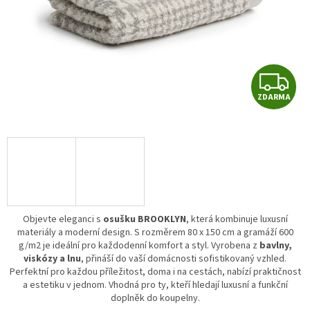
Z
ZDARMA
D
A
R
A
Objevte eleganci s
osušku BROOKLYN
, která kombinuje luxusní
materiály a moderní design. S rozměrem 80 x 150 cm a gramáží 600
g/m2 je ideální pro každodenní komfort a styl. Vyrobena z
bavlny,
viskózy a lnu
, přináší do vaší domácnosti sofistikovaný vzhled.
Perfektní pro každou příležitost, doma i na cestách, nabízí praktičnost
a estetiku v jednom. Vhodná pro ty, kteří hledají luxusní a funkční
doplněk do koupelny.