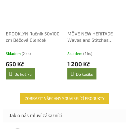
BROOKLYN Ručník 50x100
MÖVE NEW HERITAGE
cm Béžová Glenček
Waves and Stitches
osuška 67 × 140 cm –
tmavě šedá
Skladem
(2 ks)
Skladem
(2 ks)
650 Kč
1 200 Kč
Do košíku
Do košíku
ZOBRAZIT VŠECHNY SOUVISEJÍCÍ PRODUKTY