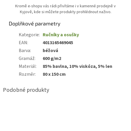
Kromě e-shopu vás rádi přivítáme i v kamenné prodejně v
Kyjově, kde si můžete produkty prohlédnout naživo.
Doplňkové parametry
Kategorie
:
Ručníky a osušky
EAN
:
4013165469045
Barva
:
béžová
Gramáž
:
600 g/m2
Materiál
:
85% bavlna, 10% viskóza, 5% len
Rozměr
:
80 x 150 cm