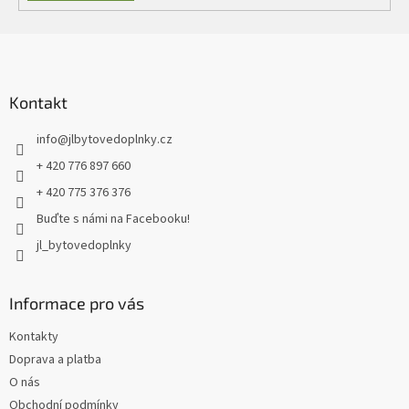
Z
á
p
a
Kontakt
t
info
@
jlbytovedoplnky.cz
í
+ 420 776 897 660
+ 420 775 376 376
Buďte s námi na Facebooku!
jl_bytovedoplnky
Informace pro vás
Kontakty
Doprava a platba
O nás
Obchodní podmínky