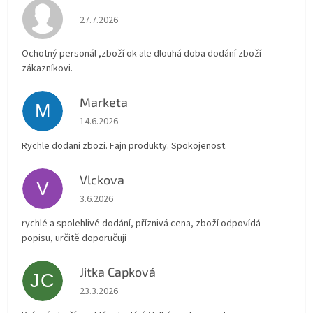
Hodnocení obchodu je 4 z 5 hvězdiček.
27.7.2026
Ochotný personál ,zboží ok ale dlouhá doba dodání zboží
zákazníkovi.
Marketa
M
Hodnocení obchodu je 5 z 5 hvězdiček.
14.6.2026
Rychle dodani zbozi. Fajn produkty. Spokojenost.
Vlckova
V
Hodnocení obchodu je 5 z 5 hvězdiček.
3.6.2026
rychlé a spolehlivé dodání, příznivá cena, zboží odpovídá
popisu, určitě doporučuji
Jitka Capková
JC
Hodnocení obchodu je 5 z 5 hvězdiček.
23.3.2026