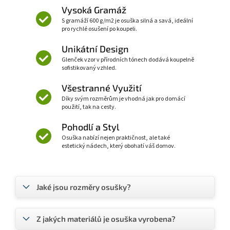
Vysoká Gramáž
S gramáží 600 g/m2 je osuška silná a savá, ideální
pro rychlé osušení po koupeli.
Unikátní Design
Glenček vzor v přírodních tónech dodává koupelně
sofistikovaný vzhled.
Všestranné Využití
Díky svým rozměrům je vhodná jak pro domácí
použití, tak na cesty.
Pohodlí a Styl
Osuška nabízí nejen praktičnost, ale také
estetický nádech, který obohatí váš domov.
Jaké jsou rozměry osušky?
Z jakých materiálů je osuška vyrobena?