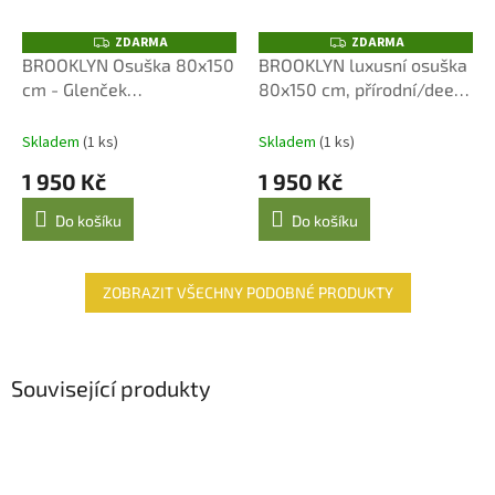
ZDARMA
ZDARMA
Z
Z
D
D
BROOKLYN Osuška 80x150
BROOKLYN luxusní osuška
A
A
cm - Glenček
80x150 cm, přírodní/deep
R
R
M
M
Nature/Black
sea
A
A
Skladem
(1 ks)
Skladem
(1 ks)
1 950 Kč
1 950 Kč
Do košíku
Do košíku
ZOBRAZIT VŠECHNY PODOBNÉ PRODUKTY
Související produkty