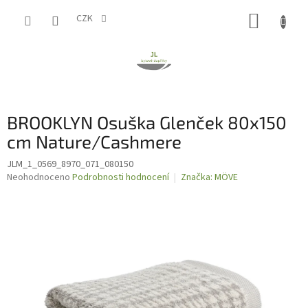
Přejít
NÁKUP
na
CZK
obsah
KOŠÍK
BROOKLYN Osuška Glenček 80x150
cm Nature/Cashmere
JLM_1_0569_8970_071_080150
Průměrné
Neohodnoceno
Podrobnosti hodnocení
Značka:
MÖVE
hodnocení
produktu
je
0,0
z
5
hvězdiček.