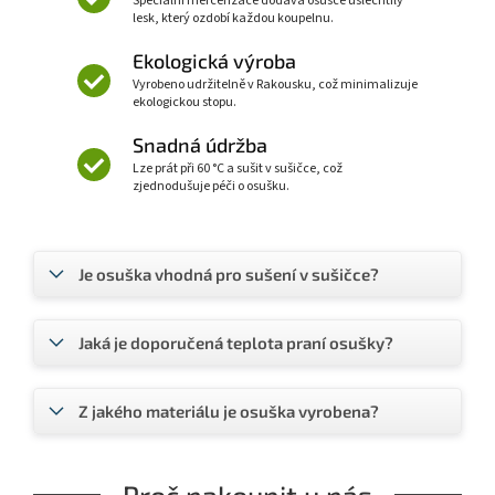
Speciální mercerizace dodává osušce ušlechtilý
lesk, který ozdobí každou koupelnu.
Ekologická výroba
Vyrobeno udržitelně v Rakousku, což minimalizuje
ekologickou stopu.
Snadná údržba
Lze prát při 60 °C a sušit v sušičce, což
zjednodušuje péči o osušku.
Je osuška vhodná pro sušení v sušičce?
Jaká je doporučená teplota praní osušky?
Z jakého materiálu je osuška vyrobena?
Proč nakoupit u nás