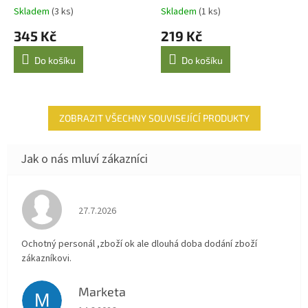
Skladem
(3 ks)
Skladem
(1 ks)
345 Kč
219 Kč
Do košíku
Do košíku
ZOBRAZIT VŠECHNY SOUVISEJÍCÍ PRODUKTY
Hodnocení obchodu je 4 z 5 hvězdiček.
27.7.2026
Ochotný personál ,zboží ok ale dlouhá doba dodání zboží
zákazníkovi.
Marketa
M
Hodnocení obchodu je 5 z 5 hvězdiček.