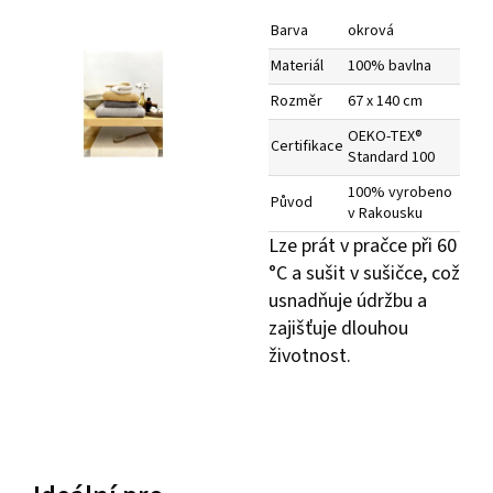
Barva
okrová
Materiál
100% bavlna
Rozměr
67 x 140 cm
OEKO-TEX®
Certifikace
Standard 100
100% vyrobeno
Původ
v Rakousku
Lze prát v pračce při 60
°C a sušit v sušičce, což
usnadňuje údržbu a
zajišťuje dlouhou
životnost.