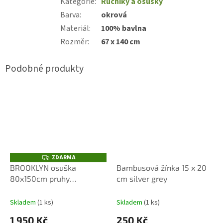
Kategorie
:
Ručníky a osušky
Barva
:
okrová
Materiál
:
100% bavlna
Rozměr
:
67 x 140 cm
ZDARMA
Z
D
BROOKLYN osuška
Bambusová žínka 15 x 20
A
80x150cm pruhy
cm silver grey
R
M
nature/black
A
Skladem
(1 ks)
Skladem
(1 ks)
1 950 Kč
250 Kč