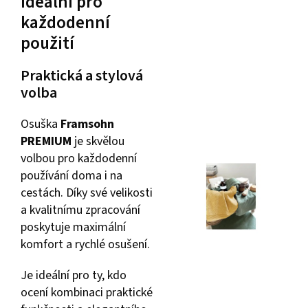
Ideální pro
každodenní
použití
Praktická a stylová
volba
Osuška
Framsohn
PREMIUM
je skvělou
volbou pro každodenní
používání doma i na
cestách. Díky své velikosti
a kvalitnímu zpracování
poskytuje maximální
komfort a rychlé osušení.
Je ideální pro ty, kdo
ocení kombinaci praktické