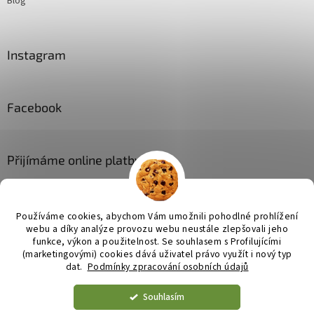
Blog
Instagram
Facebook
Přijímáme online platby
Používáme cookies, abychom Vám umožnili pohodlné prohlížení
webu a díky analýze provozu webu neustále zlepšovali jeho
funkce, výkon a použitelnost. Se
souhlasem s Profilujícími
(marketingovými) cookies dává uživatel právo využít i nový typ
Vytvořil Shoptet
dat.
Podmínky zpracování osobních údajů
Souhlasím
Copyright 2026
JL bytové doplňky
. Všechna práva vyhrazena.
Upravit nastavení cookies