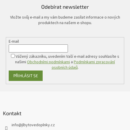
Odebírat newsletter
Vložte svůj e-mail a my vám budeme zasílat informace o nových
produktech na našem e-shopu.
E-mail
Vážený zákazníku, uvedením Vaší e-mail adresy souhlasíte s
našimi
Obchodními podmínkami
a
Podmínkami zpracování
osobních údajů
.
PŘIHLÁSIT SE
Z
á
p
a
Kontakt
t
info
@
jlbytovedoplnky.cz
í