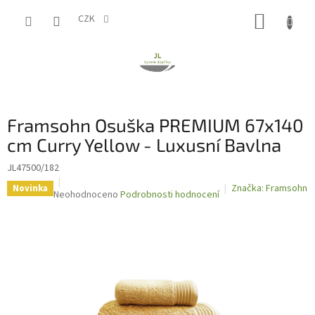
Přejít
NÁKUP
na
CZK
obsah
KOŠÍK
Framsohn Osuška PREMIUM 67x140
cm Curry Yellow - Luxusní Bavlna
JL47500/182
Značka:
Framsohn
Novinka
Průměrné
Neohodnoceno
Podrobnosti hodnocení
hodnocení
produktu
je
0,0
z
5
hvězdiček.