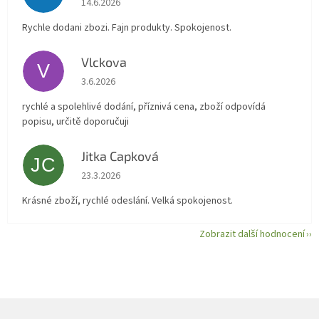
14.6.2026
Rychle dodani zbozi. Fajn produkty. Spokojenost.
Vlckova
V
Hodnocení obchodu je 5 z 5 hvězdiček.
3.6.2026
rychlé a spolehlivé dodání, příznivá cena, zboží odpovídá
popisu, určitě doporučuji
Jitka Capková
JC
Hodnocení obchodu je 5 z 5 hvězdiček.
23.3.2026
Krásné zboží, rychlé odeslání. Velká spokojenost.
Zobrazit další hodnocení