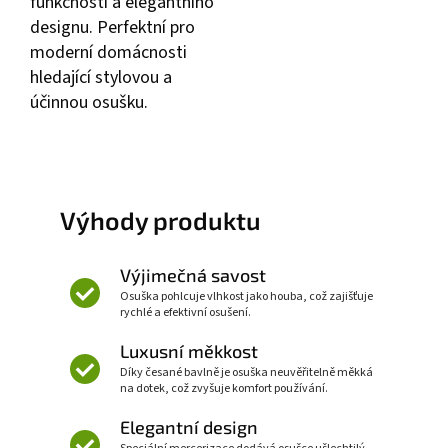
funkčnosti a elegantního
designu. Perfektní pro
moderní domácnosti
hledající stylovou a
účinnou osušku.
Výhody produktu
Výjimečná savost
Osuška pohlcuje vlhkost jako houba, což zajišťuje
rychlé a efektivní osušení.
Luxusní měkkost
Díky česané bavlně je osuška neuvěřitelně měkká
na dotek, což zvyšuje komfort používání.
Elegantní design