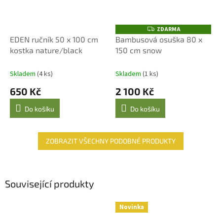
ZDARMA
Z
D
EDEN ručník 50 x 100 cm
Bambusová osuška 80 x
A
kostka nature/black
150 cm snow
R
M
A
Skladem
(4 ks)
Skladem
(1 ks)
650 Kč
2 100 Kč
Do košíku
Do košíku
ZOBRAZIT VŠECHNY PODOBNÉ PRODUKTY
Související produkty
Novinka