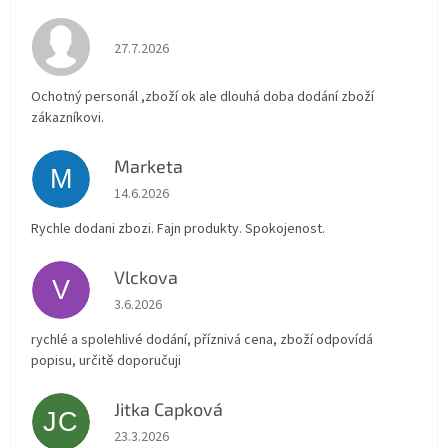
Hodnocení obchodu je 4 z 5 hvězdiček.
27.7.2026
Ochotný personál ,zboží ok ale dlouhá doba dodání zboží
zákazníkovi.
Marketa
M
Hodnocení obchodu je 5 z 5 hvězdiček.
14.6.2026
Rychle dodani zbozi. Fajn produkty. Spokojenost.
Vlckova
V
Hodnocení obchodu je 5 z 5 hvězdiček.
3.6.2026
rychlé a spolehlivé dodání, příznivá cena, zboží odpovídá
popisu, určitě doporučuji
Jitka Capková
JC
Hodnocení obchodu je 5 z 5 hvězdiček.
23.3.2026