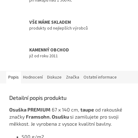
při nákupu nad 1 500 Kč
VŠE MÁME SKLADEM
produkty od nejlepších výrobců
KAMENNÝ OBCHOD
již od roku 2011
Popis
Hodnocení
Diskuze
Značka
Ostatní informace
Detailní popis produktu
Osuška PREMIUM
67 x 140 cm,
taupe
od rakouské
značky
Framsohn. Osušku
si zamilujete pro svoji
měkkost. Je vyrobena z vysoce kvalitní bavlny.
500 g/m2