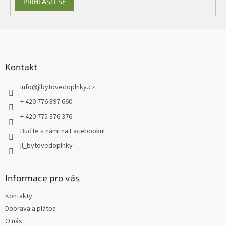
PŘIHLÁSIT SE
Z
á
p
a
Kontakt
t
info
@
jlbytovedoplnky.cz
í
+ 420 776 897 660
+ 420 775 376 376
Buďte s námi na Facebooku!
jl_bytovedoplnky
Informace pro vás
Kontakty
Doprava a platba
O nás