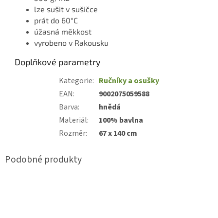
lze sušit v sušičce
prát do 60°C
úžasná měkkost
vyrobeno v Rakousku
Doplňkové parametry
Kategorie
:
Ručníky a osušky
EAN
:
9002075059588
Barva
:
hnědá
Materiál
:
100% bavlna
Rozměr
:
67 x 140 cm