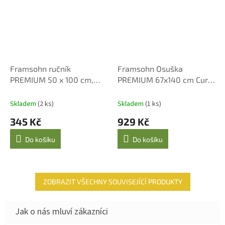
Framsohn ručník
Framsohn Osuška
PREMIUM 50 x 100 cm,
PREMIUM 67x140 cm Curry
taupe
Yellow - Luxusní Bavlna
Skladem
(2 ks)
Skladem
(1 ks)
345 Kč
929 Kč
Do košíku
Do košíku
ZOBRAZIT VŠECHNY SOUVISEJÍCÍ PRODUKTY