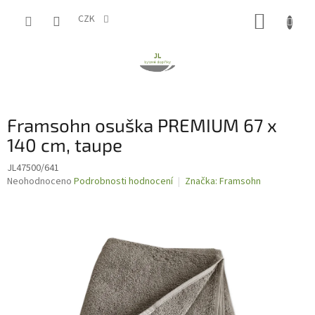
Přejít
NÁKUP
na
CZK
obsah
KOŠÍK
Framsohn osuška PREMIUM 67 x
140 cm, taupe
JL47500/641
Průměrné
Neohodnoceno
Podrobnosti hodnocení
Značka:
Framsohn
hodnocení
produktu
je
0,0
z
5
hvězdiček.