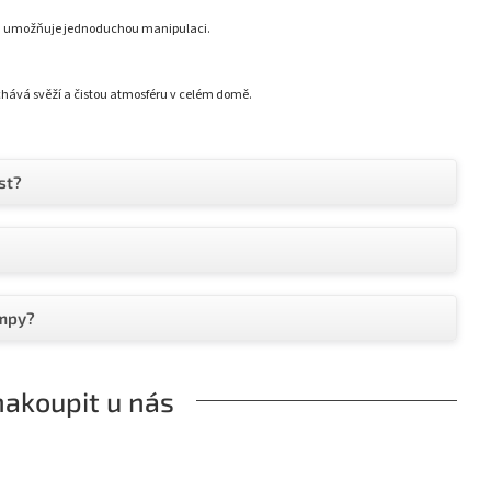
 a umožňuje jednoduchou manipulaci.
chává svěží a čistou atmosféru v celém domě.
st?
ampy?
nakoupit u nás