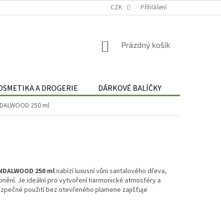
Podmínky zpracování osobních údajů
CZK
Odstoupení od smlouvy
Přihlášení
Re
NÁKUPNÍ
Prázdný košík
KOŠÍK
OSMETIKA A DROGERIE
DÁRKOVÉ BALÍČKY
DÁRKOVÉ 
ANDALWOOD 250 ml
ANDALWOOD 250 ml
nabízí luxusní vůni santalového dřeva,
nění. Je ideální pro vytvoření harmonické atmosféry a
zpečné použití bez otevřeného plamene zajišťuje