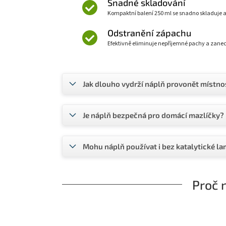
Snadné skladování
Kompaktní balení 250 ml se snadno skladuje
Odstranění zápachu
Efektivně eliminuje nepříjemné pachy a zane
Jak dlouho vydrží náplň provonět místno
Je náplň bezpečná pro domácí mazlíčky?
Mohu náplň používat i bez katalytické l
Proč 