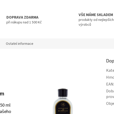
VŠE MÁME SKLADEM
DOPRAVA ZDARMA
produkty od nejlepších
při nákupu nad 1 500 Kč
výrobců
Ostatní informace
Dop
Kate
Hmo
EAN
Dob
em
pro
Obj
50 ml
vašeho