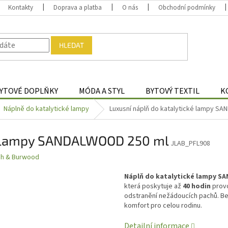
Kontakty
Doprava a platba
O nás
Obchodní podmínky
HLEDAT
YTOVÉ DOPLŇKY
MÓDA A STYL
BYTOVÝ TEXTIL
K
Náplně do katalytické lampy
Luxusní náplň do katalytické lampy S
ké lampy SANDALWOOD 250 ml
JLAB_PFL908
gh & Burwood
Náplň do katalytické lampy S
která poskytuje až
40 hodin
provo
odstranění nežádoucích pachů. Be
komfort pro celou rodinu.
Detailní informace