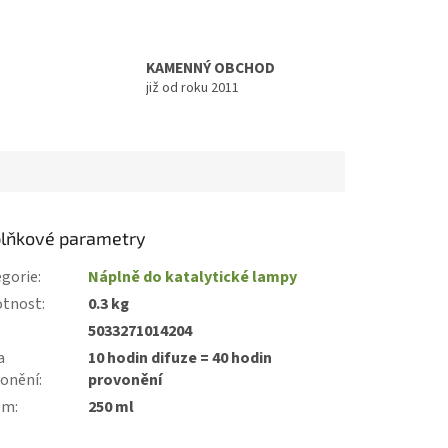
KAMENNÝ OBCHOD
již od roku 2011
lňkové parametry
gorie
:
Náplně do katalytické lampy
tnost
:
0.3 kg
:
5033271014204
a
10 hodin difuze = 40 hodin
vonění
:
provonění
em
:
250 ml