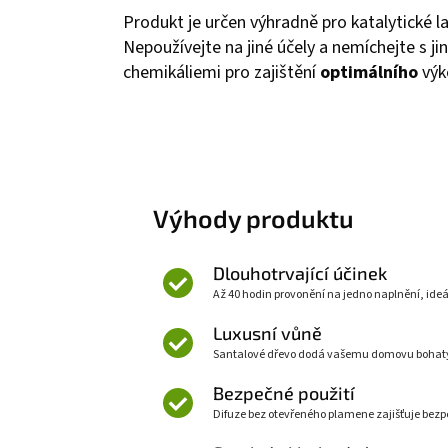
Produkt je určen výhradně pro katalytické l
Nepoužívejte na jiné účely a nemíchejte s ji
chemikáliemi pro zajištění
optimálního
výk
Výhody produktu
Dlouhotrvající účinek
Až 40 hodin provonění na jedno naplnění, ideá
Luxusní vůně
Santalové dřevo dodá vašemu domovu bohatý 
Bezpečné použití
Difuze bez otevřeného plamene zajišťuje bezp