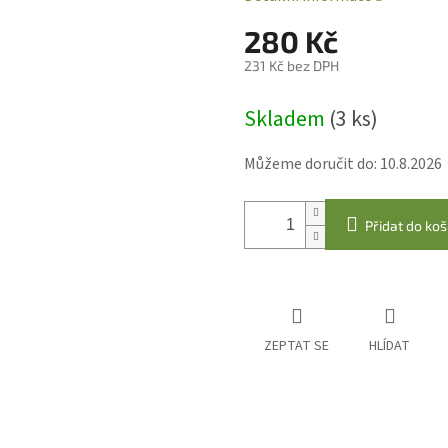
280 Kč
231 Kč bez DPH
Měrná
Skladem
(3 ks)
cena:
Můžeme doručit do:
10.8.2026
Přidat do koš
ZEPTAT SE
HLÍDAT