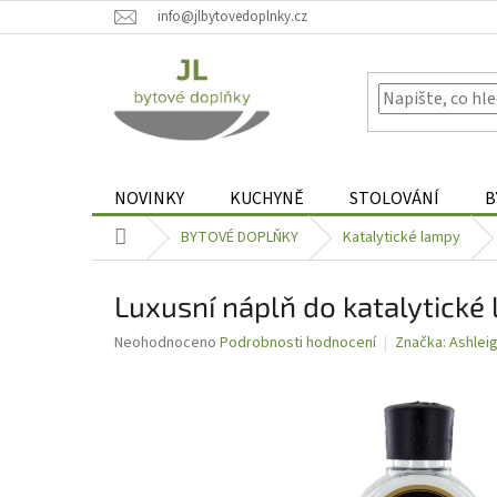
Přejít
info@jlbytovedoplnky.cz
na
obsah
NOVINKY
KUCHYNĚ
STOLOVÁNÍ
B
Domů
BYTOVÉ DOPLŇKY
Katalytické lampy
Luxusní náplň do katalytic
Průměrné
Neohodnoceno
Podrobnosti hodnocení
Značka:
Ashlei
hodnocení
produktu
je
0,0
z
5
hvězdiček.