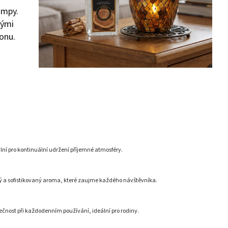
ampy.
nými
onu.
lní pro kontinuální udržení příjemné atmosféry.
a sofistikovaný aroma, které zaujme každého návštěvníka.
ečnost při každodenním používání, ideální pro rodiny.