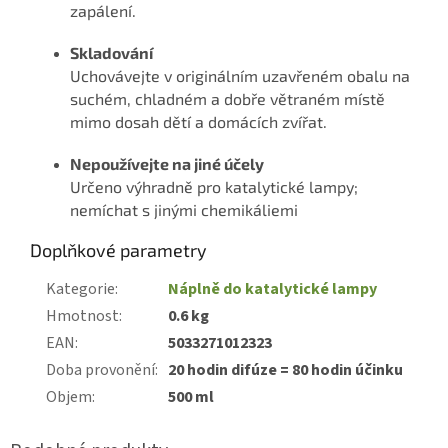
zapálení.
Skladování
Uchovávejte v originálním uzavřeném obalu na
suchém, chladném a dobře větraném místě
mimo dosah dětí a domácích zvířat.
Nepoužívejte na jiné účely
Určeno výhradně pro katalytické lampy;
nemíchat s jinými chemikáliemi
Doplňkové parametry
Kategorie
:
Náplně do katalytické lampy
Hmotnost
:
0.6 kg
EAN
:
5033271012323
Doba provonění
:
20 hodin difúze = 80 hodin účinku
Objem
:
500 ml