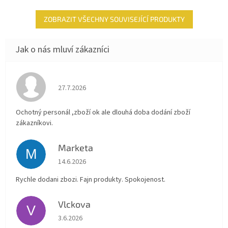
ZOBRAZIT VŠECHNY SOUVISEJÍCÍ PRODUKTY
Hodnocení obchodu je 4 z 5 hvězdiček.
27.7.2026
Ochotný personál ,zboží ok ale dlouhá doba dodání zboží
zákazníkovi.
Marketa
M
Hodnocení obchodu je 5 z 5 hvězdiček.
14.6.2026
Rychle dodani zbozi. Fajn produkty. Spokojenost.
Vlckova
V
Hodnocení obchodu je 5 z 5 hvězdiček.
3.6.2026