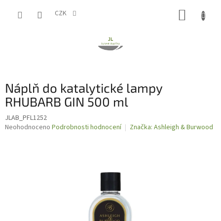
Přejít
NÁKUP
na
CZK
obsah
KOŠÍK
Náplň do katalytické lampy
RHUBARB GIN 500 ml
JLAB_PFL1252
Průměrné
Neohodnoceno
Podrobnosti hodnocení
Značka:
Ashleigh & Burwood
hodnocení
produktu
je
0,0
z
5
hvězdiček.