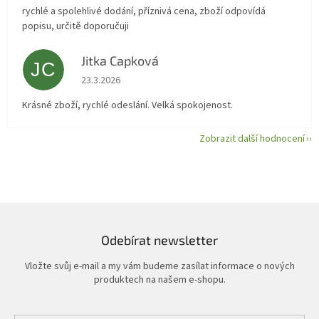
rychlé a spolehlivé dodání, příznivá cena, zboží odpovídá
popisu, určitě doporučuji
Jitka Capková
JC
Hodnocení obchodu je 5 z 5 hvězdiček.
23.3.2026
Krásné zboží, rychlé odeslání. Velká spokojenost.
Zobrazit další hodnocení
Odebírat newsletter
Vložte svůj e-mail a my vám budeme zasílat informace o nových
produktech na našem e-shopu.