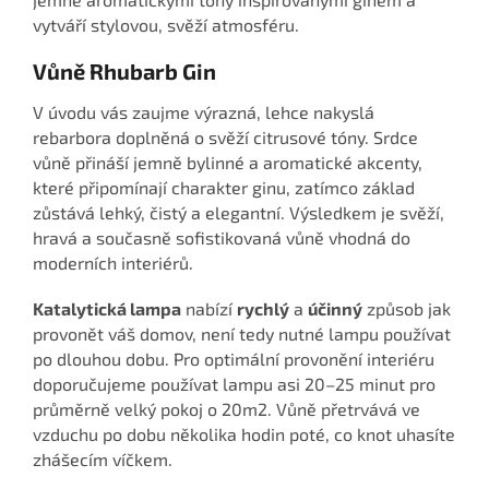
vytváří stylovou, svěží atmosféru.
Vůně Rhubarb Gin
V úvodu vás zaujme výrazná, lehce nakyslá
rebarbora doplněná o svěží citrusové tóny. Srdce
vůně přináší jemně bylinné a aromatické akcenty,
které připomínají charakter ginu, zatímco základ
zůstává lehký, čistý a elegantní. Výsledkem je svěží,
hravá a současně sofistikovaná vůně vhodná do
moderních interiérů.
Katalytická lampa
nabízí
rychlý
a
účinný
způsob jak
provonět váš domov, není tedy nutné lampu používat
po dlouhou dobu. Pro optimální provonění interiéru
doporučujeme používat lampu asi 20–25 minut pro
průměrně velký pokoj o 20m2. Vůně přetrvává ve
vzduchu po dobu několika hodin poté, co knot uhasíte
zhášecím víčkem.