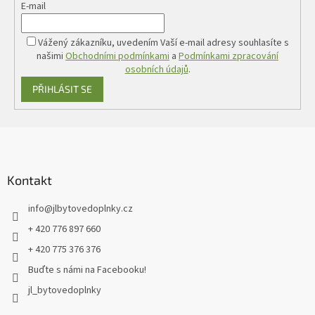
E-mail
Vážený zákazníku, uvedením Vaší e-mail adresy souhlasíte s
našimi
Obchodními podmínkami
a
Podmínkami zpracování
osobních údajů
.
PŘIHLÁSIT SE
Z
á
p
a
Kontakt
t
info
@
jlbytovedoplnky.cz
í
+ 420 776 897 660
+ 420 775 376 376
Buďte s námi na Facebooku!
jl_bytovedoplnky