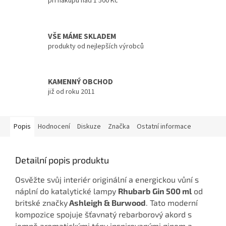
při nákupu nad 1 500 Kč
VŠE MÁME SKLADEM
produkty od nejlepších výrobců
KAMENNÝ OBCHOD
již od roku 2011
Popis
Hodnocení
Diskuze
Značka
Ostatní informace
Detailní popis produktu
Osvěžte svůj interiér originální a energickou vůní s
náplní do katalytické lampy
Rhubarb Gin 500 ml
od
britské značky
Ashleigh & Burwood
. Tato moderní
kompozice spojuje šťavnatý rebarborový akord s
jemně aromatickými tóny inspirovanými ginem a