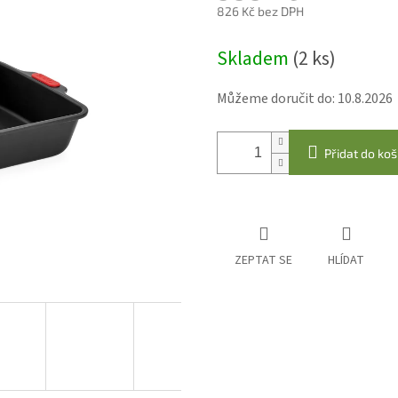
826 Kč bez DPH
Měrná
Skladem
(2 ks)
cena:
Můžeme doručit do:
10.8.2026
Přidat do koš
ZEPTAT SE
HLÍDAT