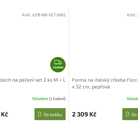
Kód:
JLPB-WB-SET-0002
Kód:
Z
ZDARMA
D
A
lech na pečení set 2 ks M + L
Forma na italský chleba Focc
R
x 32 cm, pepřová
M
A
Skladem
(1 balení)
Skla
Průměrné
hodnocení
produktu
 Kč
2 309 Kč
Do košíku
Do 
je
5,0
z
5