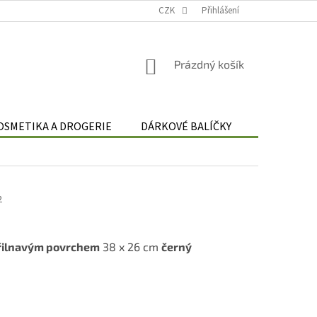
Podmínky zpracování osobních údajů
CZK
Odstoupení od smlouvy
Přihlášení
Re
NÁKUPNÍ
Prázdný košík
KOŠÍK
OSMETIKA A DROGERIE
DÁRKOVÉ BALÍČKY
DÁRKOVÉ 
2
přilnavým povrchem
38 x 26 cm
černý