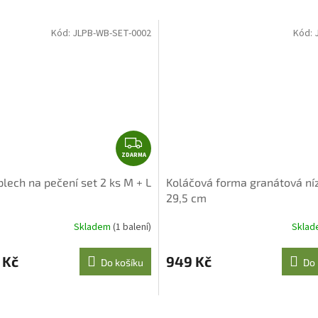
hvězdiček.
Kód:
JLPB-WB-SET-0002
Kód:
Z
ZDARMA
D
A
lech na pečení set 2 ks M + L
Koláčová forma granátová ní
R
29,5 cm
M
A
Skladem
(1 balení)
Skla
 Kč
949 Kč
Do košíku
Do 