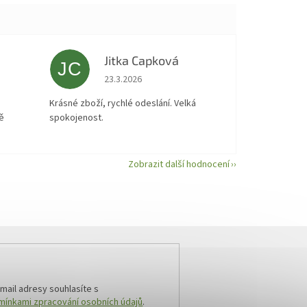
Jitka Capková
JC
 5 z 5 hvězdiček.
Hodnocení obchodu je 5 z 5 hvězdiček.
23.3.2026
á
Krásné zboží, rychlé odeslání. Velká
ě
spokojenost.
Zobrazit další hodnocení
mail adresy souhlasíte s
ínkami zpracování osobních údajů
.