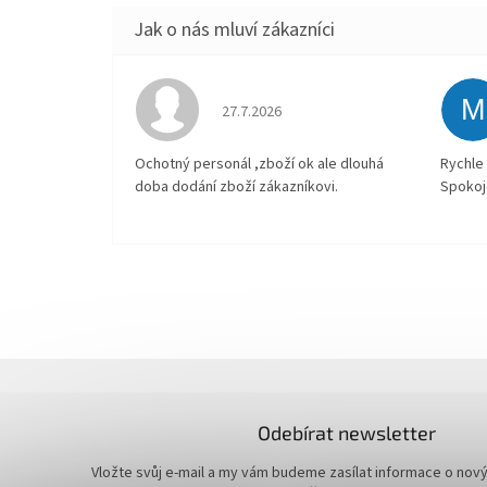
M
Hodnocení obchodu je 4 z 5 hvězdiček.
27.7.2026
Ochotný personál ,zboží ok ale dlouhá
Rychle 
doba dodání zboží zákazníkovi.
Spokoj
Odebírat newsletter
Vložte svůj e-mail a my vám budeme zasílat informace o nov