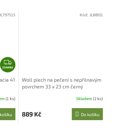
JL797515
Kód:
JLWB01
Z
ZDARMA
D
A
acia 41
Woll plech na pečení s nepřilnavým
R
povrchem 33 x 23 cm černý
M
A
dem
(1 ks)
Skladem
(2 ks)
889 Kč
košíku
Do košíku