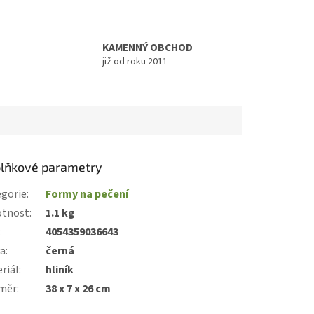
KAMENNÝ OBCHOD
již od roku 2011
lňkové parametry
gorie
:
Formy na pečení
tnost
:
1.1 kg
:
4054359036643
va
:
černá
riál
:
hliník
měr
:
38 x 7 x 26 cm