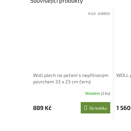
Související produkty
Kód:
JLWB01
Woll plech na pečení s nepřilnavým
WOLL p
povrchem 33 x 23 cm černý
Skladem
(2 ks)
889 Kč
1 560
Do košíku