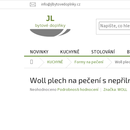
Přejít
info@jlbytovedoplnky.cz
na
obsah
NOVINKY
KUCHYNĚ
STOLOVÁNÍ
B
Domů
KUCHYNĚ
Formy na pečení
Woll ple
Woll plech na pečení s nepř
Průměrné
Neohodnoceno
Podrobnosti hodnocení
Značka:
WOLL
hodnocení
produktu
je
0,0
z
5
hvězdiček.