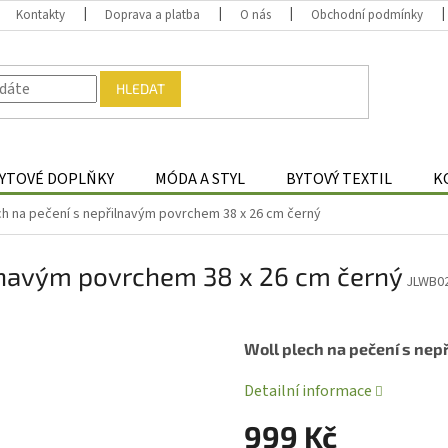
Kontakty
Doprava a platba
O nás
Obchodní podmínky
HLEDAT
YTOVÉ DOPLŇKY
MÓDA A STYL
BYTOVÝ TEXTIL
K
ch na pečení s nepřilnavým povrchem 38 x 26 cm černý
ilnavým povrchem 38 x 26 cm černý
JLWB0
Woll plech na pečení s ne
Detailní informace
999 Kč