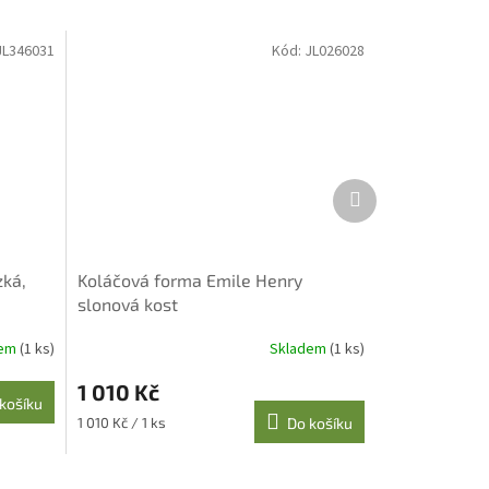
JL346031
Kód:
JL026028
Další
produkt
zká,
Koláčová forma Emile Henry
slonová kost
dem
(1 ks)
Skladem
(1 ks)
1 010 Kč
košíku
Měrná
1 010 Kč / 1 ks
Do košíku
cena: