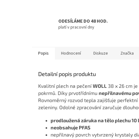
ODESÍLÁME DO 48 HOD.
platí v pracovní dny
Popis
Hodnocení
Diskuze
Značka
Detailní popis produktu
Kvalitní plech na pečení
WOLL
38 x 26 cm je 
pokrmů. Díky prvotřídnímu
nepřilnavému po
Rovnoměrný rozvod tepla zajišťuje perfektní 
zeleniny. Odolné zpracování zaručuje dlouhou 
prodloužená záruka na tělo plechu 10 
neobsahuje PFAS
nepřilnavý povrch vytvrzený krystaly 