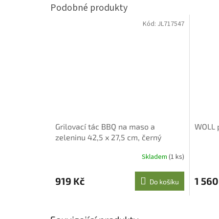
Kód:
JL717547
Grilovací tác BBQ na maso a
WOLL p
zeleninu 42,5 x 27,5 cm, černý
Skladem
(1 ks)
919 Kč
1 560
Do košíku