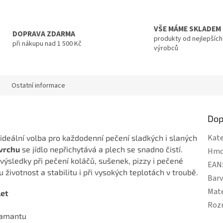
VŠE MÁME SKLADEM
DOPRAVA ZDARMA
produkty od nejlepších
při nákupu nad 1 500 Kč
výrobců
Ostatní informace
Dop
Kate
ideální volba pro každodenní pečení sladkých i slaných
vrchu
se jídlo nepřichytává a plech se snadno čistí.
Hmo
výsledky při pečení koláčů, sušenek, pizzy i pečené
EAN
životnost a stabilitu i při vysokých teplotách v troubě.
Bar
Mate
let
Roz
diamantu