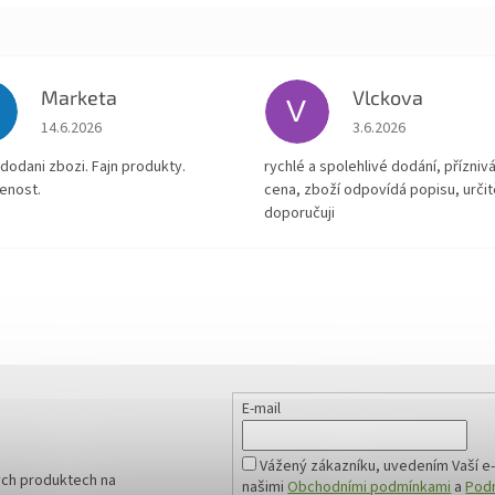
Marketa
Vlckova
V
Hodnocení obchodu je 5 z 5 hvězdiček.
Hodnocení obchodu je
14.6.2026
3.6.2026
dodani zbozi. Fajn produkty.
rychlé a spolehlivé dodání, přízniv
enost.
cena, zboží odpovídá popisu, určit
doporučuji
E-mail
Vážený zákazníku, uvedením Vaší e-
ých produktech na
našimi
Obchodními podmínkami
a
Podm