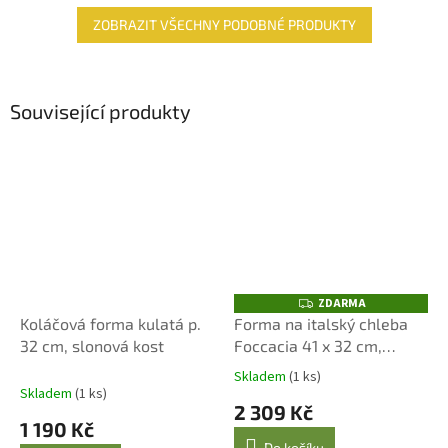
ZOBRAZIT VŠECHNY PODOBNÉ PRODUKTY
Související produkty
ZDARMA
Z
D
Koláčová forma kulatá p.
Forma na italský chleba
A
32 cm, slonová kost
Foccacia 41 x 32 cm,
R
M
pepřová
A
Skladem
(1 ks)
Průměrné
Skladem
(1 ks)
hodnocení
2 309 Kč
produktu
1 190 Kč
je
Do košíku