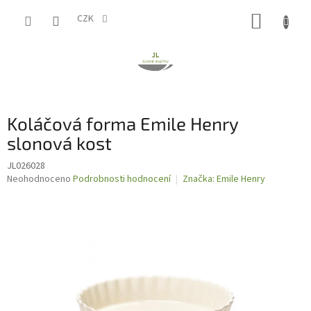
Přejít
NÁKUP
na
CZK
obsah
KOŠÍK
Koláčová forma Emile Henry
slonová kost
JL026028
Průměrné
Neohodnoceno
Podrobnosti hodnocení
Značka:
Emile Henry
hodnocení
produktu
je
0,0
z
5
hvězdiček.