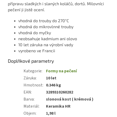
přípravu sladkých i slaných koláčů, dortů. Milovníci
pečení ji jistě ocení.
vhodná do trouby do 270°C
vhodná do
mikrovlnné trouby
vhodná do myčky
neobsahuje kadmium ani olovo
10 let záruka na výrobní vady
vyrobeno ve Francii
Doplňkové parametry
Kategorie
:
Formy na pečení
Záruka
:
10 let
Hmotnost
:
0.346 kg
EAN
:
3289310260282
Barva
:
slonová kost ( krémová )
Materiál
:
Keramika HR
Objem
:
1,98 l