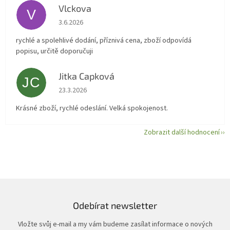
Vlckova
V
Hodnocení obchodu je 5 z 5 hvězdiček.
3.6.2026
rychlé a spolehlivé dodání, příznivá cena, zboží odpovídá
popisu, určitě doporučuji
Jitka Capková
JC
Hodnocení obchodu je 5 z 5 hvězdiček.
23.3.2026
Krásné zboží, rychlé odeslání. Velká spokojenost.
Zobrazit další hodnocení
Odebírat newsletter
Vložte svůj e-mail a my vám budeme zasílat informace o nových