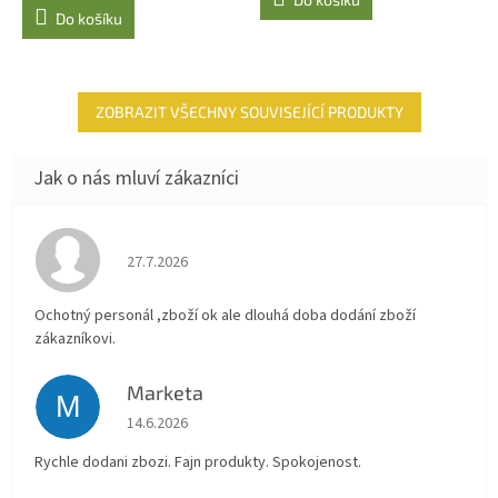
5,0
Do košíku
z
5
hvězdiček.
ZOBRAZIT VŠECHNY SOUVISEJÍCÍ PRODUKTY
Hodnocení obchodu je 4 z 5 hvězdiček.
27.7.2026
Ochotný personál ,zboží ok ale dlouhá doba dodání zboží
zákazníkovi.
Marketa
M
Hodnocení obchodu je 5 z 5 hvězdiček.
14.6.2026
Rychle dodani zbozi. Fajn produkty. Spokojenost.