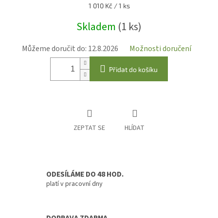
Měrná
1 010 Kč / 1 ks
cena:
Skladem
(1 ks)
Můžeme doručit do:
12.8.2026
Možnosti doručení
Přidat do košíku
ZEPTAT SE
HLÍDAT
ODESÍLÁME DO 48 HOD.
platí v pracovní dny