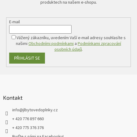
produktech na našem e-shopu.
E-mail
Vážený zákazníku, uvedením Vaší e-mail adresy souhlasíte s
našimi
Obchodními podmínkami
a
Podmínkami zpracování
osobních údajů
.
PŘIHLÁSIT SE
Z
á
p
a
Kontakt
t
info
@
jlbytovedoplnky.cz
í
+ 420 776 897 660
+ 420 775 376 376
Buďte s námi na Facebooku!