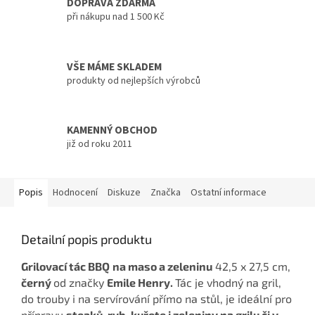
DOPRAVA ZDARMA
při nákupu nad 1 500 Kč
VŠE MÁME SKLADEM
produkty od nejlepších výrobců
KAMENNÝ OBCHOD
již od roku 2011
Popis
Hodnocení
Diskuze
Značka
Ostatní informace
Detailní popis produktu
Grilovací tác BBQ
na maso a zeleninu
42,5 x 27,5 cm,
černý
od značky
Emile Henry.
Tác je vhodný na gril,
do trouby i na servírování přímo na stůl, je ideální pro
přípravu
steaků, ryb, kuřete i zeleniny na grilu či v