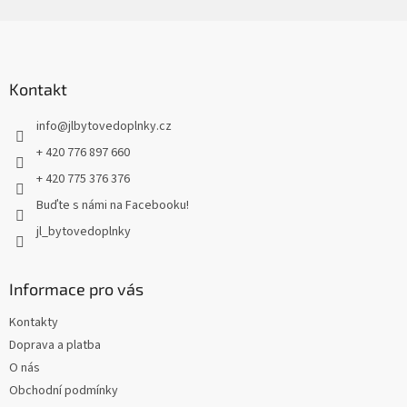
Z
á
p
a
Kontakt
t
info
@
jlbytovedoplnky.cz
í
+ 420 776 897 660
+ 420 775 376 376
Buďte s námi na Facebooku!
jl_bytovedoplnky
Informace pro vás
Kontakty
Doprava a platba
O nás
Obchodní podmínky