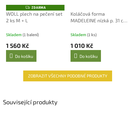
ZDARMA
Z
D
WOLL plech na pečení set
Koláčová forma
A
2 ks M + L
MADELEINE nízká p. 31 cm
R
M
vanilková
A
Skladem
(1 balení)
Skladem
(1 ks)
1 560 Kč
1 010 Kč
Do košíku
Do košíku
ZOBRAZIT VŠECHNY PODOBNÉ PRODUKTY
Související produkty