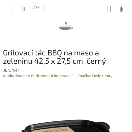
Přejít
NÁKUP
na
CZK
obsah
KOŠÍK
Grilovací tác BBQ na maso a
zeleninu 42,5 x 27,5 cm, černý
JL717547
Průměrné
Neohodnoceno
Podrobnosti hodnocení
Značka:
Emile Henry
hodnocení
produktu
je
0,0
z
5
hvězdiček.