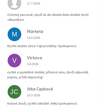
Hodnocení obchodu je 4 z 5 hvězdiček.
27.7.2026
Ochotný personál ,zboží ok ale dlouhá doba dodání zboží
zákazníkovi.
Marketa
M
Hodnocení obchodu je 5 z 5 hvězdiček.
14.6.2026
Rychle dodani zbozi. Fajn produkty. Spokojenost.
Vlckova
V
Hodnocení obchodu je 5 z 5 hvězdiček.
3.6.2026
rychlé a spolehlivé dodání, příznivá cena, zboží odpovídá
popisu, určitě doporučuji
Jitka Capková
JC
Hodnocení obchodu je 5 z 5 hvězdiček.
23.3.2026
Krásné zboží, rychlé odeslání. Velká spokojenost.