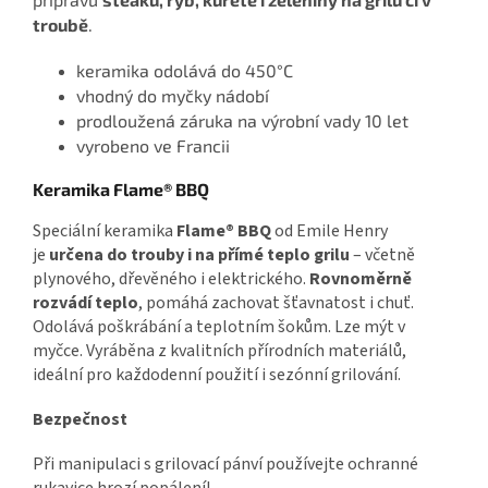
troubě
.
keramika odolává do 450°C
vhodný do myčky nádobí
prodloužená záruka na výrobní vady 10 let
vyrobeno ve Francii
Keramika Flame® BBQ
Speciální keramika
Flame® BBQ
od Emile Henry
je
určena do trouby i na přímé teplo grilu
– včetně
plynového, dřevěného i elektrického.
Rovnoměrně
rozvádí teplo
, pomáhá zachovat šťavnatost i chuť.
Odolává poškrábání a teplotním šokům. Lze mýt v
myčce. Vyráběna z kvalitních přírodních materiálů,
ideální pro každodenní použití i sezónní grilování.
Bezpečnost
Při manipulaci s grilovací pánví používejte ochranné
rukavice hrozí popálení!