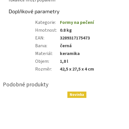
Doplňkové parametry
Kategorie
:
Formy na pečení
Hmotnost
:
0.8 kg
EAN
:
3289317175473
Barva
:
černá
Materiál
:
keramika
Objem
:
1,8 l
Rozměr
:
42,5 x 27,5 x 4 cm
Novinka