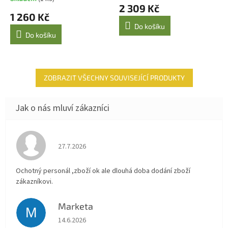
hodnocení
2 309 Kč
produktu
1 260 Kč
je
Do košíku
5,0
Do košíku
z
5
hvězdiček.
ZOBRAZIT VŠECHNY SOUVISEJÍCÍ PRODUKTY
Hodnocení obchodu je 4 z 5 hvězdiček.
27.7.2026
Ochotný personál ,zboží ok ale dlouhá doba dodání zboží
zákazníkovi.
Marketa
M
Hodnocení obchodu je 5 z 5 hvězdiček.
14.6.2026