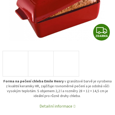
Z
ZDARMA
D
A
R
A
Forma na pečení chleba Emile Henry
v granátové barvě je vyrobena
z kvalitní keramiky HR, zajišťuje rovnoměrné pečení a je odolná vůči
vysokým teplotám. S objemem 2,2 l a rozměry 28 × 12 × 14,5 cm je
ideální pro různé druhy chleba.
Detailní informace