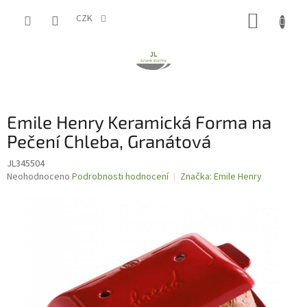
Přejít
NÁKUP
na
CZK
obsah
KOŠÍK
Emile Henry Keramická Forma na
Pečení Chleba, Granátová
JL345504
Průměrné
Neohodnoceno
Podrobnosti hodnocení
Značka:
Emile Henry
hodnocení
produktu
je
0,0
z
5
hvězdiček.