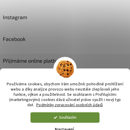
Instagram
Facebook
Přijímáme online platby
Používáme cookies, abychom Vám umožnili pohodlné prohlížení
webu a díky analýze provozu webu neustále zlepšovali jeho
funkce, výkon a použitelnost. Se
souhlasem s Profilujícími
(marketingovými) cookies dává uživatel právo využít i nový typ
Vytvořil Shoptet
dat.
Podmínky zpracování osobních údajů
Souhlasím
Copyright 2026
JL bytové doplňky
. Všechna práva vyhrazena.
Upravit nastavení cookies
Nastavení