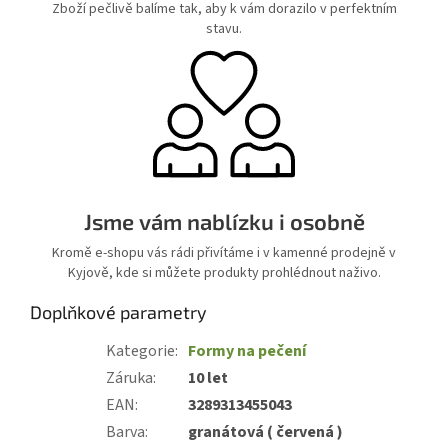
Zboží pečlivě balíme tak, aby k vám dorazilo v perfektním
stavu.
Jsme vám nablízku i osobně
Kromě e-shopu vás rádi přivítáme i v kamenné prodejně v
Kyjově, kde si můžete produkty prohlédnout naživo.
Doplňkové parametry
Kategorie
:
Formy na pečení
Záruka
:
10 let
EAN
:
3289313455043
Barva
:
granátová ( červená )