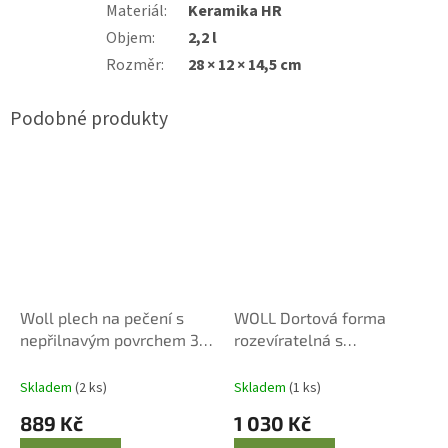
Materiál
:
Keramika HR
Objem
:
2,2 l
Rozměr
:
28 × 12 × 14,5 cm
Woll plech na pečení s
WOLL Dortová forma
nepřilnavým povrchem 33
rozevíratelná s
x 23 cm černý
nepřilnavým povrchem Ø
26 cm černá
Skladem
(2 ks)
Skladem
(1 ks)
889 Kč
1 030 Kč