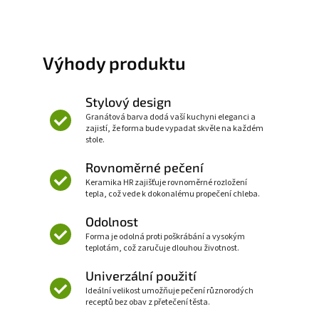
Výhody produktu
Stylový design
Granátová barva dodá vaší kuchyni eleganci a
zajistí, že forma bude vypadat skvěle na každém
stole.
Rovnoměrné pečení
Keramika HR zajišťuje rovnoměrné rozložení
tepla, což vede k dokonalému propečení chleba.
Odolnost
Forma je odolná proti poškrábání a vysokým
teplotám, což zaručuje dlouhou životnost.
Univerzální použití
Ideální velikost umožňuje pečení různorodých
receptů bez obav z přetečení těsta.