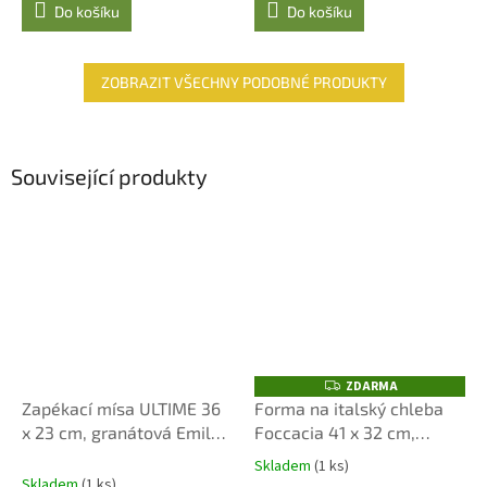
Do košíku
Do košíku
ZOBRAZIT VŠECHNY PODOBNÉ PRODUKTY
Související produkty
ZDARMA
Z
D
Zapékací mísa ULTIME 36
Forma na italský chleba
A
x 23 cm, granátová Emile
Foccacia 41 x 32 cm,
R
M
Henry
pepřová
A
Skladem
(1 ks)
Průměrné
Skladem
(1 ks)