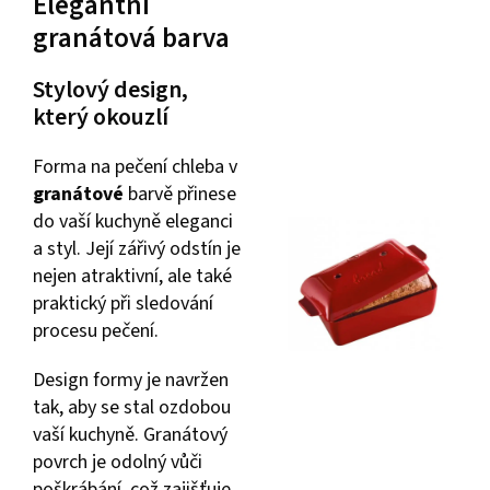
Elegantní
granátová barva
Stylový design,
který okouzlí
Forma na pečení chleba v
granátové
barvě přinese
do vaší kuchyně eleganci
a styl. Její zářivý odstín je
nejen atraktivní, ale také
praktický při sledování
procesu pečení.
Design formy je navržen
tak, aby se stal ozdobou
vaší kuchyně. Granátový
povrch je odolný vůči
poškrábání, což zajišťuje