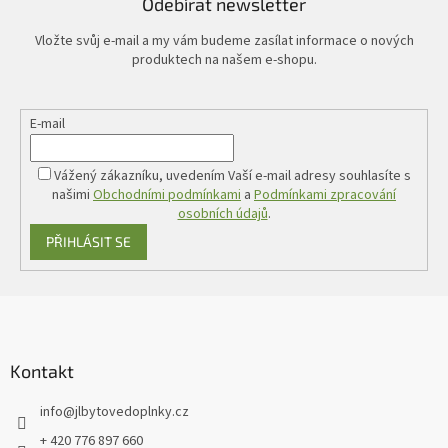
Odebírat newsletter
Vložte svůj e-mail a my vám budeme zasílat informace o nových
produktech na našem e-shopu.
E-mail
Vážený zákazníku, uvedením Vaší e-mail adresy souhlasíte s
našimi
Obchodními podmínkami
a
Podmínkami zpracování
osobních údajů
.
PŘIHLÁSIT SE
Z
á
p
a
Kontakt
t
info
@
jlbytovedoplnky.cz
í
+ 420 776 897 660