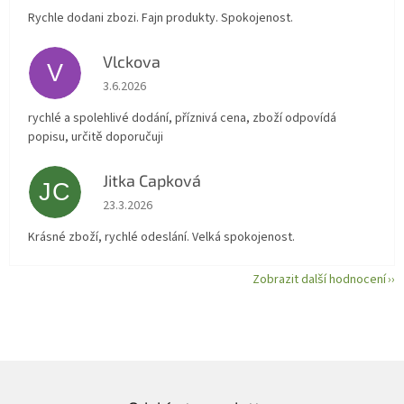
Rychle dodani zbozi. Fajn produkty. Spokojenost.
Vlckova
V
Hodnocení obchodu je 5 z 5 hvězdiček.
3.6.2026
rychlé a spolehlivé dodání, příznivá cena, zboží odpovídá
popisu, určitě doporučuji
Jitka Capková
JC
Hodnocení obchodu je 5 z 5 hvězdiček.
23.3.2026
Krásné zboží, rychlé odeslání. Velká spokojenost.
Zobrazit další hodnocení