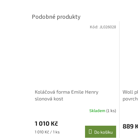
Kód:
JL026028
Koláčová forma Emile Henry
Woll p
slonová kost
povrch
Skladem
(1 ks)
1 010 Kč
889 
Měrná
1 010 Kč / 1 ks
Do košíku
cena: