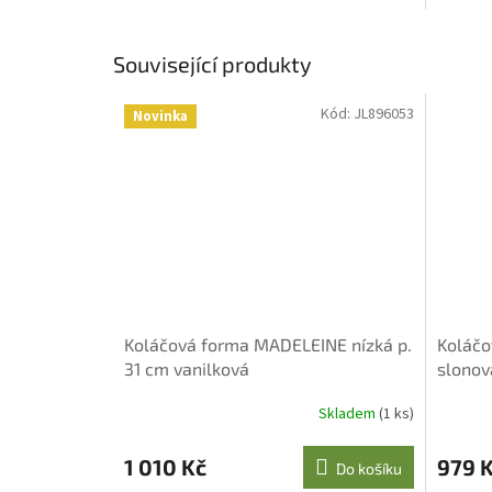
Související produkty
Kód:
JL896053
Novinka
Koláčová forma MADELEINE nízká p.
Koláčo
31 cm vanilková
slonov
Skladem
(1 ks)
1 010 Kč
979 
Do košíku