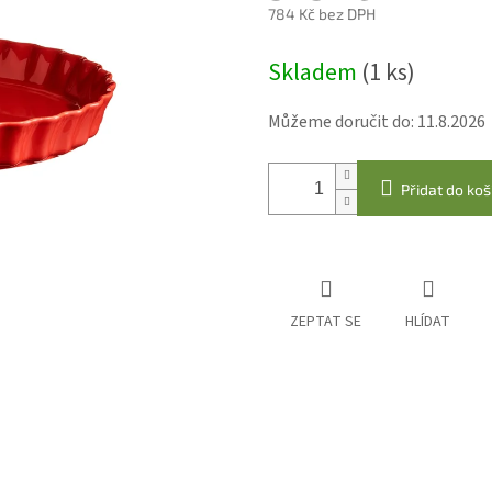
784 Kč bez DPH
Měrná
Skladem
(1 ks)
cena:
Můžeme doručit do:
11.8.2026
Přidat do koš
ZEPTAT SE
HLÍDAT