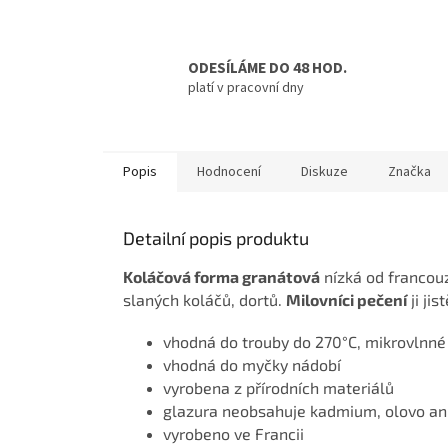
ODESÍLÁME DO 48 HOD.
platí v pracovní dny
Popis
Hodnocení
Diskuze
Značka
Detailní popis produktu
Koláčová forma granátová
nízká od francou
slaných koláčů, dortů.
Milovníci pečení
ji jis
vhodná do trouby do 270°C, mikrovlnné
vhodná do myčky nádobí
vyrobena z přírodních materiálů
glazura neobsahuje kadmium, olovo ani
vyrobeno ve Francii