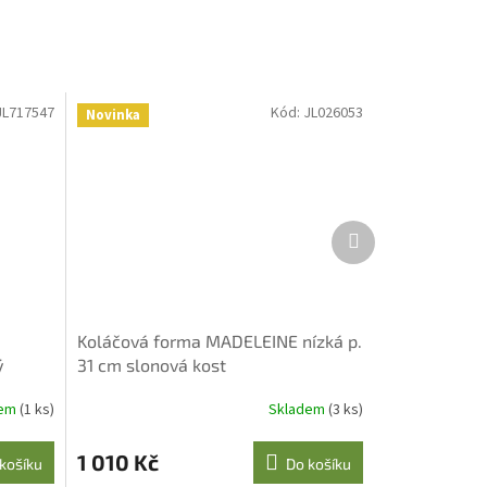
JL717547
Kód:
JL026053
Novinka
Další
produkt
Koláčová forma MADELEINE nízká p.
ý
31 cm slonová kost
dem
(1 ks)
Skladem
(3 ks)
1 010 Kč
košíku
Do košíku