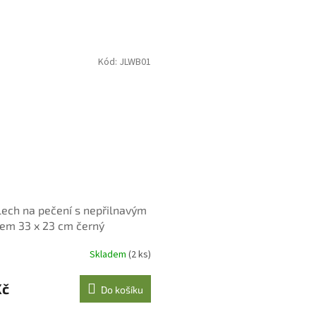
Kód:
JLWB01
lech na pečení s nepřilnavým
em 33 x 23 cm černý
Skladem
(2 ks)
Kč
Do košíku