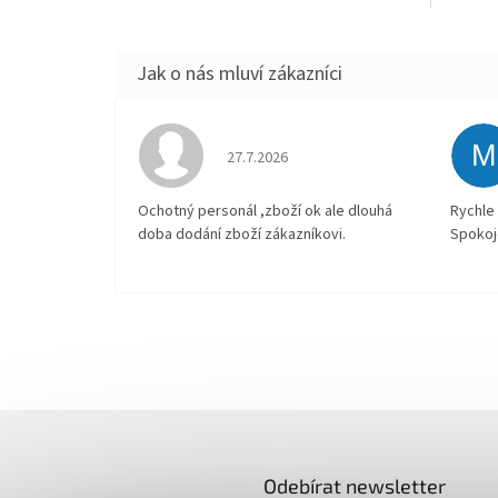
M
Hodnocení obchodu je 4 z 5 hvězdiček.
27.7.2026
Ochotný personál ,zboží ok ale dlouhá
Rychle 
doba dodání zboží zákazníkovi.
Spokoj
Odebírat newsletter