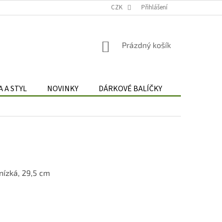
Podmínky zpracování osobních údajů
CZK
Odstoupení od smlouvy
Přihlášení
Re
NÁKUPNÍ
Prázdný košík
KOŠÍK
 A STYL
NOVINKY
DÁRKOVÉ BALÍČKY
DÁRKOVÉ 
nízká, 29,5 cm