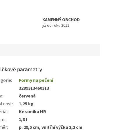
KAMENNÝ OBCHOD
již od roku 2011
lňkové parametry
gorie
:
Formy na pečení
:
3289313460313
va
:
červená
tnost
:
1,25 kg
riál
:
Keramika HR
em
:
1,3 l
měr
:
p. 29,5 cm, vnitřní výška 3,2 cm