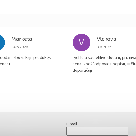
Marketa
Vlckova
V
Hodnocení obchodu je 5 z 5 hvězdiček.
Hodnocení obchodu je
14.6.2026
3.6.2026
dodani zbozi. Fajn produkty.
rychlé a spolehlivé dodání, přízniv
enost.
cena, zboží odpovídá popisu, určit
doporučuji
E-mail