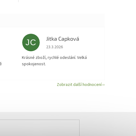
Jitka Capková
JC
 5 z 5 hvězdiček.
Hodnocení obchodu je 5 z 5 hvězdiček.
23.3.2026
á
Krásné zboží, rychlé odeslání. Velká
ě
spokojenost.
Zobrazit další hodnocení