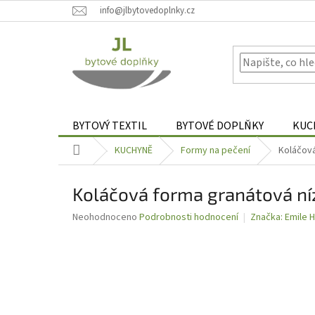
Přejít
info@jlbytovedoplnky.cz
na
obsah
BYTOVÝ TEXTIL
BYTOVÉ DOPLŇKY
KUC
Domů
KUCHYNĚ
Formy na pečení
Koláčová
Koláčová forma granátová ní
Průměrné
Neohodnoceno
Podrobnosti hodnocení
Značka:
Emile 
hodnocení
produktu
je
0,0
z
5
hvězdiček.