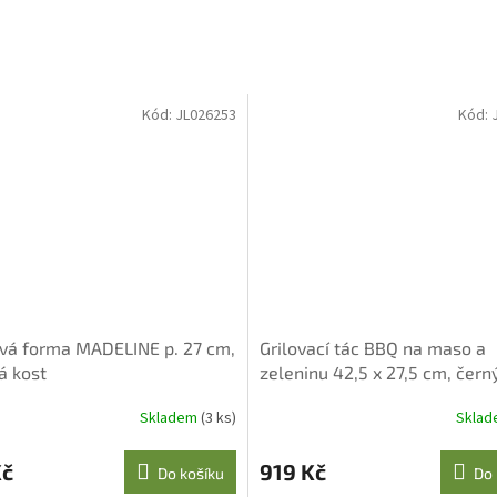
Kód:
JL026253
Kód:
vá forma MADELINE p. 27 cm,
Grilovací tác BBQ na maso a
á kost
zeleninu 42,5 x 27,5 cm, čern
Skladem
(3 ks)
Skla
Kč
919 Kč
Do košíku
Do 