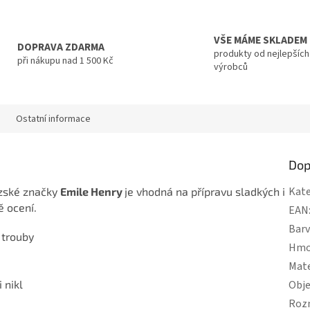
VŠE MÁME SKLADEM
DOPRAVA ZDARMA
produkty od nejlepších
při nákupu nad 1 500 Kč
výrobců
Ostatní informace
Dop
Kate
zské značky
Emile Henry
je vhodná na přípravu sladkých i
tě ocení.
EAN
Bar
 trouby
Hmo
Mate
 nikl
Obj
Roz