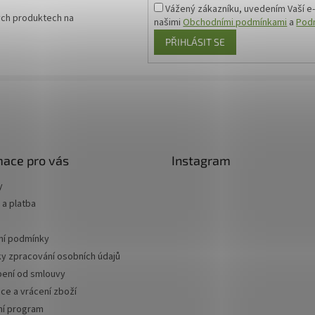
Vážený zákazníku, uvedením Vaší e-
ých produktech na
našimi
Obchodními podmínkami
a
Podm
PŘIHLÁSIT SE
mace pro vás
Instagram
y
a platba
í podmínky
y zpracování osobních údajů
ení od smlouvy
ce a vrácení zboží
ní program