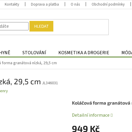
Kontakty
Doprava a platba
O nás
Obchodní podmínky
HLEDAT
HYNĚ
STOLOVÁNÍ
KOSMETIKA A DROGERIE
MÓDA
 forma granátová nízká, 29,5 cm
zká, 29,5 cm
JL346031
Henry
Koláčová forma
granátová
Detailní informace
949 Kč