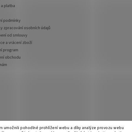
a platba
í podmínky
y zpracování osobních údajů
ení od smlouvy
ce a vrácení zboží
ní program
ní obchodu
 nám
 umožnili pohodlné prohlížení webu a díky analýze provozu webu