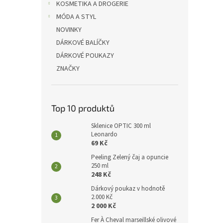
p
KOSMETIKA A DROGERIE
a
MÓDA A STYL
n
NOVINKY
e
DÁRKOVÉ BALÍČKY
l
DÁRKOVÉ POUKAZY
ZNAČKY
Top 10 produktů
Sklenice OPTIC 300 ml
Leonardo
69 Kč
Peeling Zelený čaj a opuncie
250 ml
248 Kč
Dárkový poukaz v hodnotě
2.000 Kč
2 000 Kč
Fer À Cheval marseillské olivové