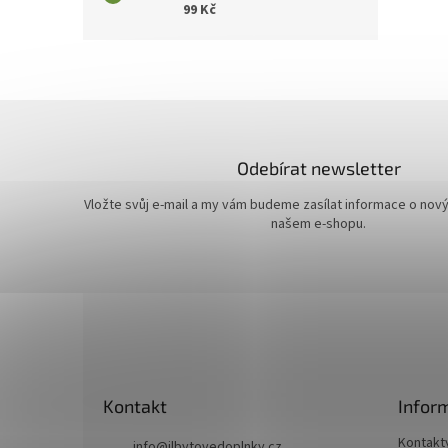
99 Kč
Odebírat newsletter
Vložte svůj e-mail a my vám budeme zasílat informace o nov
našem e-shopu.
Z
á
p
a
t
Kontakt
Infor
í
Kontakt
info
@
jlbytovedoplnky.cz