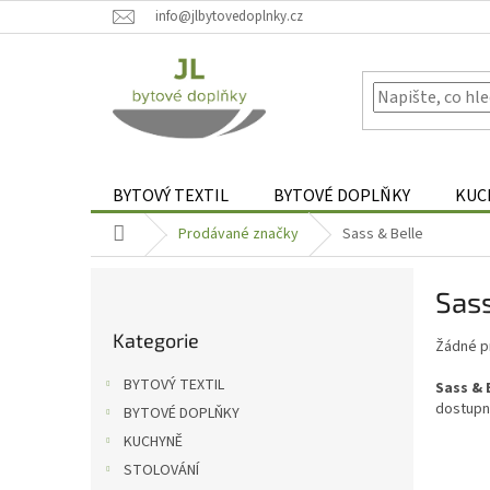
Přejít
info@jlbytovedoplnky.cz
na
obsah
BYTOVÝ TEXTIL
BYTOVÉ DOPLŇKY
KUC
Domů
Prodávané značky
Sass & Belle
P
Sass
o
Přeskočit
s
Kategorie
kategorie
Žádné p
t
r
BYTOVÝ TEXTIL
Sass & 
a
dostupn
BYTOVÉ DOPLŇKY
n
KUCHYNĚ
n
í
STOLOVÁNÍ