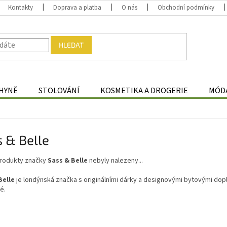
Kontakty
Doprava a platba
O nás
Obchodní podmínky
HLEDAT
HYNĚ
STOLOVÁNÍ
KOSMETIKA A DROGERIE
MÓDA
 & Belle
rodukty značky
Sass & Belle
nebyly nalezeny...
Belle
je londýnská značka s originálními dárky a designovými bytovými dop
é.