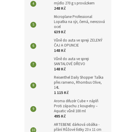
mýdlo 270 g s provázkem
248 Kč
Microplane Professional
Lopatka na sýr, černá, nerezová
ocel
639 Kč
Vůně do auta ve spreji ZELENÝ
ČAJ A OPUNCIE
148 Kč
Vůně do auta ve spreji
SANTALOVÉ DŘEVO
148 Kč
Reisenthel Daily Shopper Taška
přes rameno, Rhombus Olive,
14L
1 115 Kč
Aroma difuzér Cube + náplň
Proti zápachu z koupelny –
Aquatic vůně 100 ml
495 Kč
ARTEBENE dárková obálka -
přání Růžové lístky 23 x 11 cm