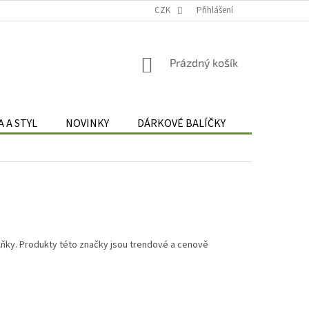
Podmínky zpracování osobních údajů
CZK
Odstoupení od smlouvy
Přihlášení
Re
NÁKUPNÍ
Prázdný košík
KOŠÍK
 A STYL
NOVINKY
DÁRKOVÉ BALÍČKY
DÁRKOVÉ 
lňky. Produkty této značky jsou trendové a cenově