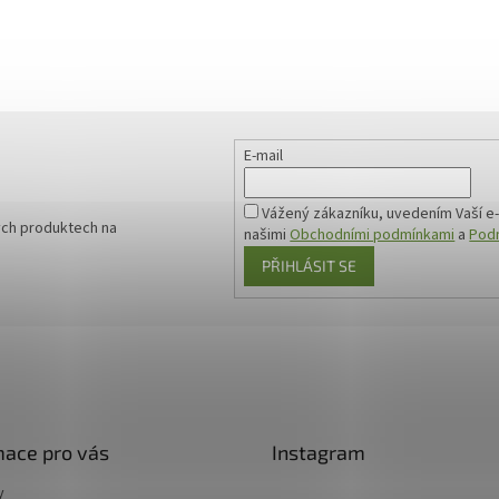
E-mail
Vážený zákazníku, uvedením Vaší e-
ých produktech na
našimi
Obchodními podmínkami
a
Podm
PŘIHLÁSIT SE
mace pro vás
Instagram
y